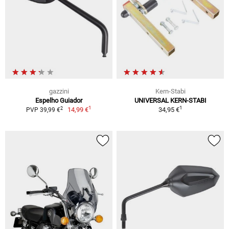
gazzini
Kern-Stabi
Espelho Guiador
UNIVERSAL KERN-STABI
1
1
2
14,99 €
34,95 €
PVP 39,99 €