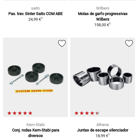
saito
Wilbers
Pas. trav. Sinter Saito COM ABE
Molas de garfo progressivas
1
24,99 €
Wilbers
1
158,00 €
Kern-Stabi
Athena
Conj. rodas Kern-Stabi para
Juntas de escape silenciador
1
diversos
18,99 €