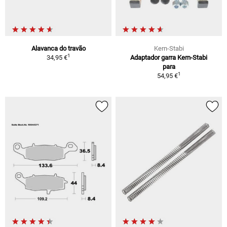
Alavanca do travão
Kern-Stabi
1
34,95 €
Adaptador garra Kern-Stabi
para
1
54,95 €