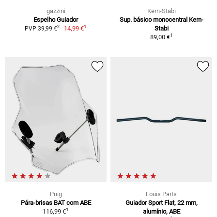
gazzini
Kern-Stabi
Espelho Guiador
Sup. básico monocentral Kern-
1
2
14,99 €
Stabi
PVP 39,99 €
1
89,00 €
Puig
Louis Parts
Pára-brisas BAT com ABE
Guiador Sport Flat, 22 mm,
1
116,99 €
alumínio, ABE