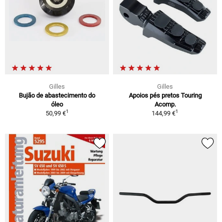
Gilles
Gilles
Bujão de abastecimento do
Apoios pés pretos Touring
óleo
Acomp.
1
1
50,99 €
144,99 €