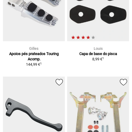
Gilles
Louis
Apoios pés prateados Touring
Capa de base do pisca
1
Acomp.
8,99 €
1
144,99 €