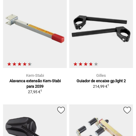
Kern-Stabi
Gilles
Alavanca extensão Kern-Stabi
Guiador de encaixe gp.light 2
1
para 2039
214,99 €
1
27,95 €