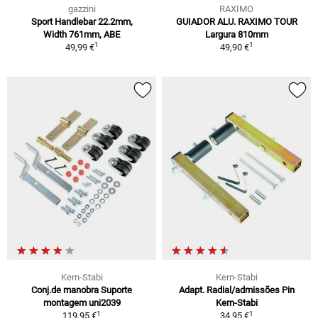
gazzini
RAXIMO
Sport Handlebar 22.2mm,
GUIADOR ALU. RAXIMO TOUR
Width 761mm, ABE
Largura 810mm
1
1
49,99 €
49,90 €
Kern-Stabi
Kern-Stabi
Conj.de manobra Suporte
Adapt. Radial/admissões Pin
montagem uni2039
Kern-Stabi
1
1
119,95 €
34,95 €