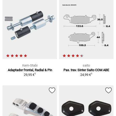
Kern-Stabi
saito
Adaptador frontal, Radial & Pin
Pas. trav. Sinter Saito COM ABE
1
1
29,95 €
24,99 €