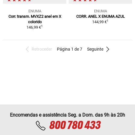
ENUMA
ENUMA
Corr. transm. MVXZ2 anel em X
CORR. ANEL X ENUMA AZUL
1
colorido
144,99 €
1
146,99 €
Retroceder
Página 1 de 7
Seguinte
Encomendas e assistência Seg. a Dom. das 9h às 20h
800 780 433