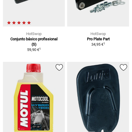
HotSwop
HotSwop
Conjunto básico profissional
Pro Plate Part
1
(S)
34,95 €
1
59,90 €