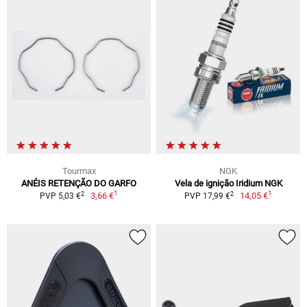
Tourmax
NGK
ANÉIS RETENÇÃO DO GARFO
Vela de ignição Iridium NGK
1
1
2
2
3,66 €
14,05 €
PVP 5,03 €
PVP 17,99 €