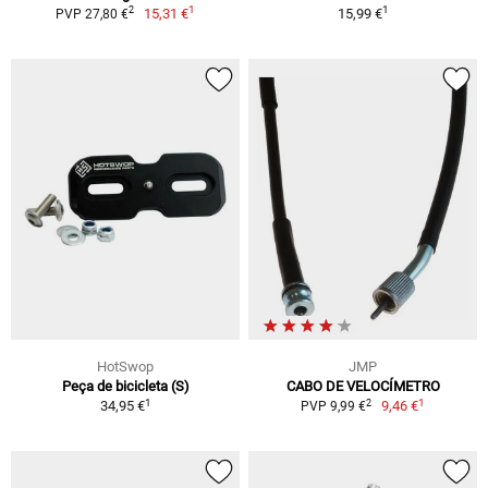
1
1
2
15,31 €
15,99 €
PVP 27,80 €
HotSwop
JMP
Peça de bicicleta (S)
CABO DE VELOCÍMETRO
1
1
2
34,95 €
9,46 €
PVP 9,99 €