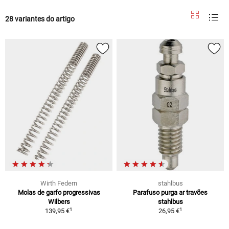
28 variantes do artigo
Wirth Federn
stahlbus
Molas de garfo progressivas
Parafuso purga ar travões
Wilbers
stahlbus
1
1
139,95 €
26,95 €