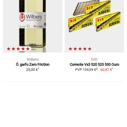
Wilbers
DID
Ó. garfo Zero Friction
Corrente Vx3 520 525 530 Ouro
1
1
2
25,00 €
60,87 €
PVP 104,99 €