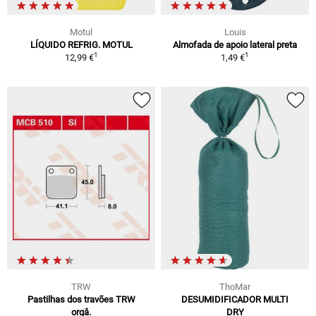
Motul
Louis
LÍQUIDO REFRIG. MOTUL
Almofada de apoio lateral preta
1
1
12,99 €
1,49 €
TRW
ThoMar
Pastilhas dos travões TRW
DESUMIDIFICADOR MULTI
orgâ.
DRY