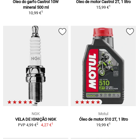
Óleo do garfo Castrol 10W
Óleo de motor Castrol 2T, 1 litro
1
mineral 500 ml
15,99 €
1
10,99 €
NGK
Motul
VELA DE IGNIÇÃO NGK
Óleo de motor 510 2T, 1 litro
1
1
2
4,27 €
19,99 €
PVP 4,99 €