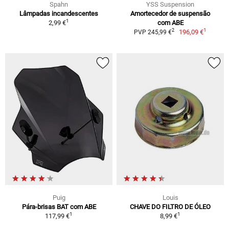
Spahn
YSS Suspension
Lâmpadas incandescentes
Amortecedor de suspensão
1
2,99 €
com ABE
1
2
196,09 €
PVP 245,99 €
Puig
Louis
Pára-brisas BAT com ABE
CHAVE DO FILTRO DE ÓLEO
1
1
117,99 €
8,99 €