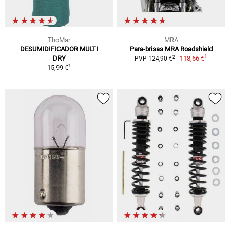
ThoMar
MRA
DESUMIDIFICADOR MULTI
Para-brisas MRA Roadshield
1
2
DRY
118,66 €
PVP 124,90 €
1
15,99 €