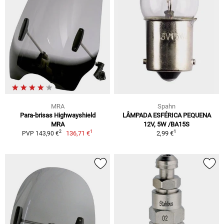
MRA
Spahn
Para-brisas Highwayshield
LÂMPADA ESFÉRICA PEQUENA
MRA
12V, 5W /BA15S
1
1
2
136,71 €
2,99 €
PVP 143,90 €