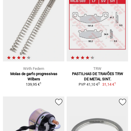
Wirth Federn
TRW
Molas de garfo progressivas
PASTILHAS DE TRAVÕES TRW
Wilbers
DE METAL SINT.
1
1
2
139,95 €
31,14 €
PVP 41,10 €