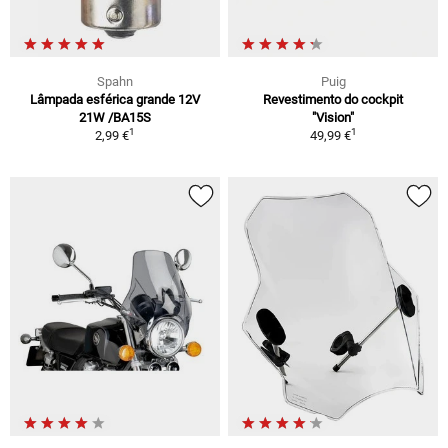
Spahn
Puig
Lâmpada esférica grande 12V
Revestimento do cockpit
21W /BA15S
"Vision"
1
1
2,99 €
49,99 €