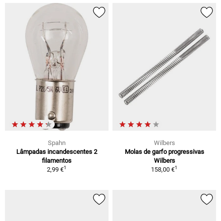
Spahn
Wilbers
Lâmpadas incandescentes 2
Molas de garfo progressivas
filamentos
Wilbers
1
1
2,99 €
158,00 €