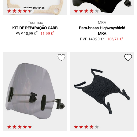
Tourmax
MRA
KIT DE REPARAÇÃO CARB.
Para-brisas Highwayshield
1
2
11,99 €
MRA
PVP 18,99 €
1
2
136,71 €
PVP 143,90 €