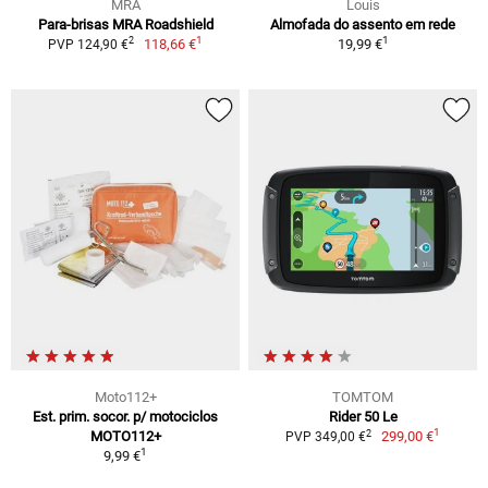
MRA
Louis
Para-brisas MRA Roadshield
Almofada do assento em rede
1
1
2
118,66 €
19,99 €
PVP 124,90 €
Moto112+
TOMTOM
Est. prim. socor. p/ motociclos
Rider 50 Le
1
2
MOTO112+
299,00 €
PVP 349,00 €
1
9,99 €