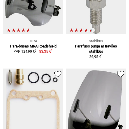
MRA
stahlbus
Para-brisas MRA Roadshield
Parafuso purga ar travões
1
2
83,35 €
stahlbus
PVP 124,90 €
1
26,95 €