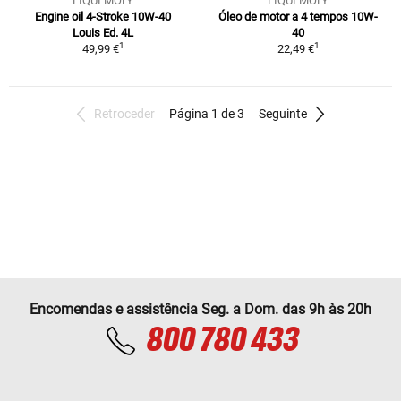
LIQUI MOLY
LIQUI MOLY
Engine oil 4-Stroke 10W-40
Óleo de motor a 4 tempos 10W-
Louis Ed. 4L
40
1
1
49,99 €
22,49 €
Retroceder
Página 1 de 3
Seguinte
Encomendas e assistência Seg. a Dom. das 9h às 20h
800 780 433