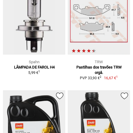
Spahn
TRW
LÂMPADA DE FAROL H4
Pastilhas dos travões TRW
1
5,99 €
orgâ.
1
2
16,67 €
PVP 33,90 €