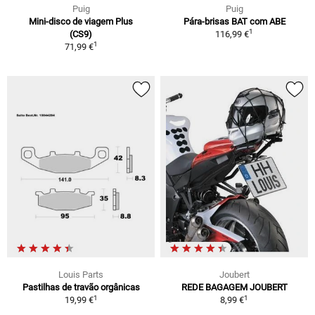
Puig
Puig
Mini-disco de viagem Plus
Pára-brisas BAT com ABE
1
(CS9)
116,99 €
1
71,99 €
Louis Parts
Joubert
Pastilhas de travão orgânicas
REDE BAGAGEM JOUBERT
1
1
19,99 €
8,99 €