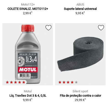
Moto112+
ABUS
COLETE SINALIZ. MOTO112+
Suporte lateral universal
1
1
2,99 €
9,95 €
Motul
Silent sport
Líq. Travões Dot 3 & 4, 0,5L
Fita de proteção contra o calor
1
1
9,99 €
29,99 €