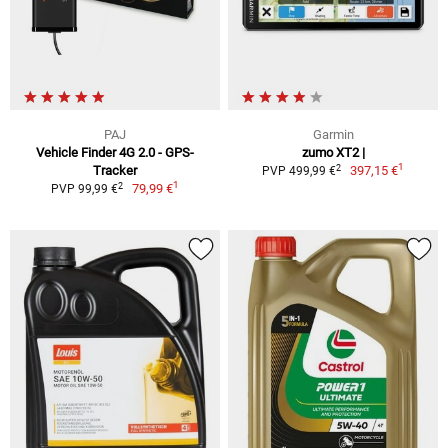
PAJ
Garmin
Vehicle Finder 4G 2.0 - GPS-
zumo XT2 |
1
2
Tracker
397,15 €
PVP 499,99 €
1
2
79,99 €
PVP 99,99 €