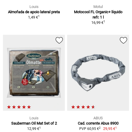
Louis
Motul
Almofada de apoio lateral preta
Motocool FL Organic+ líquido
1
1,49 €
refr. 1 l
1
16,99 €
Louis
ABUS
Sauberman Oil Mat Set of 2
Cad. corrente Abus 8900
1
1
2
12,99 €
29,95 €
PVP 60,95 €