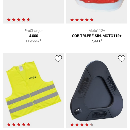
ProCharger
Moto112+
4.000
COB.TRI.PRÉ-SIN. MOTO112+
1
1
119,99 €
7,99 €