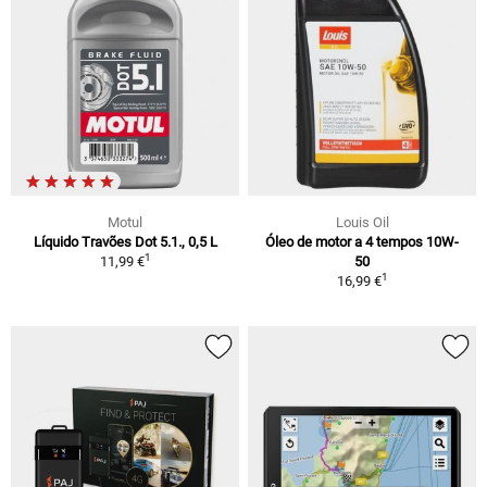
Motul
Louis Oil
Líquido Travões Dot 5.1., 0,5 L
Óleo de motor a 4 tempos 10W-
1
11,99 €
50
1
16,99 €