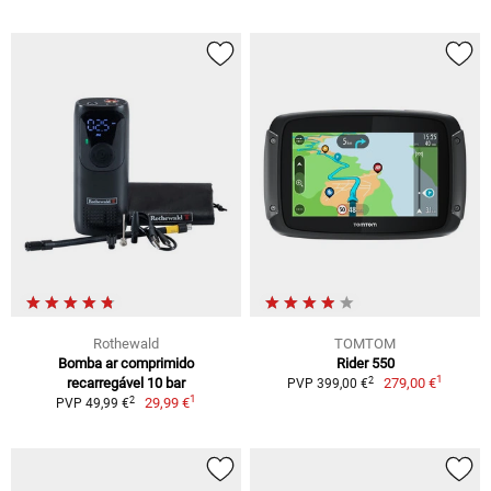
Rothewald
TOMTOM
Bomba ar comprimido
Rider 550
1
2
recarregável 10 bar
279,00 €
PVP 399,00 €
1
2
29,99 €
PVP 49,99 €