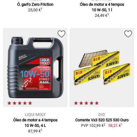
Ó. garfo Zero Friction
Óleo de motor a 4 tempos
1
25,00 €
10 W-50, 1 l
1
24,49 €
LIQUI MOLY
DID
Óleo de motor a 4 tempos
Corrente Vx3 520 525 530 Ouro
1
2
10 W-50, 4 L
58,21 €
PVP 102,99 €
1
87,99 €