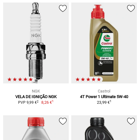
NGK
Castrol
VELA DE IGNIÇÃO NGK
4T Power 1 Ultimate 5W-40
1
1
2
8,26 €
23,99 €
PVP 9,99 €