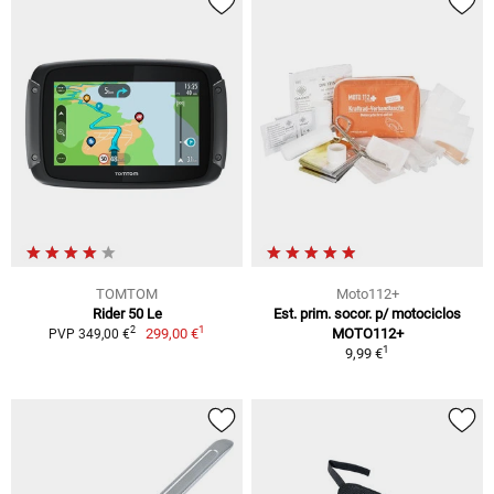
TOMTOM
Moto112+
Rider 50 Le
Est. prim. socor. p/ motociclos
1
2
299,00 €
MOTO112+
PVP 349,00 €
1
9,99 €