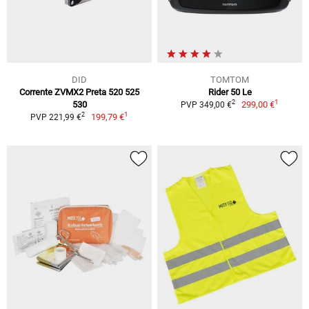
DID
TOMTOM
Corrente ZVMX2 Preta 520 525
Rider 50 Le
1
2
530
299,00 €
PVP 349,00 €
1
2
199,79 €
PVP 221,99 €