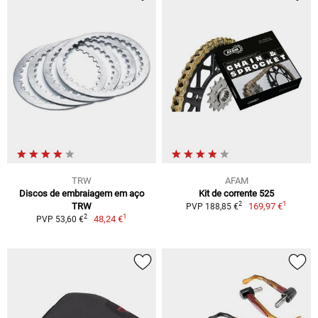
TRW
AFAM
Discos de embraiagem em aço
Kit de corrente 525
1
2
TRW
169,97 €
PVP 188,85 €
1
2
48,24 €
PVP 53,60 €