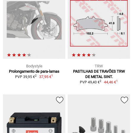
Bodystyle
TRW
Prolongamento de para-lamas
PASTILHAS DE TRAVÕES TRW
1
2
37,95 €
DE METAL SINT.
PVP 39,95 €
1
2
44,46 €
PVP 49,40 €