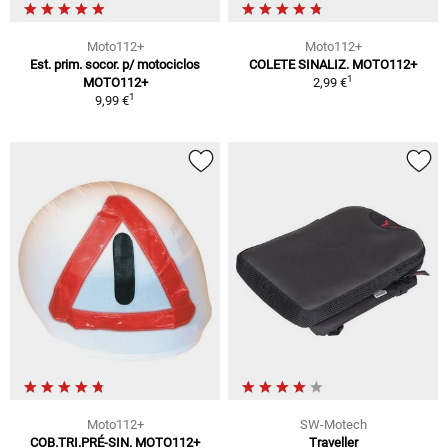
Moto112+
Moto112+
Est. prim. socor. p/ motociclos
COLETE SINALIZ. MOTO112+
1
MOTO112+
2,99 €
1
9,99 €
Moto112+
SW-Motech
COB.TRI.PRÉ-SIN. MOTO112+
Traveller