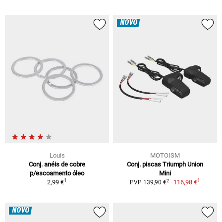
NOVO
Louis
MOTOISM
Conj. anéis de cobre
Conj. piscas Triumph Union
p/escoamento óleo
Mini
1
1
2
2,99 €
116,98 €
PVP 139,90 €
NOVO