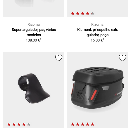
Rizoma
Rizoma
Suporte guiador, par, vários
Kit mont. p/ espelho extr.
modelos
guiador, peça
1
1
138,00 €
16,00 €