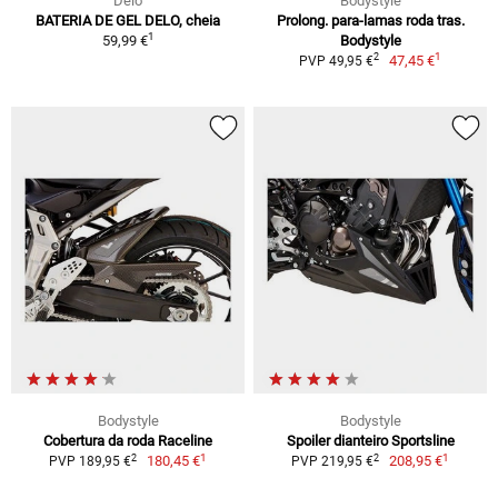
Delo
Bodystyle
BATERIA DE GEL DELO, cheia
Prolong. para-lamas roda tras.
1
59,99 €
Bodystyle
1
2
47,45 €
PVP 49,95 €
Bodystyle
Bodystyle
Cobertura da roda Raceline
Spoiler dianteiro Sportsline
1
1
2
2
180,45 €
208,95 €
PVP 189,95 €
PVP 219,95 €