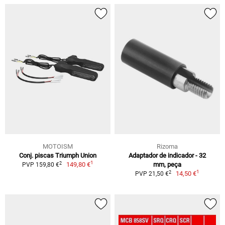
MOTOISM
Rizoma
Conj. piscas Triumph Union
Adaptador de indicador - 32
1
2
149,80 €
mm, peça
PVP 159,80 €
1
2
14,50 €
PVP 21,50 €