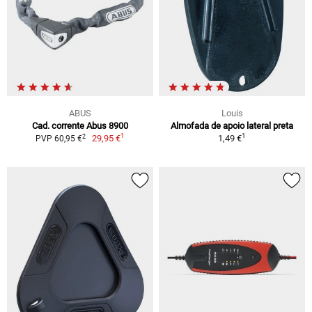
ABUS
Louis
Cad. corrente Abus 8900
Almofada de apoio lateral preta
1
1
2
29,95 €
1,49 €
PVP 60,95 €