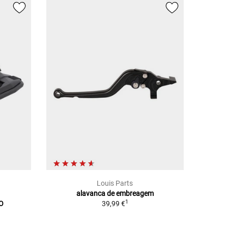
Louis Parts
O
alavanca de embreagem
1
O
39,99 €