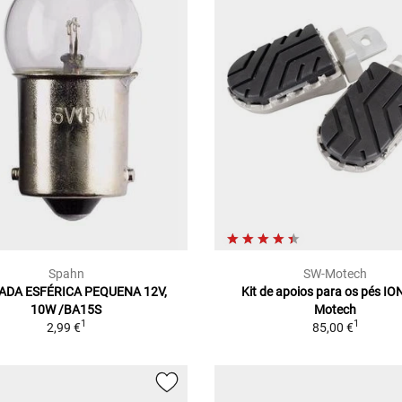
Spahn
SW-Motech
ADA ESFÉRICA PEQUENA 12V,
Kit de apoios para os pés IO
10W /BA15S
Motech
1
1
2,99 €
85,00 €