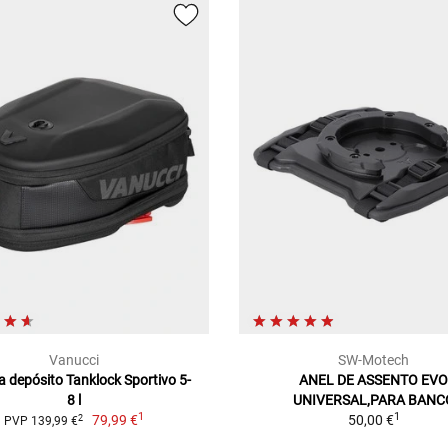
Vanucci
SW-Motech
a depósito Tanklock Sportivo 5-
ANEL DE ASSENTO EV
8 l
UNIVERSAL,PARA BANC
1
1
79,99 €
50,00 €
2
PVP 139,99 €