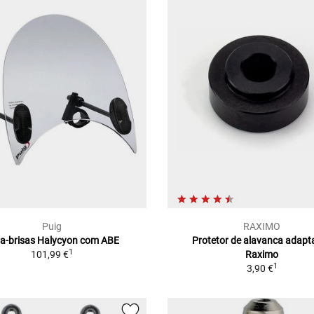
Puig
RAXIMO
a-brisas Halycyon com ABE
Protetor de alavanca adapt
1
101,99 €
Raximo
1
3,90 €