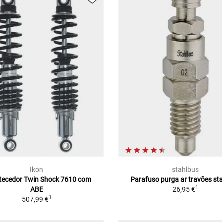
Ikon
stahlbus
ecedor Twin Shock 7610 com
Parafuso purga ar travões st
1
ABE
26,95 €
1
507,99 €