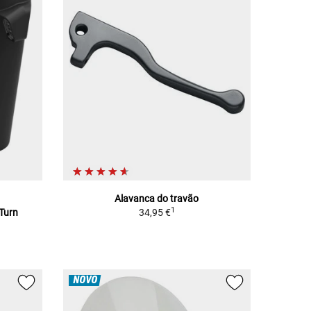
Alavanca do travão
1
 Turn
34,95 €
NOVO