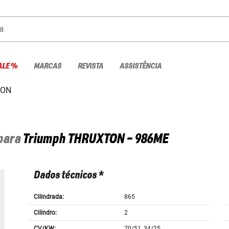
a
ALE %
MARCAS
REVISTA
ASSISTÊNCIA
TON
 para
Triumph
THRUXTON - 986ME
Dados técnicos *
Cilindrada:
865
Cilindro:
2
CV/KW:
70/51, 34/25