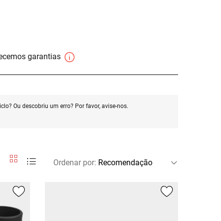
necemos garantias
clo? Ou descobriu um erro? Por favor, avise-nos.
Ordenar por
: