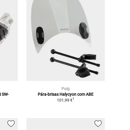
Puig
N SW-
Pára-brisas Halycyon com ABE
1
101,99 €