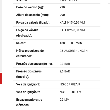
Peso do veículo (kg):
230
Altura do assento (mm):
790
Folga da válvula (ligado):
KALT 0,15-0,20 MM
Folga da válvula
KALT 0,25-0,30 MM
(desligado):
Ralenti:
1000 ± 50 U/MIN
Hélice propulsora do
2,5 AUSDREHUNGEN
carburador:
Pressão dos pneus (frente):
2,3 BAR
Pressão dos pneus
2,6 BAR
(traseira):
Vela de ignição 1:
NGK DPR8EA-9
Vela de ignição 2:
NGK DPR8EIX-9
Espaçamento entre
0,9 MM
elétrodos: