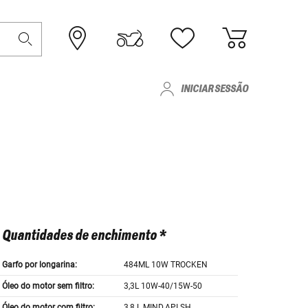
INICIAR SESSÃO
Quantidades de enchimento *
Garfo por longarina:
484ML 10W TROCKEN
Óleo do motor sem filtro:
3,3L 10W-40/15W-50
Óleo do motor com filtro:
3,8 L MIND.API SH