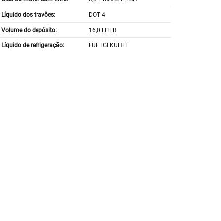
Líquido dos travões:
DOT 4
Volume do depósito:
16,0 LITER
Líquido de refrigeração:
LUFTGEKÜHLT