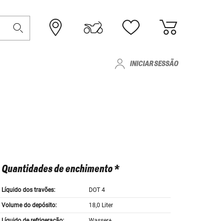
INICIAR SESSÃO
Quantidades de enchimento *
Líquido dos travões:
DOT 4
Volume do depósito:
18,0 Liter
Líquido de refrigeração:
Wasser+