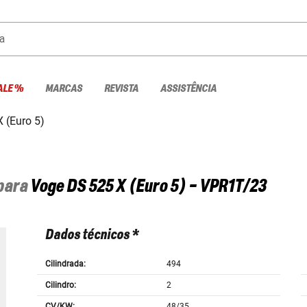
a
ALE %
MARCAS
REVISTA
ASSISTÊNCIA
 (Euro 5)
 para
Voge
DS 525 X (Euro 5) - VPR1T/23
Dados técnicos *
Cilindrada:
494
Cilindro:
2
CV/KW:
48/35