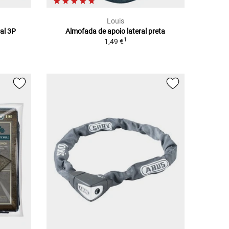
Louis
ral 3P
Almofada de apoio lateral preta
1
1,49 €
1