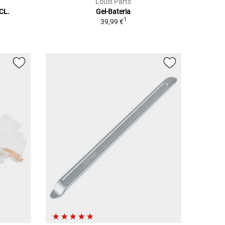
Louis Parts
CL.
Gel-Bateria
1
39,99 €