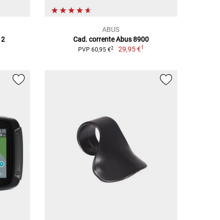
ABUS
 2
Cad. corrente Abus 8900
1
29,95 €
2
PVP 60,95 €