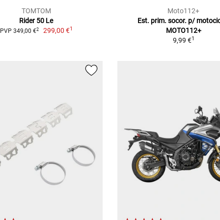
TOMTOM
Moto112+
Rider 50 Le
Est. prim. socor. p/ motoci
1
299,00 €
MOTO112+
2
PVP 349,00 €
1
9,99 €