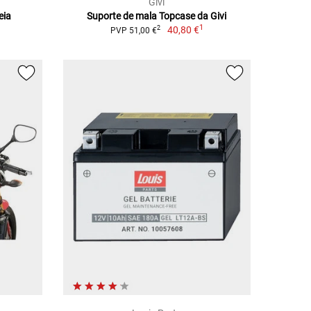
Givi
eia
Suporte de mala Topcase da Givi
1
40,80 €
2
PVP 51,00 €