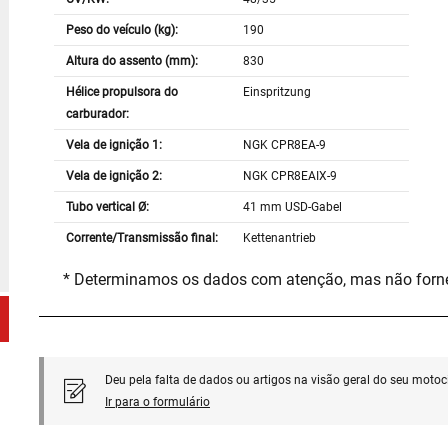
Peso do veículo (kg):
190
Altura do assento (mm):
830
Hélice propulsora do
Einspritzung
carburador:
Vela de ignição 1:
NGK CPR8EA-9
Vela de ignição 2:
NGK CPR8EAIX-9
Tubo vertical Ø:
41 mm USD-Gabel
Corrente/Transmissão final:
Kettenantrieb
* Determinamos os dados com atenção, mas não for
Deu pela falta de dados ou artigos na visão geral do seu motoci
Ir para o formulário