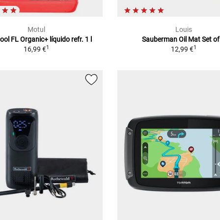
Motul
Louis
ol FL Organic+ líquido refr. 1 l
Sauberman Oil Mat Set of
1
1
16,99 €
12,99 €