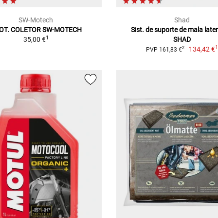
SW-Motech
Shad
OT. COLETOR SW-MOTECH
Sist. de suporte de mala late
1
35,00 €
SHAD
134,42 €
2
PVP 161,83 €