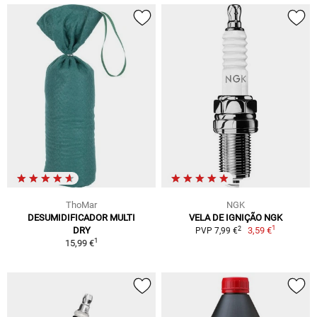
ThoMar
NGK
DESUMIDIFICADOR MULTI
VELA DE IGNIÇÃO NGK
1
2
DRY
3,59 €
PVP 7,99 €
1
15,99 €