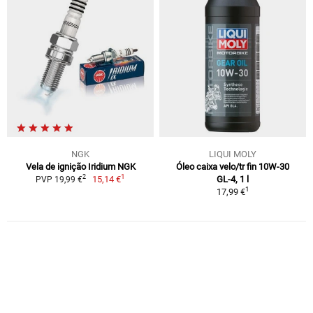
NGK
LIQUI MOLY
Vela de ignição Iridium NGK
Óleo caixa velo/tr fin 10W-30
1
2
15,14 €
GL-4, 1 l
PVP 19,99 €
1
17,99 €