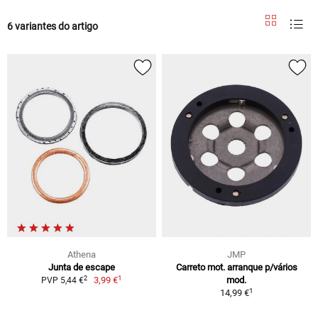
6 variantes do artigo
Athena
JMP
Junta de escape
Carreto mot. arranque p/vários
1
2
3,99 €
mod.
PVP 5,44 €
1
14,99 €