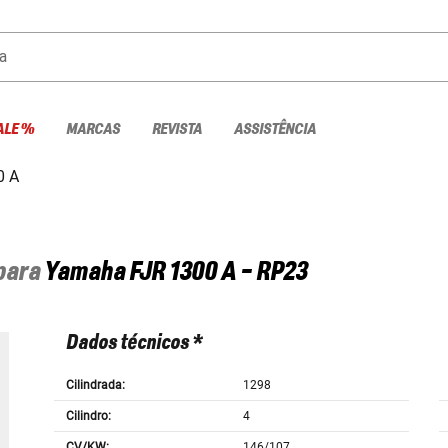
a
ALE %
MARCAS
REVISTA
ASSISTÊNCIA
0 A
 para
Yamaha
FJR 1300 A - RP23
Dados técnicos *
Cilindrada:
1298
Cilindro:
4
CV/KW:
146/107