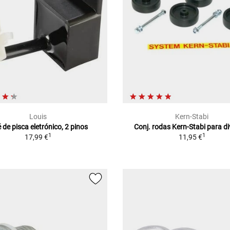
Louis
Kern-Stabi
é de pisca eletrónico, 2 pinos
Conj. rodas Kern-Stabi para d
1
1
17,99 €
11,95 €