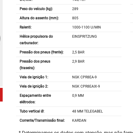
Peso do veículo (kg):
289
Altura do assento (mm):
805
Ralenti:
1000-1100 U/MIN
Hélice propulsora do
EINSPRITZUNG
carburador:
Pressão dos pneus (frente):
2,5 BAR
Pressão dos pneus
2,9 BAR
(traseira):
Vela de ignição 1:
NGK CPR8EA-9
Vela de ignição 2:
NGK CPR8EAIX-9
Espaçamento entre
0,9 MM
elétrodos:
Tubo vertical Ø:
48 MM TELEGABEL
Corrente/Transmissão final:
KARDAN
* Determinamos os dados com atenção, mas não for