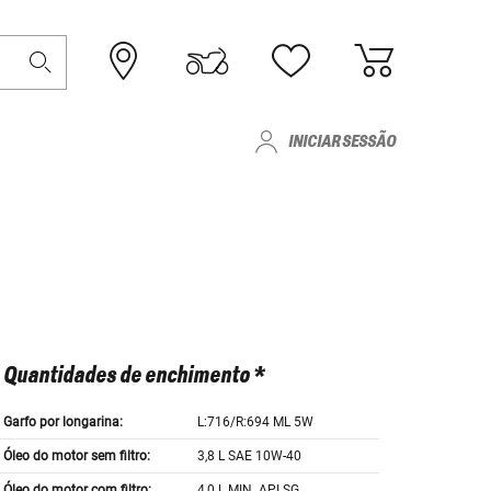
INICIAR SESSÃO
Quantidades de enchimento *
Garfo por longarina:
L:716/R:694 ML 5W
Óleo do motor sem filtro:
3,8 L SAE 10W-40
Óleo do motor com filtro:
4,0 L MIN. API SG