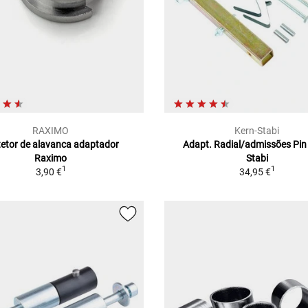
RAXIMO
Kern-Stabi
tetor de alavanca adaptador
Adapt. Radial/admissões Pin
Raximo
Stabi
1
1
3,90 €
34,95 €