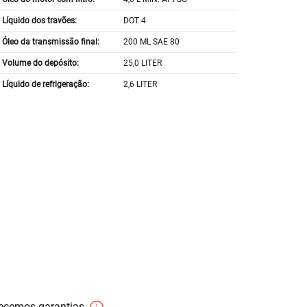
Líquido dos travões:
DOT 4
Óleo da transmissão final:
200 ML SAE 80
Volume do depósito:
25,0 LITER
Líquido de refrigeração:
2,6 LITER
necemos garantias