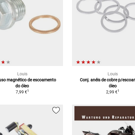
Louis
Louis
uso magnético de escoamento
Conj. anéis de cobre p/esco
do óleo
óleo
1
1
7,99 €
2,99 €