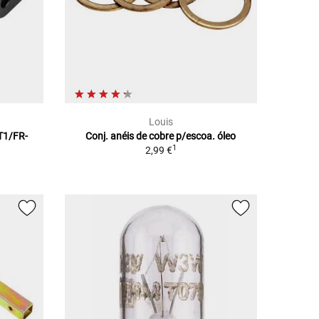
Louis
-T1/FR-
Conj. anéis de cobre p/escoa. óleo
1
2,99 €