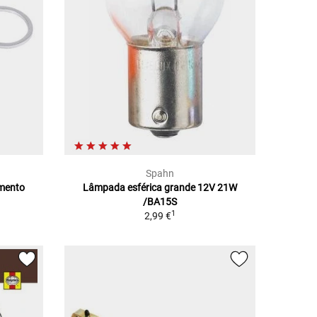
Spahn
amento
Lâmpada esférica grande 12V 21W
/BA15S
1
2,99 €