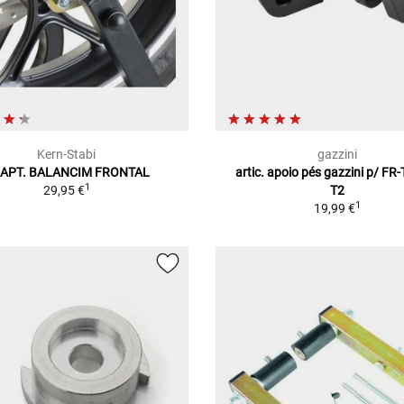
Kern-Stabi
gazzini
APT. BALANCIM FRONTAL
artic. apoio pés gazzini p/ FR
1
29,95 €
T2
1
19,99 €