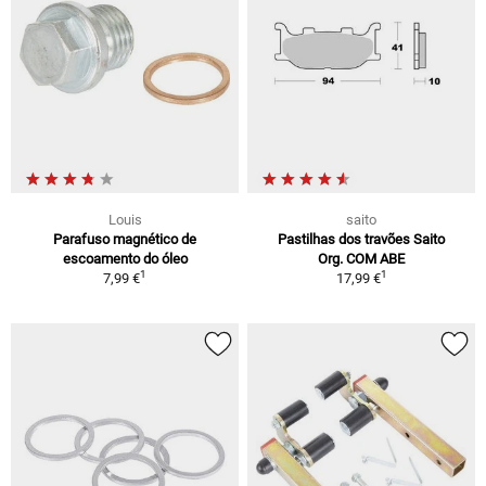
Louis
saito
Parafuso magnético de
Pastilhas dos travões Saito
escoamento do óleo
Org. COM ABE
1
1
7,99 €
17,99 €