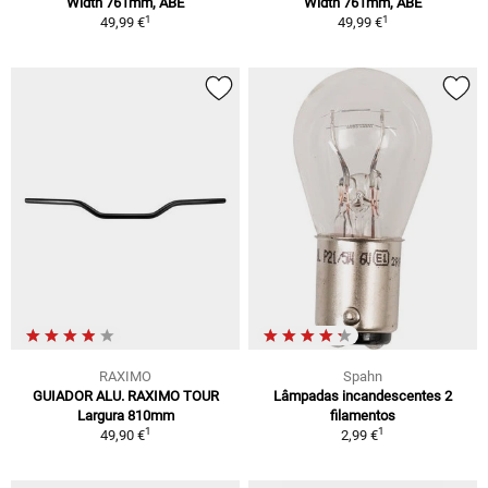
Width 761mm, ABE
Width 761mm, ABE
1
1
49,99 €
49,99 €
RAXIMO
Spahn
GUIADOR ALU. RAXIMO TOUR
Lâmpadas incandescentes 2
Largura 810mm
filamentos
1
1
49,90 €
2,99 €