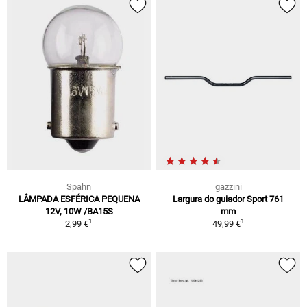
Spahn
gazzini
LÂMPADA ESFÉRICA PEQUENA
Largura do guiador Sport 761
12V, 10W /BA15S
mm
1
1
2,99 €
49,99 €