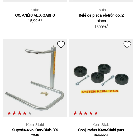
saito
Louis
CO. ANÉIS VED. GARFO
Relé de pisca eletrónico, 2
1
15,99 €
pinos
1
17,99 €
Kern-Stabi
Kern-Stabi
Suporte eixo Kern-Stabi X4
Conj. rodas Kern-Stabi para
2049
diversos