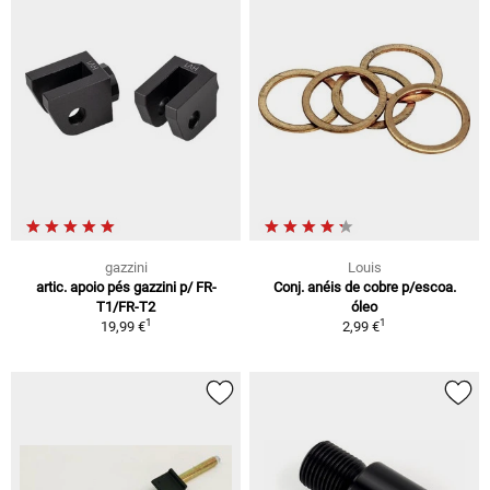
gazzini
Louis
artic. apoio pés gazzini p/ FR-
Conj. anéis de cobre p/escoa.
T1/FR-T2
óleo
1
1
19,99 €
2,99 €