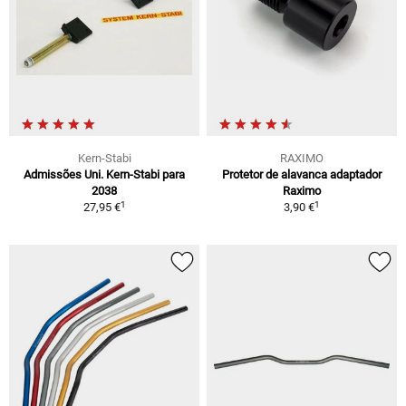
Kern-Stabi
RAXIMO
Admissões Uni. Kern-Stabi para
Protetor de alavanca adaptador
2038
Raximo
1
1
27,95 €
3,90 €