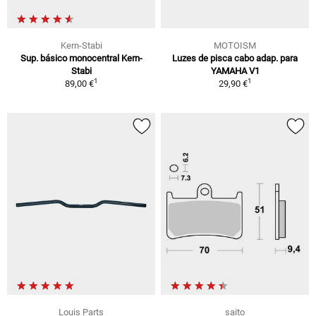
Kern-Stabi
MOTOISM
Sup. básico monocentral Kern-
Luzes de pisca cabo adap. para
Stabi
YAMAHA V1
1
1
89,00 €
29,90 €
Louis Parts
saito