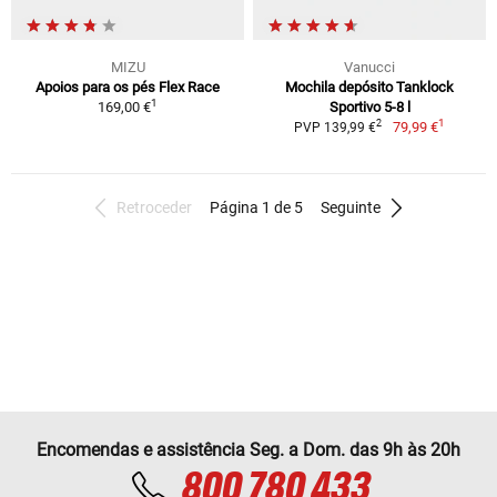
MIZU
Vanucci
Apoios para os pés Flex Race
Mochila depósito Tanklock
1
169,00 €
Sportivo 5-8 l
1
2
79,99 €
PVP 139,99 €
Retroceder
Página 1 de 5
Seguinte
Encomendas e assistência Seg. a Dom. das 9h às 20h
800 780 433