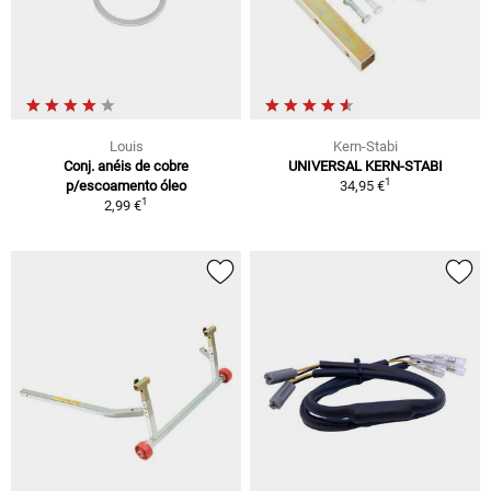
Louis
Kern-Stabi
Conj. anéis de cobre
UNIVERSAL KERN-STABI
1
p/escoamento óleo
34,95 €
1
2,99 €