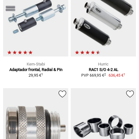
Kern-Stabi
Hurric
Adaptador frontal, Radial & Pin
RAC1 S/O 4-2 AL
1
1
2
29,95 €
636,45 €
PVP 669,95 €