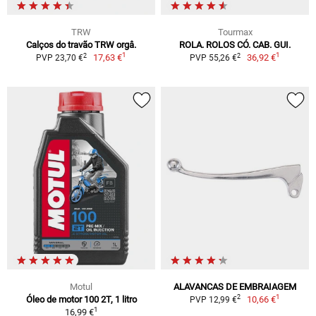
TRW
Tourmax
Calços do travão TRW orgâ.
ROLA. ROLOS CÓ. CAB. GUI.
1
1
2
2
17,63 €
36,92 €
PVP 23,70 €
PVP 55,26 €
Motul
ALAVANCAS DE EMBRAIAGEM
1
2
Óleo de motor 100 2T, 1 litro
10,66 €
PVP 12,99 €
1
16,99 €