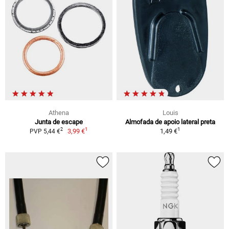
Athena
Louis
Junta de escape
Almofada de apoio lateral preta
1
1
2
3,99 €
1,49 €
PVP 5,44 €