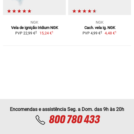
NGK
NGK
Vela de ignição Iridium NGK
Cach. vela ig. NGK
1
1
2
2
15,24 €
4,48 €
PVP 22,99 €
PVP 4,99 €
Encomendas e assistência Seg. a Dom. das 9h às 20h
800 780 433