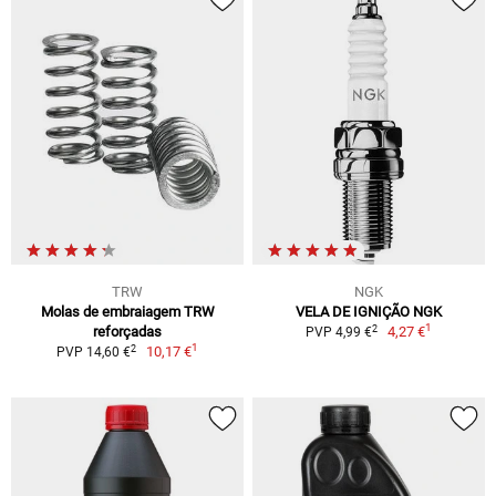
TRW
NGK
Molas de embraiagem TRW
VELA DE IGNIÇÃO NGK
1
2
reforçadas
4,27 €
PVP 4,99 €
1
2
10,17 €
PVP 14,60 €