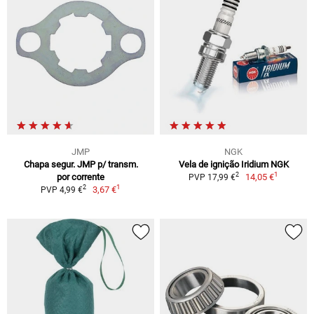
JMP
NGK
Chapa segur. JMP p/ transm.
Vela de ignição Iridium NGK
1
2
por corrente
14,05 €
PVP 17,99 €
1
2
3,67 €
PVP 4,99 €