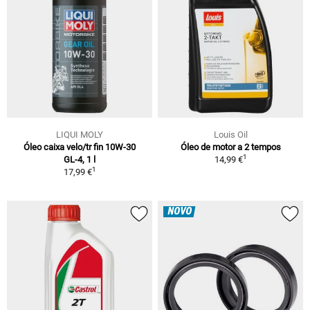
LIQUI MOLY
Louis Oil
Óleo caixa velo/tr fin 10W-30
Óleo de motor a 2 tempos
1
GL-4, 1 l
14,99 €
1
17,99 €
NOVO