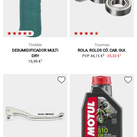
ThoMar
Tourmax
DESUMIDIFICADOR MULTI
ROLA. ROLOS CÓ. CAB. GUI.
1
2
DRY
35,33 €
PVP 46,15 €
1
15,99 €