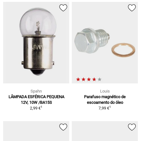
Spahn
Louis
LÂMPADA ESFÉRICA PEQUENA
Parafuso magnético de
12V, 10W /BA15S
escoamento do óleo
1
1
2,99 €
7,99 €