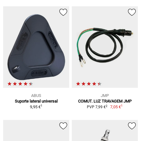
ABUS
JMP
Suporte lateral universal
COMUT. LUZ TRAVAGEM JMP
1
1
2
9,95 €
7,05 €
PVP 7,99 €