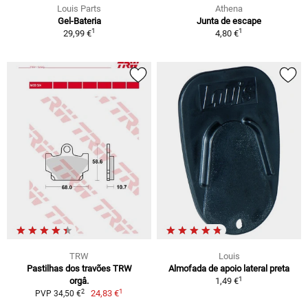
Louis Parts
Athena
Gel-Bateria
Junta de escape
1
1
29,99 €
4,80 €
TRW
Louis
Pastilhas dos travões TRW
Almofada de apoio lateral preta
1
orgâ.
1,49 €
1
2
24,83 €
PVP 34,50 €