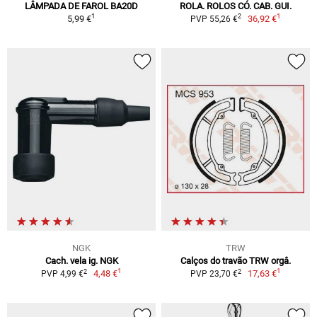
LÂMPADA DE FAROL BA20D
ROLA. ROLOS CÓ. CAB. GUI.
1
1
2
5,99 €
36,92 €
PVP 55,26 €
NGK
TRW
Cach. vela ig. NGK
Calços do travão TRW orgâ.
1
1
2
2
4,48 €
17,63 €
PVP 4,99 €
PVP 23,70 €