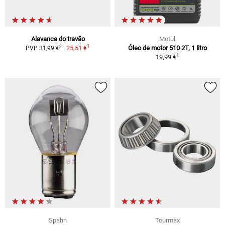
Alavanca do travão
Motul
1
2
25,51 €
Óleo de motor 510 2T, 1 litro
PVP 31,99 €
1
19,99 €
Spahn
Tourmax