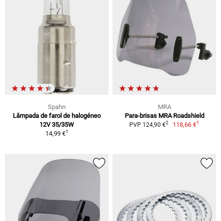
Spahn
MRA
Lâmpada de farol de halogéneo
Para-brisas MRA Roadshield
1
2
12V 35/35W
118,66 €
PVP 124,90 €
1
14,99 €