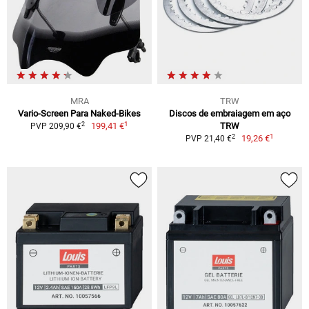
MRA
TRW
Vario-Screen Para Naked-Bikes
Discos de embraiagem em aço
1
2
199,41 €
TRW
PVP 209,90 €
1
2
19,26 €
PVP 21,40 €