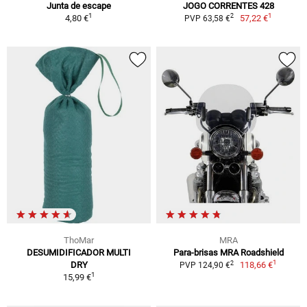
Junta de escape
JOGO CORRENTES 428
1
1
2
4,80 €
57,22 €
PVP 63,58 €
ThoMar
MRA
DESUMIDIFICADOR MULTI
Para-brisas MRA Roadshield
1
2
DRY
118,66 €
PVP 124,90 €
1
15,99 €