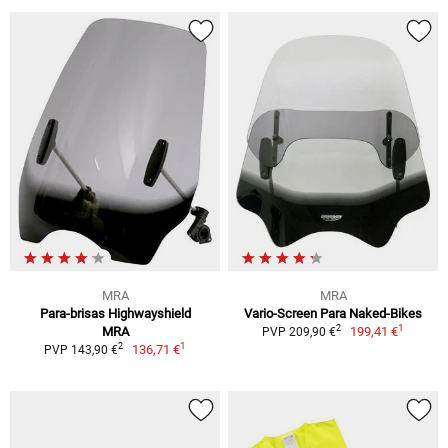
MRA
MRA
Para-brisas Highwayshield
Vario-Screen Para Naked-Bikes
1
2
MRA
199,41 €
PVP 209,90 €
1
2
136,71 €
PVP 143,90 €