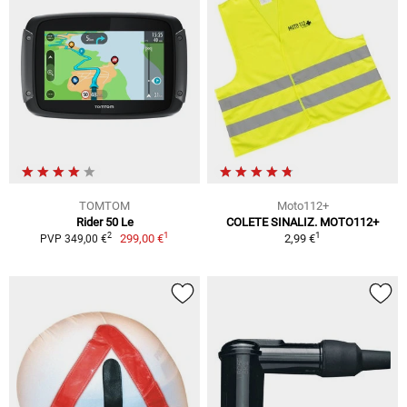
TOMTOM
Moto112+
Rider 50 Le
COLETE SINALIZ. MOTO112+
1
1
2
299,00 €
2,99 €
PVP 349,00 €