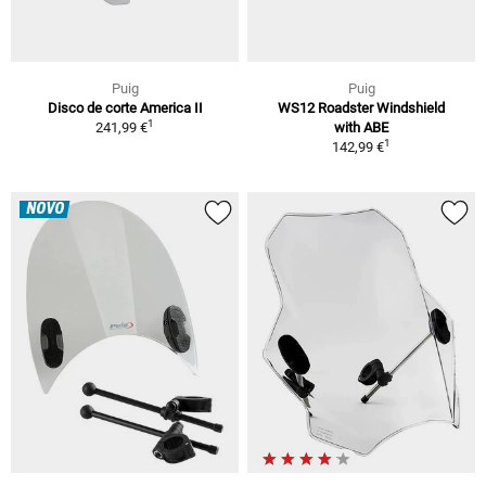
Puig
Puig
Disco de corte America II
WS12 Roadster Windshield
1
241,99 €
with ABE
1
142,99 €
NOVO