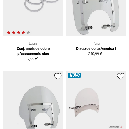
Louis
Puig
Conj. anéis de cobre
Disco de corte America I
1
p/escoamento óleo
240,99 €
1
2,99 €
NOVO