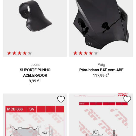
Louis
Puig
SUPORTE PUNHO
Pára-brisas BAT com ABE
1
ACELERADOR
117,99 €
1
9,99 €