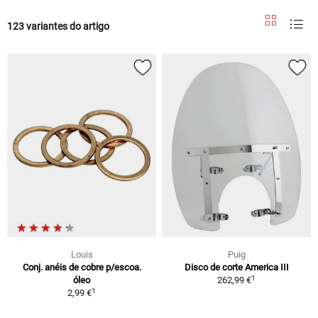
123 variantes do artigo
Louis
Puig
Conj. anéis de cobre p/escoa.
Disco de corte America III
1
óleo
262,99 €
1
2,99 €