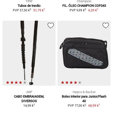
TRW
Champion
Tubos de travão
FIL. ÓLEO CHAMPION COF043
1
1
2
2
51,75 €
6,29 €
PVP 57,50 €
PVP 9,99 €
JMP
Hepco & Becker
CABO EMBRAIAGEM,
Bolso interior para Junior/Flash
DIVERSOS
40
1
1
2
14,99 €
68,99 €
PVP 77,00 €