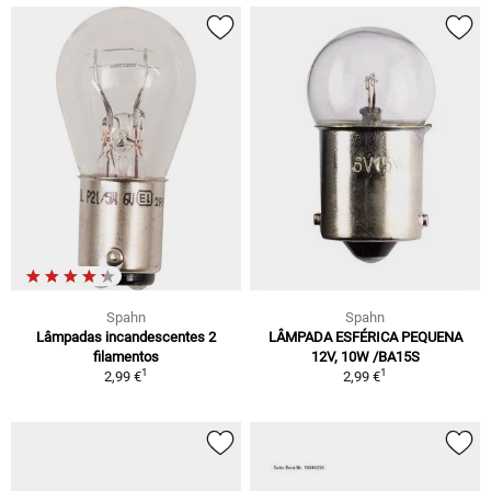
Spahn
Spahn
Lâmpadas incandescentes 2
LÂMPADA ESFÉRICA PEQUENA
filamentos
12V, 10W /BA15S
1
1
2,99 €
2,99 €