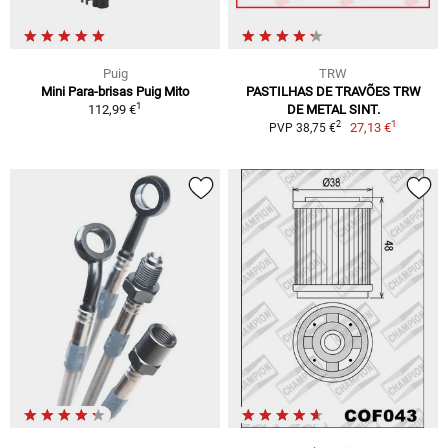
Puig
TRW
Mini Para-brisas Puig Mito
PASTILHAS DE TRAVÕES TRW
1
112,99 €
DE METAL SINT.
1
2
27,13 €
PVP 38,75 €