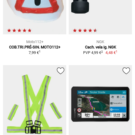
Moto112+
NGK
COB.TRI.PRÉ-SIN. MOTO112+
Cach. vela ig. NGK
1
1
2
7,99 €
4,48 €
PVP 4,99 €