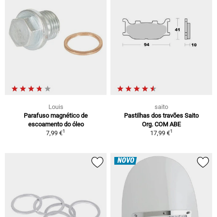
Louis
saito
Parafuso magnético de
Pastilhas dos travões Saito
escoamento do óleo
Org. COM ABE
1
1
7,99 €
17,99 €
NOVO