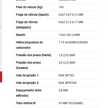
Peso do veículo (kg):
169
Folga da válvula (ligado):
KALT 0,07-0,12 MM
Folga da válvula
KALT 0,12-0,17 MM
(desligado):
Ralenti:
1350 ±50 U/MIN
Hélice propulsora do
1,75 AUSDREHUNGEN
carburador:
Pressão dos pneus (frente):
1,8 (2,0) BAR
Pressão dos pneus
2,0 (2,3) BAR
(traseira):
Vela de ignição 1:
NGK BP7ES
Vela de ignição 2:
NGK BPR7EIX
Espaçamento entre
0,8 MM
elétrodos:
Tubo vertical Ø:
35 MM TELEGABEL