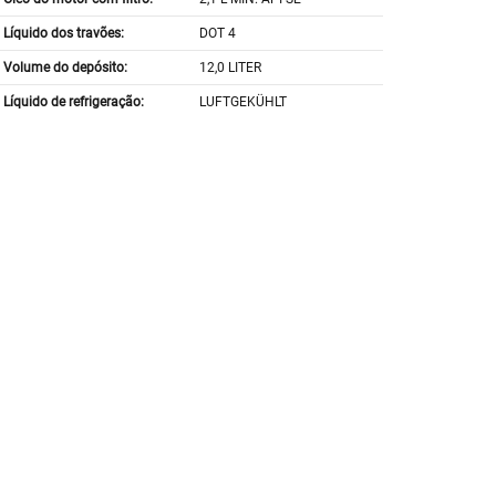
Líquido dos travões:
DOT 4
Volume do depósito:
12,0 LITER
Líquido de refrigeração:
LUFTGEKÜHLT