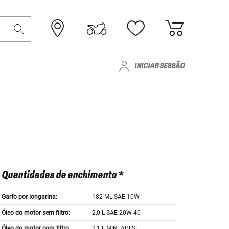
INICIAR SESSÃO
Quantidades de enchimento *
Garfo por longarina:
182 ML SAE 10W
Óleo do motor sem filtro:
2,0 L SAE 20W-40
Óleo do motor com filtro:
2,1 L MIN. API SE