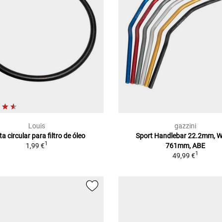
Louis
gazzini
a circular para filtro de óleo
Sport Handlebar 22.2mm, W
1
1,99 €
761mm, ABE
1
49,99 €