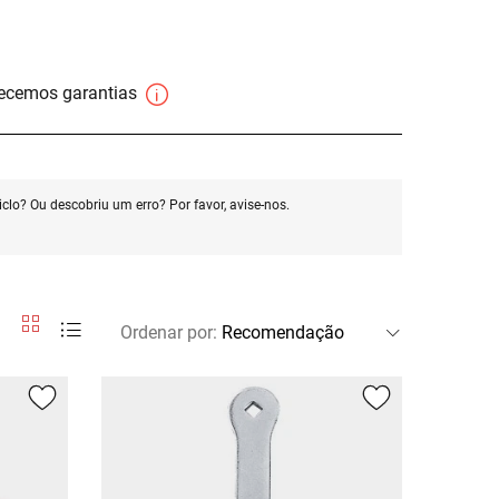
necemos garantias
clo? Ou descobriu um erro? Por favor, avise-nos.
Ordenar por
: