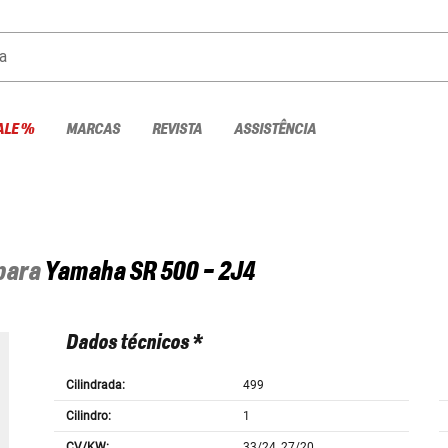
a
ALE %
MARCAS
REVISTA
ASSISTÊNCIA
 para
Yamaha
SR 500 - 2J4
Dados técnicos *
Cilindrada:
499
Cilindro:
1
CV/KW:
33/24, 27/20