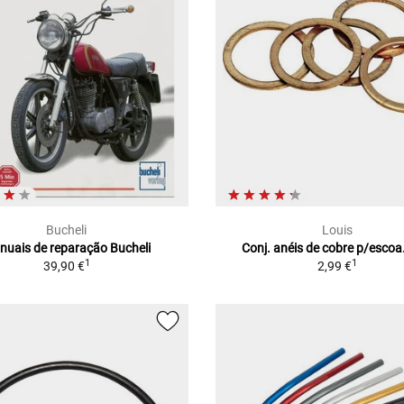
Bucheli
Louis
nuais de reparação Bucheli
Conj. anéis de cobre p/escoa
1
1
39,90 €
2,99 €