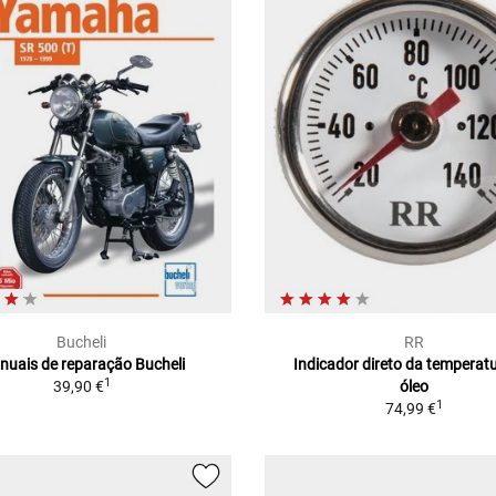
Bucheli
RR
nuais de reparação Bucheli
Indicador direto da temperat
1
39,90 €
óleo
1
74,99 €