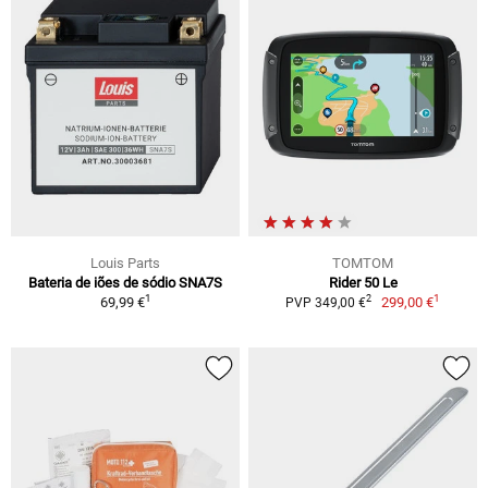
Louis Parts
TOMTOM
Bateria de iões de sódio SNA7S
Rider 50 Le
1
1
2
69,99 €
299,00 €
PVP 349,00 €