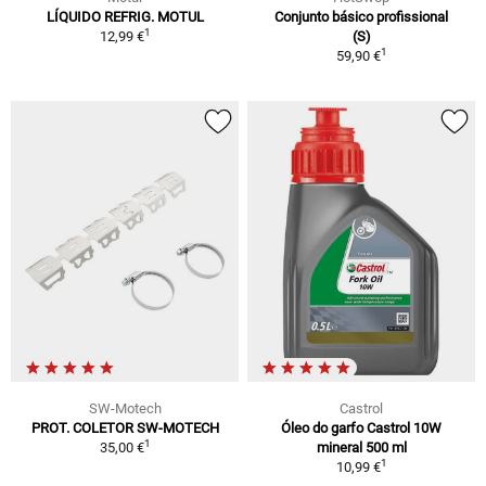
LÍQUIDO REFRIG. MOTUL
Conjunto básico profissional
1
12,99 €
(S)
1
59,90 €
SW-Motech
Castrol
PROT. COLETOR SW-MOTECH
Óleo do garfo Castrol 10W
1
35,00 €
mineral 500 ml
1
10,99 €