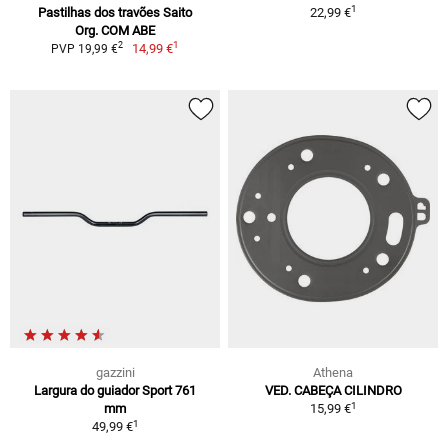
1
Pastilhas dos travões Saito
22,99 €
Org. COM ABE
1
2
14,99 €
PVP 19,99 €
gazzini
Athena
Largura do guiador Sport 761
VED. CABEÇA CILINDRO
1
mm
15,99 €
1
49,99 €