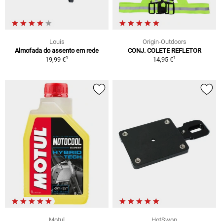
Louis
Origin-Outdoors
Almofada do assento em rede
CONJ. COLETE REFLETOR
1
1
19,99 €
14,95 €
Motul
HotSwop