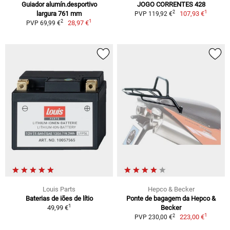
Guiador alumín.desportivo
JOGO CORRENTES 428
1
2
largura 761 mm
107,93 €
PVP 119,92 €
1
2
28,97 €
PVP 69,99 €
Louis Parts
Hepco & Becker
Baterias de iões de lítio
Ponte de bagagem da Hepco &
1
49,99 €
Becker
1
2
223,00 €
PVP 230,00 €