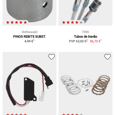
Rothewald
TRW
PINOS REBITE SUBST.
Tubos de travão
1
1
2
4,99 €
56,70 €
PVP 63,00 €