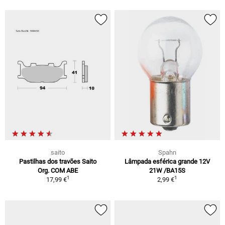
saito
Spahn
Pastilhas dos travões Saito
Lâmpada esférica grande 12V
Org. COM ABE
21W /BA15S
1
1
17,99 €
2,99 €