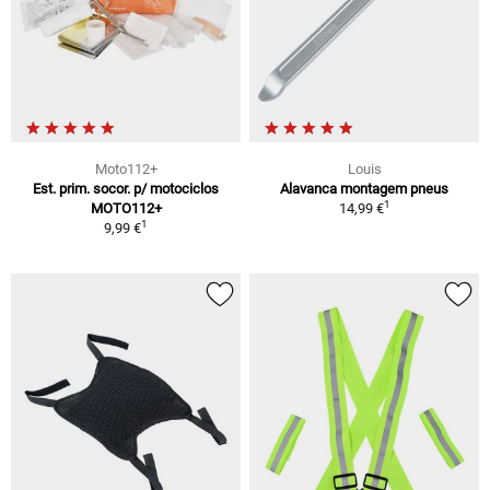
Moto112+
Louis
Est. prim. socor. p/ motociclos
Alavanca montagem pneus
1
MOTO112+
14,99 €
1
9,99 €