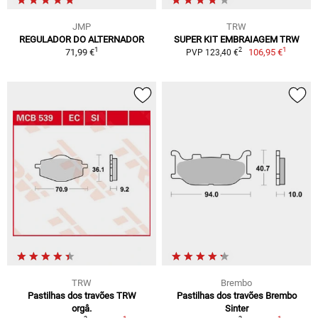
JMP
TRW
REGULADOR DO ALTERNADOR
SUPER KIT EMBRAIAGEM TRW
1
1
2
71,99 €
106,95 €
PVP 123,40 €
TRW
Brembo
Pastilhas dos travões TRW
Pastilhas dos travões Brembo
orgâ.
Sinter