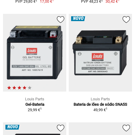
1
1
2
2
17,00 €
30,42 €
PVP 29,80 €
PVP 48,23 €
NOVO
Louis Parts
Louis Parts
Gel-Bateria
Bateria de iões de sódio SNA5S
1
1
29,99 €
49,99 €
NOVO