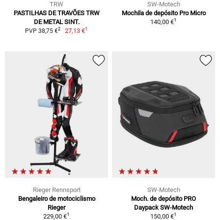
TRW
SW-Motech
PASTILHAS DE TRAVÕES TRW
Mochila de depósito Pro Micro
1
DE METAL SINT.
140,00 €
1
2
27,13 €
PVP 38,75 €
Rieger Rennsport
SW-Motech
Bengaleiro de motociclismo
Moch. de depósito PRO
Rieger
Daypack SW-Motech
1
1
229,00 €
150,00 €