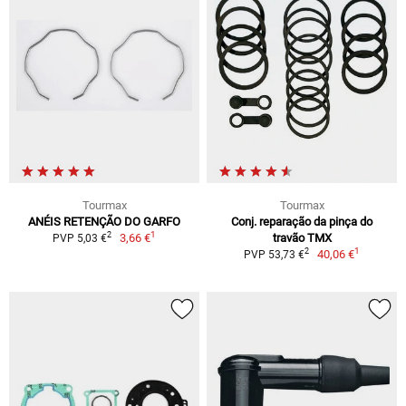
Tourmax
Tourmax
ANÉIS RETENÇÃO DO GARFO
Conj. reparação da pinça do
1
2
3,66 €
travão TMX
PVP 5,03 €
1
2
40,06 €
PVP 53,73 €