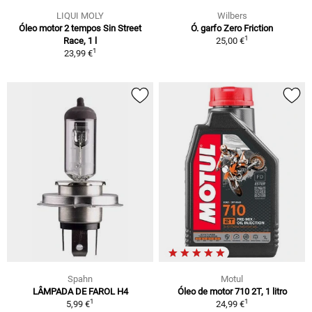
LIQUI MOLY
Wilbers
Óleo motor 2 tempos Sin Street
Ó. garfo Zero Friction
1
Race, 1 l
25,00 €
1
23,99 €
Spahn
Motul
LÂMPADA DE FAROL H4
Óleo de motor 710 2T, 1 litro
1
1
5,99 €
24,99 €