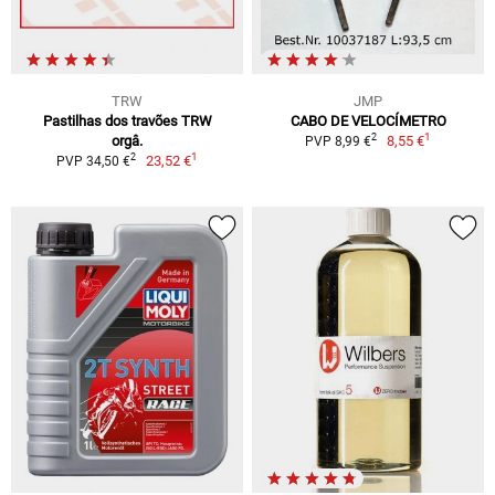
TRW
JMP
Pastilhas dos travões TRW
CABO DE VELOCÍMETRO
1
2
orgâ.
8,55 €
PVP 8,99 €
1
2
23,52 €
PVP 34,50 €