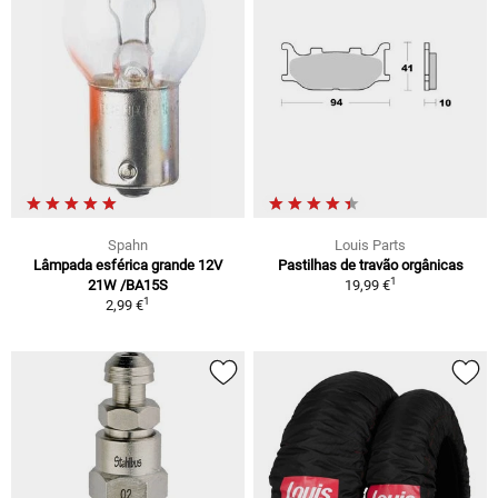
Spahn
Louis Parts
Lâmpada esférica grande 12V
Pastilhas de travão orgânicas
1
21W /BA15S
19,99 €
1
2,99 €