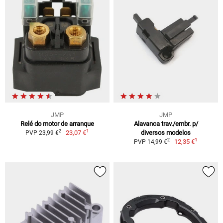
JMP
JMP
Relé do motor de arranque
Alavanca trav./embr. p/
1
2
23,07 €
diversos modelos
PVP 23,99 €
1
2
12,35 €
PVP 14,99 €