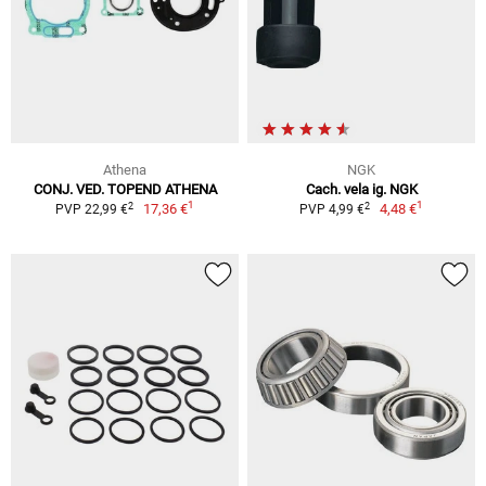
Athena
NGK
CONJ. VED. TOPEND ATHENA
Cach. vela ig. NGK
1
1
2
2
17,36 €
4,48 €
PVP 22,99 €
PVP 4,99 €