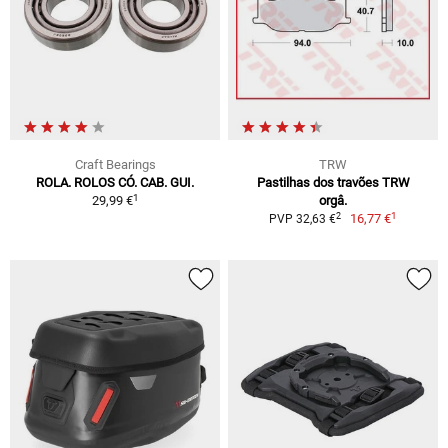
Craft Bearings
TRW
ROLA. ROLOS CÓ. CAB. GUI.
Pastilhas dos travões TRW
1
29,99 €
orgâ.
1
2
16,77 €
PVP 32,63 €