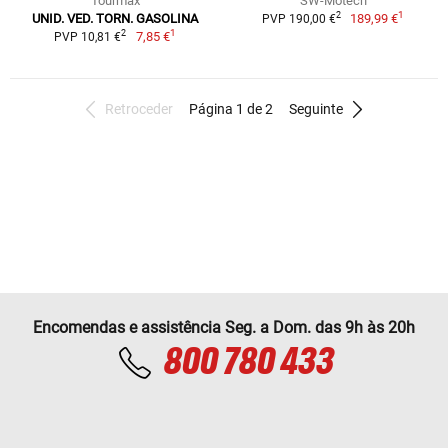
Tourmax
SW-Motech
1
2
UNID. VED. TORN. GASOLINA
189,99 €
PVP 190,00 €
1
2
7,85 €
PVP 10,81 €
Retroceder
Página 1 de 2
Seguinte
Encomendas e assistência Seg. a Dom. das 9h às 20h
800 780 433