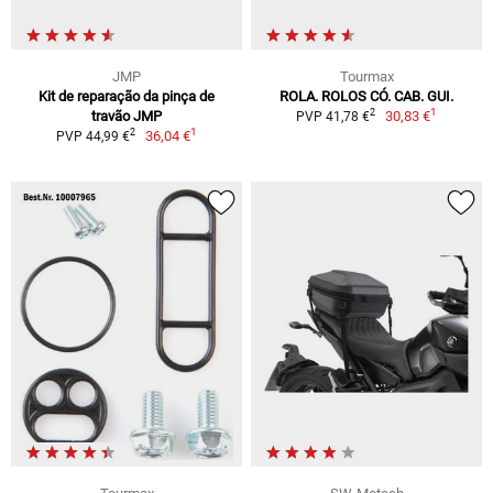
JMP
Tourmax
Kit de reparação da pinça de
ROLA. ROLOS CÓ. CAB. GUI.
1
2
travão JMP
30,83 €
PVP 41,78 €
1
2
36,04 €
PVP 44,99 €