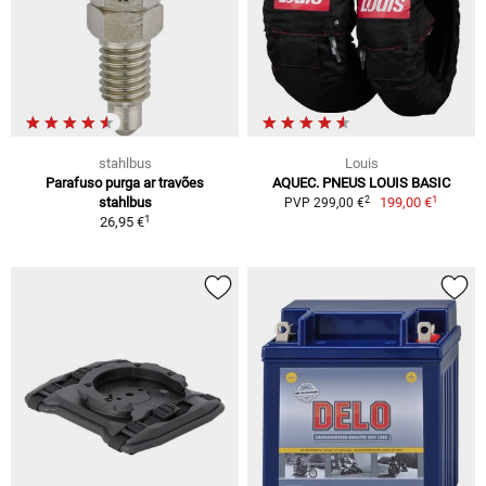
stahlbus
Louis
Parafuso purga ar travões
AQUEC. PNEUS LOUIS BASIC
1
2
stahlbus
199,00 €
PVP 299,00 €
1
26,95 €