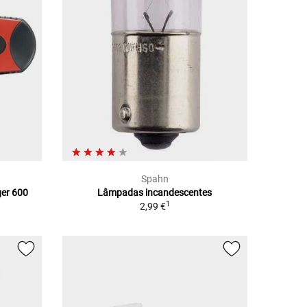
Spahn
ger 600
Lâmpadas incandescentes
1
2,99 €