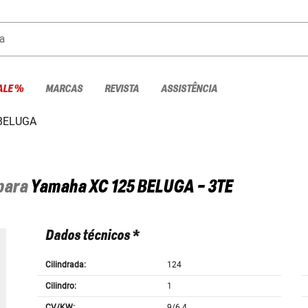
a
ALE %
MARCAS
REVISTA
ASSISTÊNCIA
 BELUGA
 para
Yamaha
XC 125 BELUGA - 3TE
Dados técnicos *
Cilindrada:
124
Cilindro:
1
CV/KW:
9/6.4