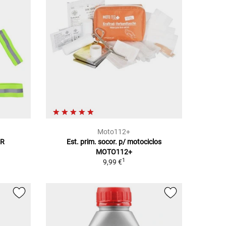
Moto112+
OR
Est. prim. socor. p/ motociclos
MOTO112+
1
9,99 €