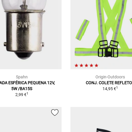
Spahn
Origin-Outdoors
ADA ESFÉRICA PEQUENA 12V,
CONJ. COLETE REFLET
1
5W /BA15S
14,95 €
1
2,99 €