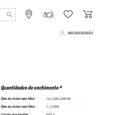
INICIAR SESSÃO
Quantidades de enchimento *
Óleo do motor sem filtro:
1,0 L SAE 20W-40
Óleo do motor com filtro:
1,1 LITER
Líquido dos travões:
DOT 4