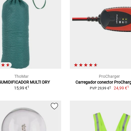
ThoMar
ProCharger
SUMIDIFICADOR MULTI DRY
Carregador conector ProChar
1
1
15,99 €
24,99 €
2
PVP 29,99 €