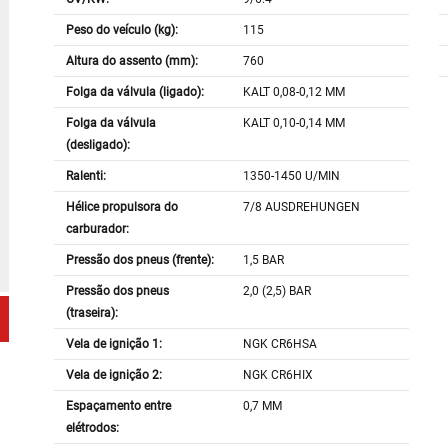
Peso do veículo (kg):
115
Altura do assento (mm):
760
Folga da válvula (ligado):
KALT 0,08-0,12 MM
Folga da válvula
KALT 0,10-0,14 MM
(desligado):
Ralenti:
1350-1450 U/MIN
Hélice propulsora do
7/8 AUSDREHUNGEN
carburador:
Pressão dos pneus (frente):
1,5 BAR
Pressão dos pneus
2,0 (2,5) BAR
(traseira):
Vela de ignição 1:
NGK CR6HSA
Vela de ignição 2:
NGK CR6HIX
Espaçamento entre
0,7 MM
elétrodos: