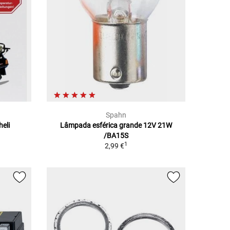
Spahn
eli
Lâmpada esférica grande 12V 21W
/BA15S
1
2,99 €