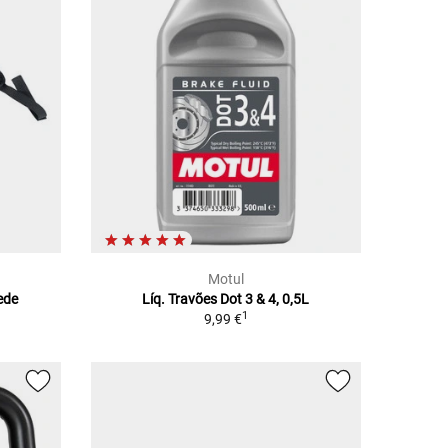
Motul
ede
Líq. Travões Dot 3 & 4, 0,5L
1
9,99 €