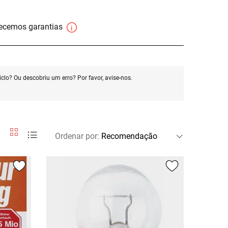
necemos garantias
clo? Ou descobriu um erro? Por favor, avise-nos.
Ordenar por
: