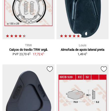
TRW
Louis
Calços do travão TRW orgâ.
Almofada de apoio lateral preta
1
1
2
17,72 €
1,49 €
PVP 23,70 €