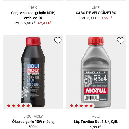
NGK
JMP
Conj. velas de ignição NGK,
CABO DE VELOCÍMETRO
1
2
emb. de 10
8,55 €
PVP 8,99 €
1
2
62,90 €
PVP 69,90 €
LIQUI MOLY
Motul
Óleo de garfo 10W médio,
Líq. Travões Dot 3 & 4, 0,5L
1
500ml
9,99 €