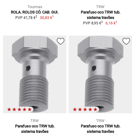
Tourmax
TRW
ROLA. ROLOS CÓ. CAB. GUI.
Parafuso oco TRW tub.
1
2
30,83 €
sistema travões
PVP 41,78 €
1
2
6,16 €
PVP 8,95 €
TRW
TRW
Parafuso oco TRW tub.
Parafuso oco TRW tub.
sistema travões
sistema travões