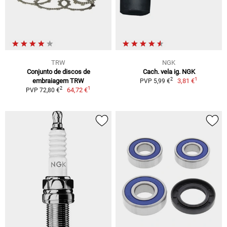
TRW
NGK
Conjunto de discos de
Cach. vela ig. NGK
1
2
embraiagem TRW
3,81 €
PVP 5,99 €
1
2
64,72 €
PVP 72,80 €