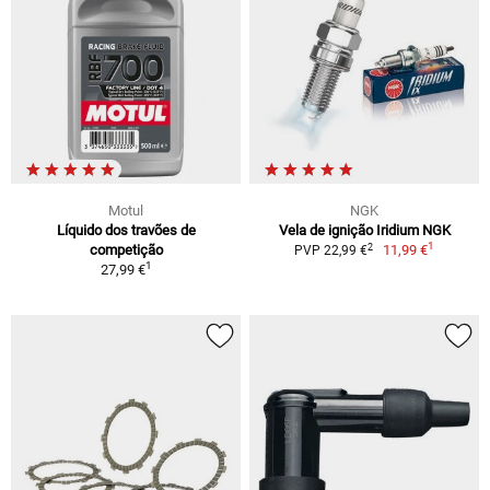
Motul
NGK
Líquido dos travões de
Vela de ignição Iridium NGK
1
2
competição
11,99 €
PVP 22,99 €
1
27,99 €