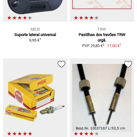
ABUS
TRW
Suporte lateral universal
Pastilhas dos travões TRW
1
9,95 €
orgâ.
1
2
17,00 €
PVP 29,80 €