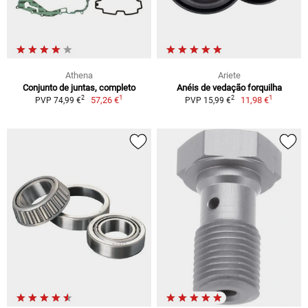
Athena
Ariete
Conjunto de juntas, completo
Anéis de vedação forquilha
1
1
2
2
57,26 €
11,98 €
PVP 74,99 €
PVP 15,99 €