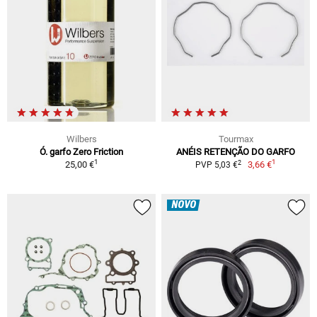
Wilbers
Tourmax
Ó. garfo Zero Friction
ANÉIS RETENÇÃO DO GARFO
1
1
2
25,00 €
3,66 €
PVP 5,03 €
NOVO