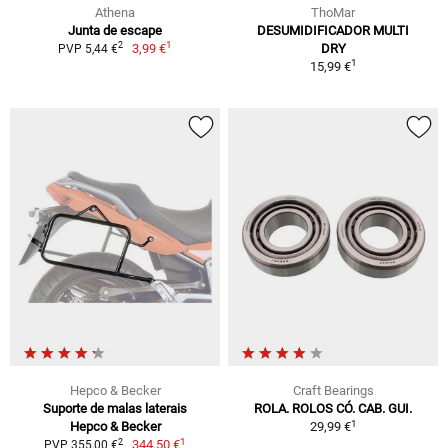
Athena
ThoMar
Junta de escape
DESUMIDIFICADOR MULTI
1
2
3,99 €
DRY
PVP 5,44 €
1
15,99 €
Hepco & Becker
Craft Bearings
Suporte de malas laterais
ROLA. ROLOS CÓ. CAB. GUI.
1
Hepco & Becker
29,99 €
1
2
344,50 €
PVP 355,00 €