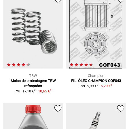
TRW
Champion
Molas de embraiagem TRW
FIL. ÓLEO CHAMPION COF043
1
2
reforçadas
6,29 €
PVP 9,99 €
1
2
10,65 €
PVP 17,10 €