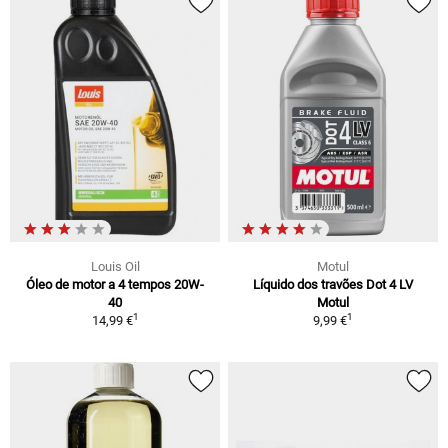
Louis Oil
Motul
Óleo de motor a 4 tempos 20W-
Líquido dos travões Dot 4 LV
40
Motul
1
1
14,99 €
9,99 €