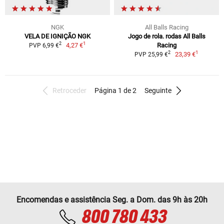
NGK
All Balls Racing
VELA DE IGNIÇÃO NGK
Jogo de rola. rodas All Balls
1
2
4,27 €
Racing
PVP 6,99 €
1
2
23,39 €
PVP 25,99 €
Retroceder
Página 1 de 2
Seguinte
Encomendas e assistência Seg. a Dom. das 9h às 20h
800 780 433