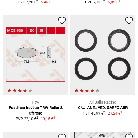
1
1
2
2
5,45 €
6,39 €
PVP 7,20 €
PVP 7,10 €
TRW
All Balls Racing
Pastilhas travões TRW Roller &
CNJ. ANEL VED. GARFO ABR
1
2
Offroad
27,24 €
PVP 43,99 €
1
2
13,15 €
PVP 22,10 €