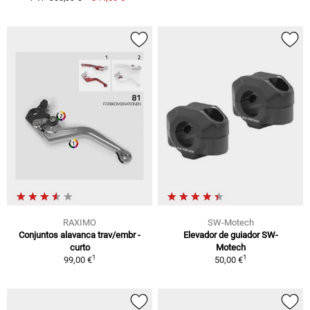
RAXIMO
SW-Motech
Conjuntos alavanca trav/embr -
Elevador de guiador SW-
curto
Motech
1
1
99,00 €
50,00 €