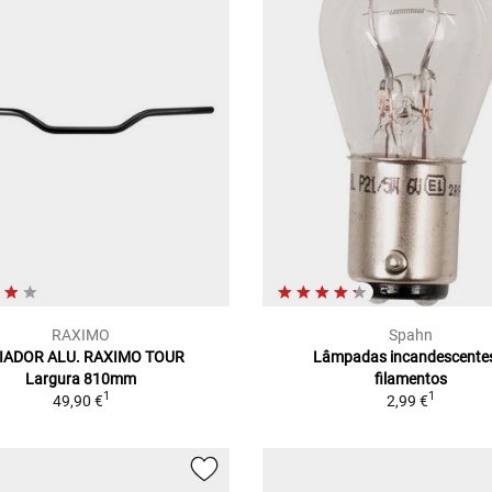
RAXIMO
Spahn
IADOR ALU. RAXIMO TOUR
Lâmpadas incandescente
Largura 810mm
filamentos
1
1
49,90 €
2,99 €