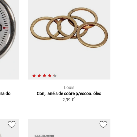
Louis
ura do
Conj. anéis de cobre p/escoa. óleo
1
2,99 €