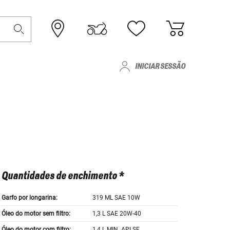
INICIAR SESSÃO
Quantidades de enchimento *
Garfo por longarina:
319 ML SAE 10W
Óleo do motor sem filtro:
1,3 L SAE 20W-40
Óleo do motor com filtro:
1,4 L MIN. API SE