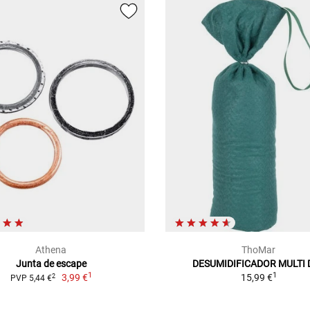
Athena
ThoMar
Junta de escape
DESUMIDIFICADOR MULTI 
1
1
3,99 €
15,99 €
2
PVP 5,44 €