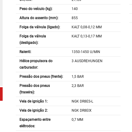
Peso do veículo (kg):
140
Altura do assento (mm):
855
Folga da válvula (ligado):
KALT 0,08-0,12 MM
Folga da válvula
KALT 0,13-0,17 MM
(desligado):
Ralenti:
1350-1450 U/MIN
Hélice propulsora do
3 AUSDREHUNGEN
carburador:
Pressão dos pneus (frente):
1,5 BAR
Pressão dos pneus
2,3 BAR
(traseira):
Vela de ignição 1:
NGK DR8ES-L
Vela de ignição 2:
NGK DR8EIX
Espaçamento entre
0,7 MM
elétrodos: