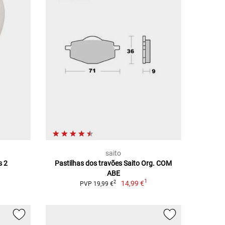
saito
s 2
Pastilhas dos travões Saito Org. COM
ABE
1
14,99 €
2
PVP 19,99 €