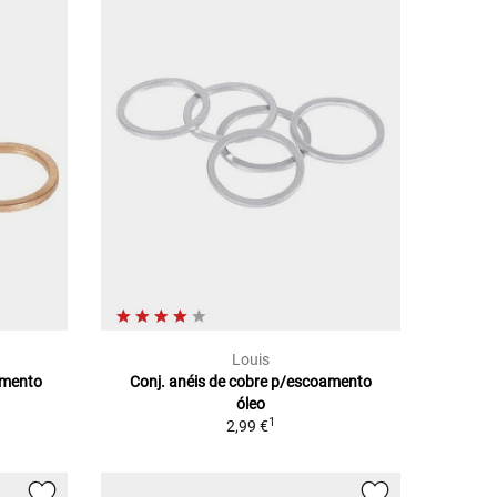
Louis
amento
Conj. anéis de cobre p/escoamento
óleo
1
2,99 €