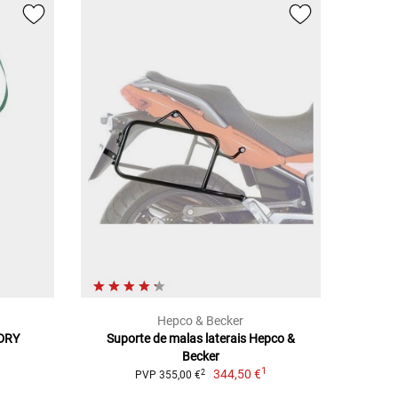
Hepco & Becker
DRY
Suporte de malas laterais Hepco &
Becker
1
344,50 €
2
PVP 355,00 €