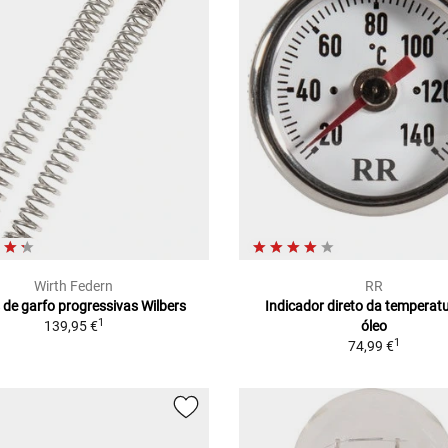
Wirth Federn
RR
 de garfo progressivas Wilbers
Indicador direto da temperat
1
139,95 €
óleo
1
74,99 €