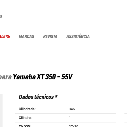
a
ALE %
MARCAS
REVISTA
ASSISTÊNCIA
 para
Yamaha
XT 350 - 55V
Dados técnicos *
Cilindrada:
346
Cilindro:
1
CV/KW:
27/20