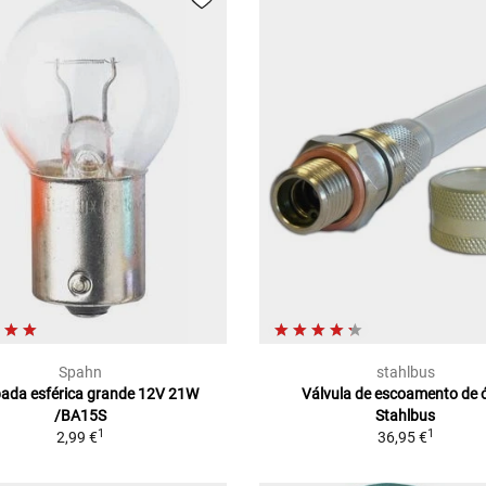
Spahn
stahlbus
ada esférica grande 12V 21W
Válvula de escoamento de 
/BA15S
Stahlbus
1
1
2,99 €
36,95 €