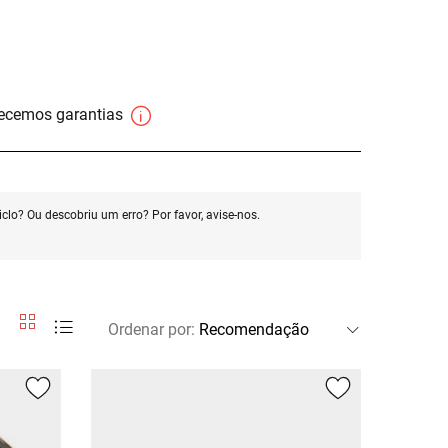
necemos garantias
clo? Ou descobriu um erro? Por favor, avise-nos.
Ordenar por
: