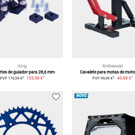
Xtrig
Rothewald
rtes de guiador para 28,6 mm
Cavalete para motas de mot
1
1
153,98 €
49,99 €
2
2
PVP 176,99 €
PVP 99,99 €
NOVO