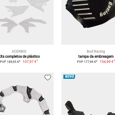
ACERBIS
Bud Racing
its completos de plástico
tampa da embreagem
1
107,97 €
154,99 €
2
2
PVP 189,95 €
PVP 177,99 €
NOVO