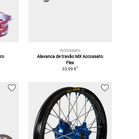
Accossato
Pro
Alavanca de travão MX Accossato
1
Flex
1
33,99 €