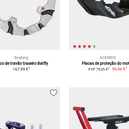
Braking
ACERBIS
co de travão traseiro Batfly
Placas de proteção do mo
1
1
167,99 €
59,96 €
2
PVP 79,95 €