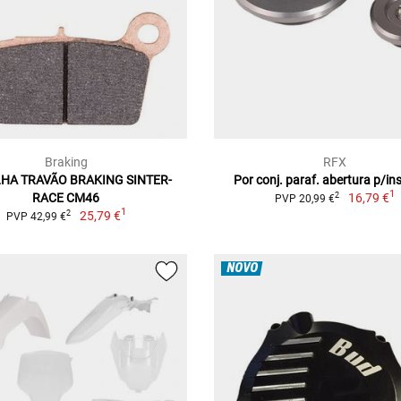
Braking
RFX
LHA TRAVÃO BRAKING SINTER-
Por conj. paraf. abertura p/i
1
RACE CM46
16,79 €
2
PVP 20,99 €
1
25,79 €
2
PVP 42,99 €
NOVO