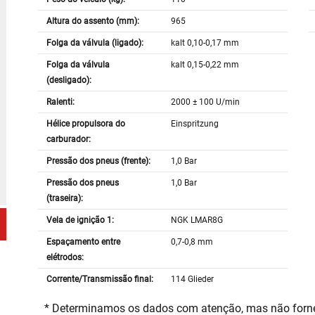
Altura do assento (mm):
965
Folga da válvula (ligado):
kalt 0,10-0,17 mm
Folga da válvula
kalt 0,15-0,22 mm
(desligado):
Ralenti:
2000 ± 100 U/min
Hélice propulsora do
Einspritzung
carburador:
Pressão dos pneus (frente):
1,0 Bar
Pressão dos pneus
1,0 Bar
(traseira):
Vela de ignição 1:
NGK LMAR8G
Espaçamento entre
0,7-0,8 mm
elétrodos:
Corrente/Transmissão final:
114 Glieder
* Determinamos os dados com atenção, mas não for