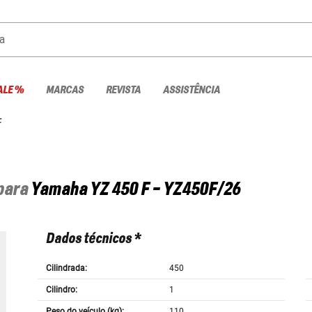
a
ALE %
MARCAS
REVISTA
ASSISTÊNCIA
F
 para
Yamaha
YZ 450 F - YZ450F/26
Dados técnicos *
Cilindrada:
450
Cilindro:
1
Peso do veículo (kg):
110