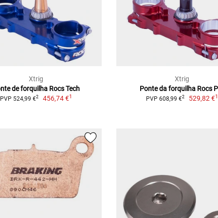
Xtrig
Xtrig
nte de forquilha Rocs Tech
Ponte da forquilha Rocs 
1
456,74 €
529,82 €
2
2
PVP 524,99 €
PVP 608,99 €