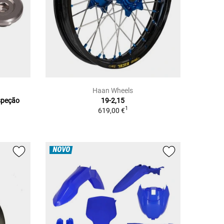
Haan Wheels
nspeção
19-2,15
1
619,00 €
NOVO