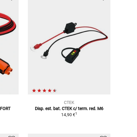
CTEK
MFORT
Disp. est. bat. CTEK c/ term. red. M6
1
14,90 €