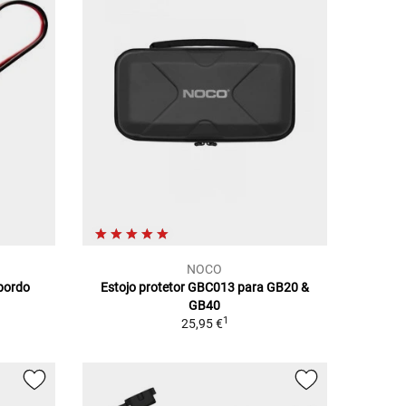
NOCO
bordo
Estojo protetor GBC013 para GB20 &
GB40
1
25,95 €