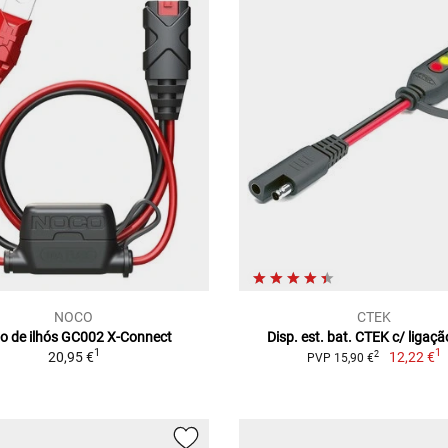
NOCO
CTEK
o de ilhós GC002 X-Connect
Disp. est. bat. CTEK c/ ligaç
1
1
20,95 €
12,22 €
2
PVP 15,90 €