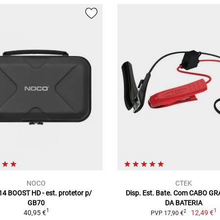
NOCO
CTEK
4 BOOST HD - est. protetor p/
Disp. Est. Bate. Com CABO 
GB70
DA BATERIA
1
1
40,95 €
12,49 €
2
PVP 17,90 €