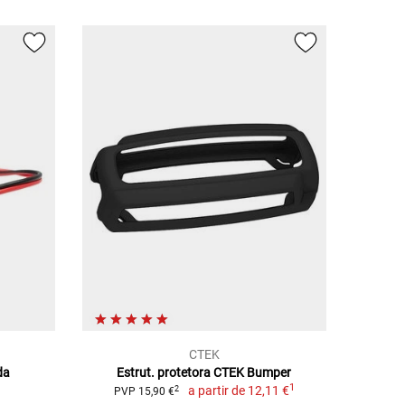
CTEK
da
Estrut. protetora CTEK Bumper
1
a partir de
12,11 €
2
PVP 15,90 €