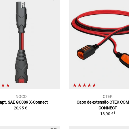
NOCO
CTEK
apt. SAE GC009 X-Connect
Cabo de extensão CTEK CO
1
20,95 €
CONNECT
1
18,90 €