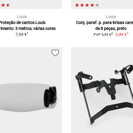
Louis
Louis
Proteção de cantos Louis
Conj. paraf. p. para-brisas ca
mento: 3 metros, várias cores
de 8 peças, preto
1
1
7,99 €
3,49 €
2
PVP 9,99 €