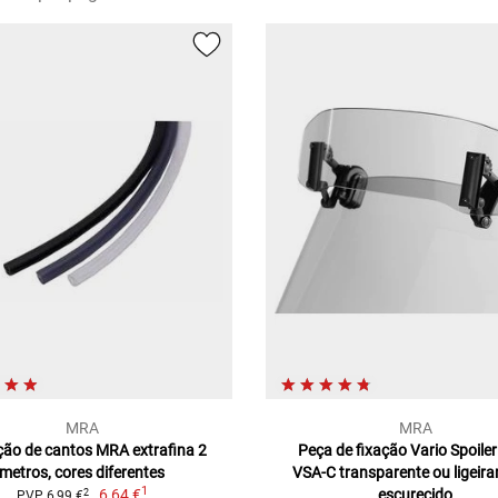
MRA
MRA
ção de cantos MRA extrafina 2
Peça de fixação Vario Spoile
metros, cores diferentes
VSA-C transparente ou ligeir
1
6,64 €
escurecido
2
PVP 6,99 €