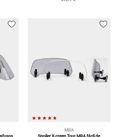
MRA
rafusos
Spoiler X-creen Tour MRA fácil de