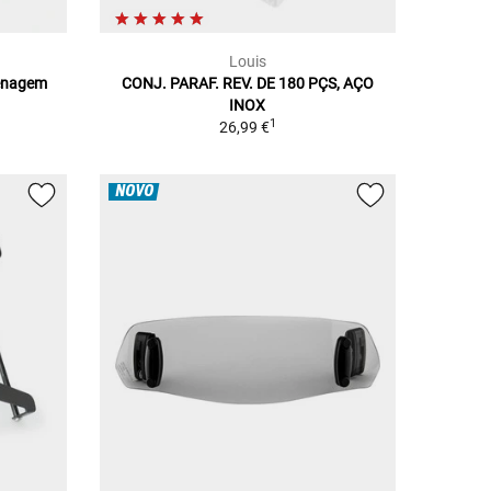
Louis
renagem
CONJ. PARAF. REV. DE 180 PÇS, AÇO
INOX
1
26,99 €
NOVO