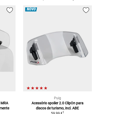
NOVO
Puig
r MRA
Acessório spoiler 2.0 ClipOn para
amente
discos de turismo, incl. ABE
1
59,99 €