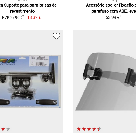
en Suporte para para-brisas de
Acessório spoiler Fixação 
revestimento
parafuso com ABE, leve
1
1
18,32 €
53,99 €
2
PVP 27,90 €