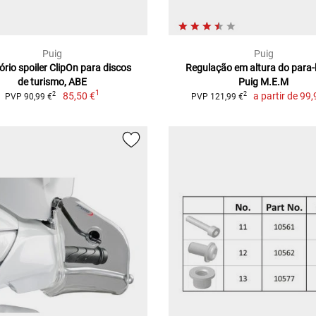
Puig
Puig
rio spoiler ClipOn para discos
Regulação em altura do para-
de turismo, ABE
Puig M.E.M
1
85,50 €
a partir de
99,
2
2
PVP 90,99 €
PVP 121,99 €