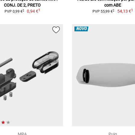
CONJ. DE 2, PRETO
com ABE
1
1
0,94 €
54,13 €
2
2
PVP 0,99 €
PVP 55,99 €
NOVO
MRA
Puig