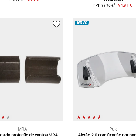
1
94,91 €
2
PVP 99,90 €
NOVO
MRA
Puig
s da proteção de cantos MRA
Alerão 2.0 com fixação por pa