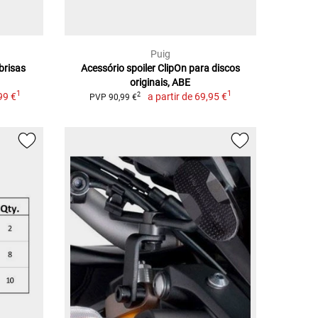
Puig
brisas
Acessório spoiler ClipOn para discos
originais, ABE
1
1
99 €
a partir de
69,95 €
2
PVP 90,99 €