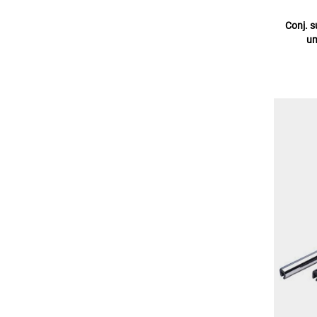
Conj. 
um