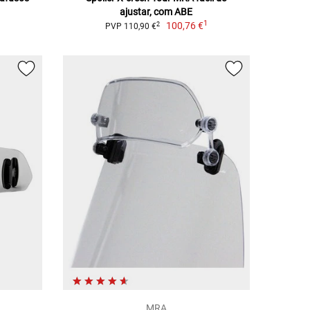
ajustar, com ABE
1
100,76 €
2
PVP 110,90 €
MRA