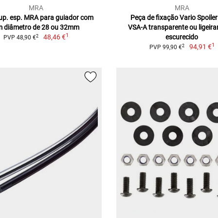
MRA
MRA
sup. esp. MRA para guiador com
Peça de fixação Vario Spoile
 diâmetro de 28 ou 32mm
VSA-A transparente ou ligeir
1
48,46 €
escurecido
2
PVP 48,90 €
1
94,91 €
2
PVP 99,90 €