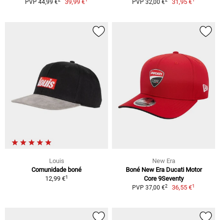
2
2
39,99 €
31,95 €
PVP 44,99 €
PVP 32,00 €
Louis
New Era
Comunidade boné
Boné New Era Ducati Motor
1
12,99 €
Core 9Seventy
1
2
36,55 €
PVP 37,00 €