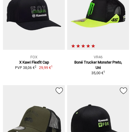
FOX
VR46
X Kawi Flexfit Cap
Boné Trucker Monster Preto,
1
2
29,99 €
Uni
PVP 38,06 €
1
35,00 €