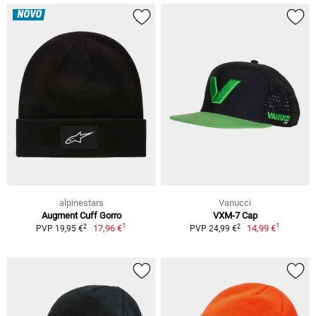
NOVO
alpinestars
Vanucci
Augment Cuff Gorro
VXM-7 Cap
1
1
2
2
17,96 €
14,99 €
PVP 19,95 €
PVP 24,99 €