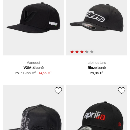
Vanucci
alpinestars
VXM-4 boné
Blaze boné
1
1
2
14,99 €
29,95 €
PVP 19,99 €