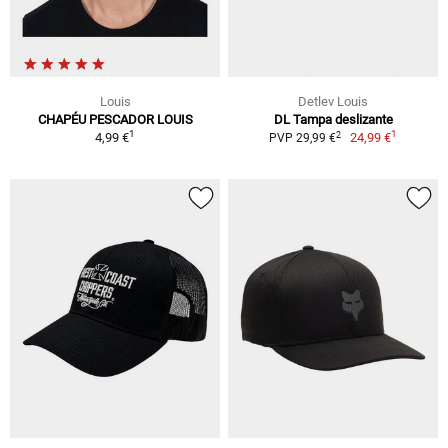
Louis
Detlev Louis
CHAPÉU PESCADOR LOUIS
DL Tampa deslizante
1
1
2
4,99 €
24,99 €
PVP 29,99 €