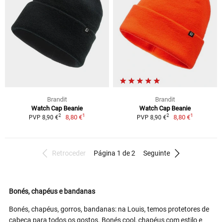
Brandit
Brandit
Watch Cap Beanie
Watch Cap Beanie
1
1
2
2
8,80 €
8,80 €
PVP 8,90 €
PVP 8,90 €
Retroceder
Página 1 de 2
Seguinte
Bonés, chapéus e bandanas
Bonés, chapéus, gorros, bandanas: na Louis, temos protetores de
cabeça para todos os gostos. Bonés cool, chapéus com estilo e