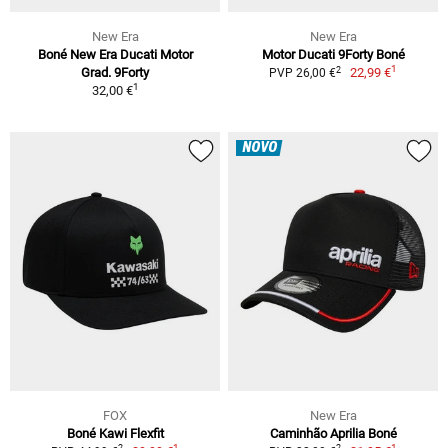
New Era
New Era
Boné New Era Ducati Motor
Motor Ducati 9Forty Boné
1
2
Grad. 9Forty
22,99 €
PVP 26,00 €
1
32,00 €
NOVO
FOX
New Era
Boné Kawi Flexfit
Caminhão Aprilia Boné
1
1