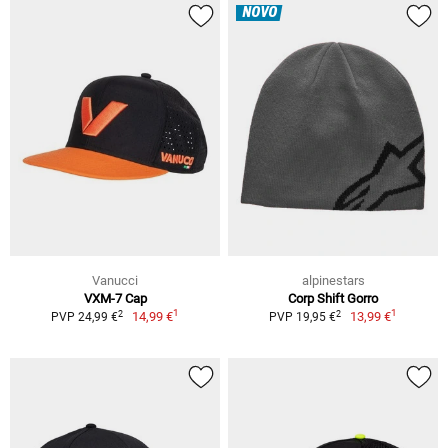
NOVO
Vanucci
alpinestars
VXM-7 Cap
Corp Shift Gorro
1
1
2
2
14,99 €
13,99 €
PVP 24,99 €
PVP 19,95 €