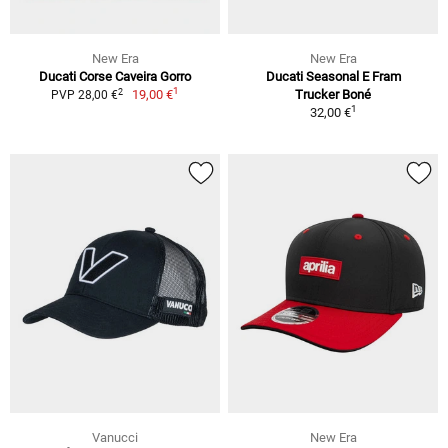
New Era
New Era
Ducati Corse Caveira Gorro
Ducati Seasonal E Fram
1
2
19,00 €
Trucker Boné
PVP 28,00 €
1
32,00 €
Vanucci
New Era