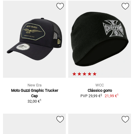
New Era
WCC
Moto Guzzi Graphic Trucker
Clássico gorro
1
2
Cap
21,99 €
PVP 29,99 €
1
32,00 €