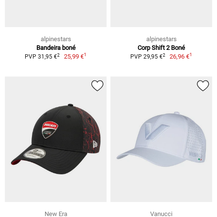
alpinestars
alpinestars
Bandeira boné
Corp Shift 2 Boné
1
1
2
2
25,99 €
26,96 €
PVP 31,95 €
PVP 29,95 €
New Era
Vanucci