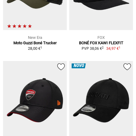
New Era
FOX
Moto Guzzi Boné Trucker
BONÉ FOX KAWI FLEXFIT
1
1
2
28,00 €
34,97 €
PVP 38,06 €
NOVO