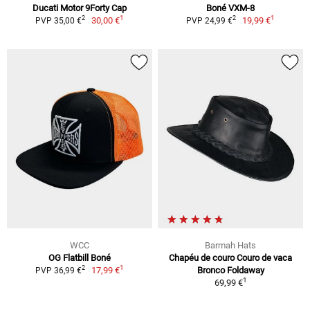
Ducati Motor 9Forty Cap
Boné VXM-8
1
1
2
2
30,00 €
19,99 €
PVP 35,00 €
PVP 24,99 €
WCC
Barmah Hats
OG Flatbill Boné
Chapéu de couro Couro de vaca
1
2
17,99 €
Bronco Foldaway
PVP 36,99 €
1
69,99 €