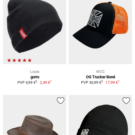
Louis
WCC
gorro
OG Trucker Boné
1
1
2
2
2,49 €
17,99 €
PVP 4,99 €
PVP 36,99 €