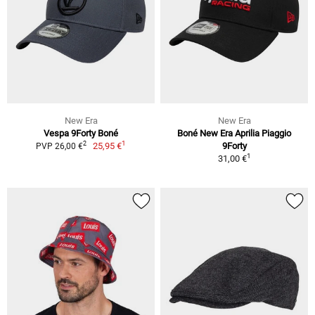
New Era
New Era
Vespa 9Forty Boné
Boné New Era Aprilia Piaggio
1
2
25,95 €
9Forty
PVP 26,00 €
1
31,00 €