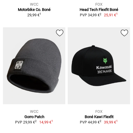
WCC
FOX
Motorbike Co. Boné
Head Tech Flexfit Boné
1
1
2
29,99 €
25,91 €
PVP 34,99 €
WCC
FOX
Gorro Patch
Boné Kawi Flexfit
1
1
2
2
14,99 €
39,99 €
PVP 29,99 €
PVP 44,99 €