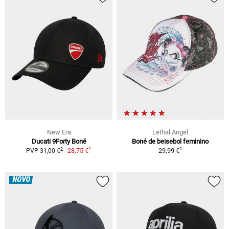
New Era
Lethal Angel
Ducati 9Forty Boné
Boné de beisebol feminino
1
1
2
28,75 €
29,99 €
PVP 31,00 €
NOVO