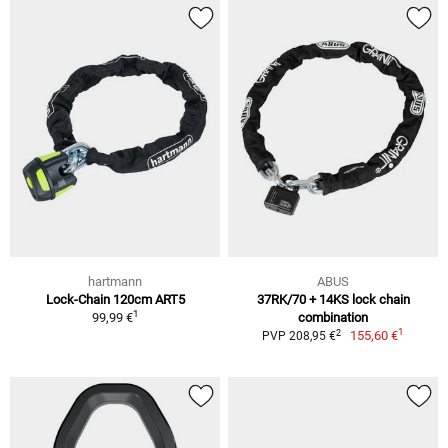
hartmann
ABUS
Lock-Chain 120cm ART5
37RK/70 + 14KS lock chain
1
99,99 €
combination
1
2
155,60 €
PVP 208,95 €