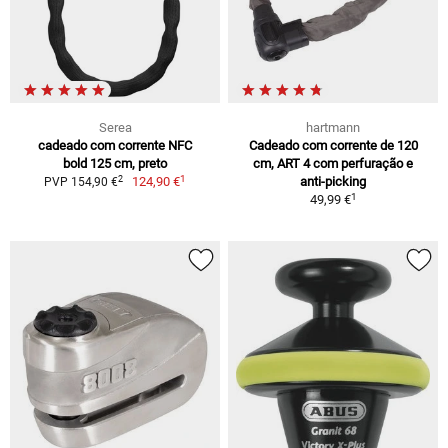
Serea
hartmann
cadeado com corrente NFC
Cadeado com corrente de 120
bold 125 cm, preto
cm, ART 4 com perfuração e
1
2
124,90 €
anti-picking
PVP 154,90 €
1
49,99 €