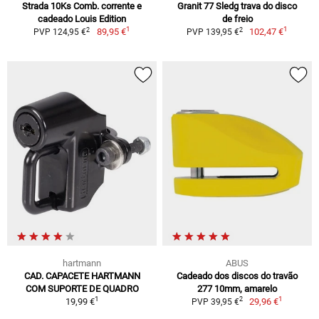
Strada 10Ks Comb. corrente e
Granit 77 Sledg trava do disco
cadeado Louis Edition
de freio
1
1
2
2
89,95 €
102,47 €
PVP 124,95 €
PVP 139,95 €
hartmann
ABUS
CAD. CAPACETE HARTMANN
Cadeado dos discos do travão
COM SUPORTE DE QUADRO
277 10mm, amarelo
1
1
2
19,99 €
29,96 €
PVP 39,95 €