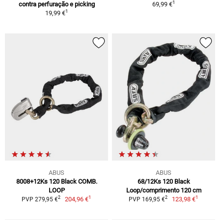
1
contra perfuração e picking
69,99 €
1
19,99 €
ABUS
ABUS
8008+12Ks 120 Black COMB.
68/12Ks 120 Black
LOOP
Loop/comprimento 120 cm
1
1
2
2
204,96 €
123,98 €
PVP 279,95 €
PVP 169,95 €