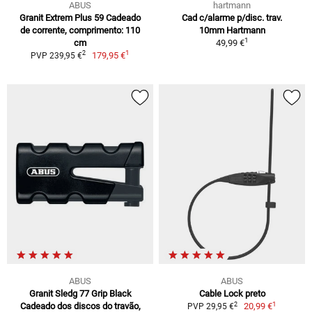
ABUS
hartmann
Granit Extrem Plus 59 Cadeado
Cad c/alarme p/disc. trav.
de corrente, comprimento: 110
10mm Hartmann
1
cm
49,99 €
1
2
179,95 €
PVP 239,95 €
ABUS
ABUS
Granit Sledg 77 Grip Black
Cable Lock preto
1
2
Cadeado dos discos do travão,
20,99 €
PVP 29,95 €