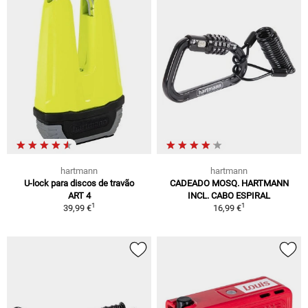
hartmann
hartmann
U-lock para discos de travão
CADEADO MOSQ. HARTMANN
ART 4
INCL. CABO ESPIRAL
1
1
39,99 €
16,99 €