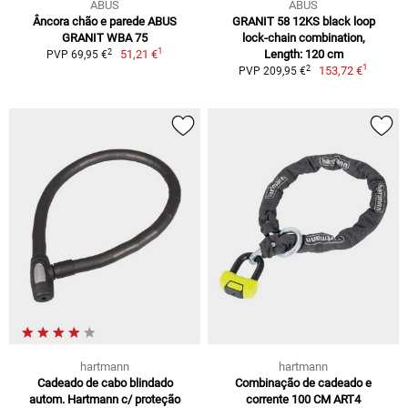
ABUS
ABUS
Âncora chão e parede ABUS
GRANIT 58 12KS black loop
GRANIT WBA 75
lock-chain combination,
1
2
51,21 €
Length: 120 cm
PVP 69,95 €
1
2
153,72 €
PVP 209,95 €
hartmann
hartmann
Cadeado de cabo blindado
Combinação de cadeado e
autom. Hartmann c/ proteção
corrente 100 CM ART4