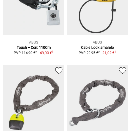
ABUS
ABUS
Touch + Corr. 110Cm
Cable Lock amarelo
1
1
2
2
49,90 €
21,02 €
PVP 114,90 €
PVP 29,95 €