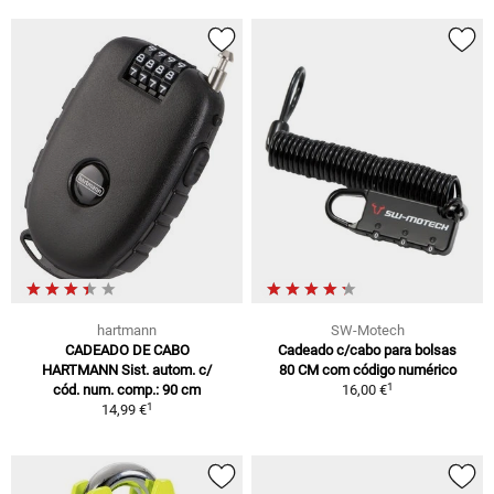
hartmann
SW-Motech
CADEADO DE CABO
Cadeado c/cabo para bolsas
HARTMANN Sist. autom. c/
80 CM com código numérico
1
cód. num. comp.: 90 cm
16,00 €
1
14,99 €