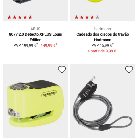
ABUS
hartmann
8077 2.0 Detecto XPLUS Louis
Cadeado dos discos do travão
Edition
Hartmann
1
2
2
149,99 €
PVP 199,99 €
PVP 15,99 €
1
a partir de
9,99 €