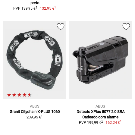
preto
1
2
132,95 €
PVP 139,95 €
ABUS
ABUS
Granit Citychain X-PLUS 1060
Detecto XPlus 8077 2.0 SRA
1
209,95 €
Cadeado com alarme
1
2
162,24 €
PVP 199,99 €