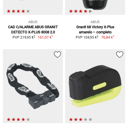
ABUS
ABUS
CAD C/ALARME ABUS GRANIT
Granit 68 Victory X-Plus
DETECTO X-PLUS 8008 2.0
amarelo – completo
1
1
2
2
161,07 €
76,84 €
PVP 219,95 €
PVP 104,95 €