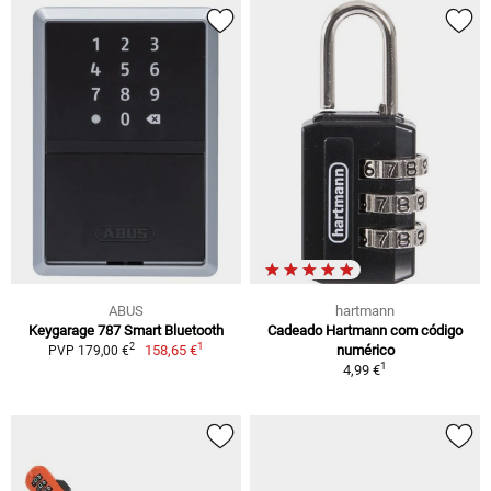
ABUS
hartmann
Keygarage 787 Smart Bluetooth
Cadeado Hartmann com código
1
2
158,65 €
numérico
PVP 179,00 €
1
4,99 €