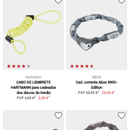
hartmann
ABUS
CABO DE LEMBRETE
Cad. corrente Abus 8900 -
HARTMANN para cadeados
Edition
1
2
dos discos do travão
29,95 €
PVP 60,95 €
1
2
2,50 €
PVP 4,99 €