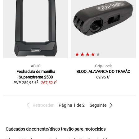
ABUS
Grip-Lock
Fechadura de manilha
BLOQ. ALAVANCA DO TRAVÃO
1
Superextreme 2500
69,95 €
1
2
267,52 €
PVP 289,95 €
Retroceder
Página 1 de 2
Seguinte
Cadeados de corrente/disco travão para motociclos