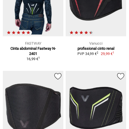
FASTWAY
Vanucci
Cinta abdominal Fastway N-
profissional cinto renal
1
2
2401
29,99 €
PVP 34,99 €
1
16,99 €