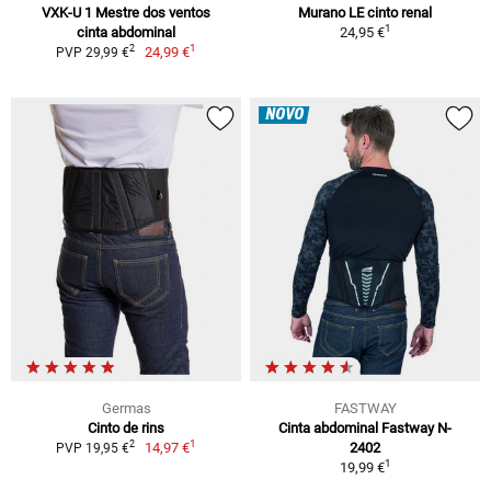
VXK-U 1 Mestre dos ventos
Murano LE cinto renal
1
cinta abdominal
24,95 €
1
2
24,99 €
PVP 29,99 €
NOVO
Germas
FASTWAY
Cinto de rins
Cinta abdominal Fastway N-
1
2
14,97 €
2402
PVP 19,95 €
1
19,99 €