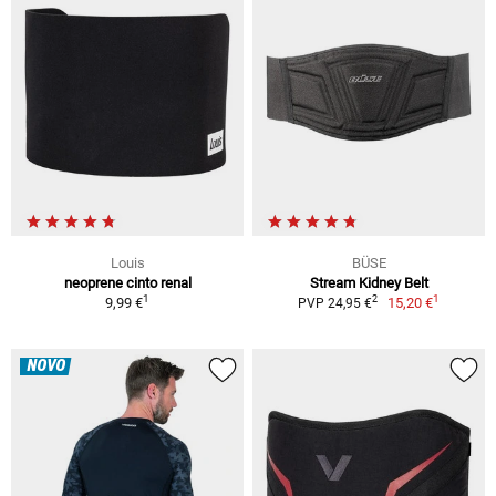
Louis
BÜSE
neoprene cinto renal
Stream Kidney Belt
1
1
2
9,99 €
15,20 €
PVP 24,95 €
NOVO