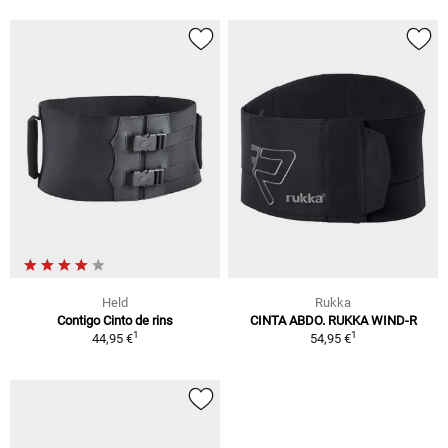
Held
Rukka
Contigo Cinto de rins
CINTA ABDO. RUKKA WIND-R
1
1
44,95 €
54,95 €