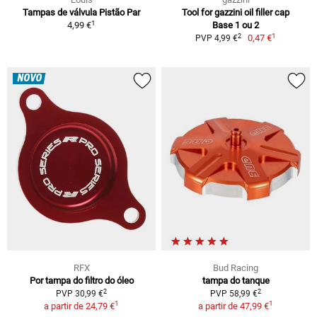
Tampas de válvula Pistão Par
Tool for gazzini oil filler cap
1
4,99 €
Base 1 ou 2
1
2
0,47 €
PVP 4,99 €
NOVO
RFX
Bud Racing
Por tampa do filtro do óleo
tampa do tanque
2
2
PVP 30,99 €
PVP 58,99 €
1
1
a partir de
24,79 €
a partir de
47,99 €