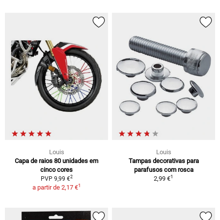
Louis
Louis
Capa de raios 80 unidades em
Tampas decorativas para
cinco cores
parafusos com rosca
1
2
2,99 €
PVP 9,99 €
1
a partir de
2,17 €