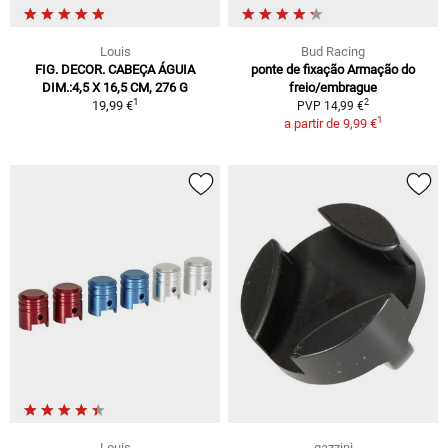
Louis
Bud Racing
FIG. DECOR. CABEÇA ÁGUIA
ponte de fixação Armação do
DIM.:4,5 X 16,5 CM, 276 G
freio/embrague
1
2
19,99 €
PVP 14,99 €
1
a partir de
9,99 €
Louis
gazzini