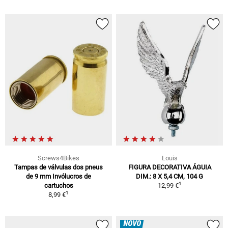
Screws4Bikes
Louis
Tampas de válvulas dos pneus
FIGURA DECORATIVA ÁGUIA
de 9 mm Invólucros de
DIM.: 8 X 5,4 CM, 104 G
1
cartuchos
12,99 €
1
8,99 €
NOVO