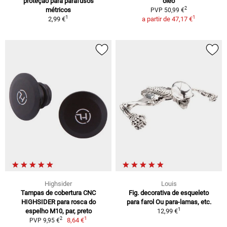
proteção para parafusos
óleo
2
métricos
PVP 50,99 €
1
1
2,99 €
a partir de
47,17 €
Highsider
Louis
Tampas de cobertura CNC
Fig. decorativa de esqueleto
HIGHSIDER para rosca do
para farol Ou para-lamas, etc.
1
espelho M10, par, preto
12,99 €
1
2
8,64 €
PVP 9,95 €