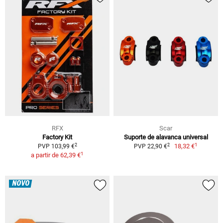
RFX
Scar
Factory Kit
Suporte de alavanca universal
1
2
2
18,32 €
PVP 103,99 €
PVP 22,90 €
1
a partir de
62,39 €
NOVO