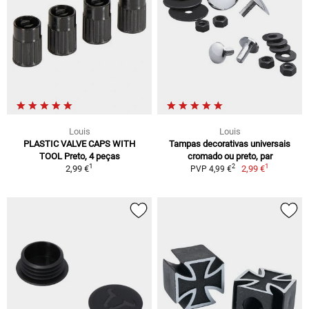
Louis
Louis
PLASTIC VALVE CAPS WITH
Tampas decorativas universais
TOOL Preto, 4 peças
cromado ou preto, par
1
1
2
2,99 €
2,99 €
PVP 4,99 €