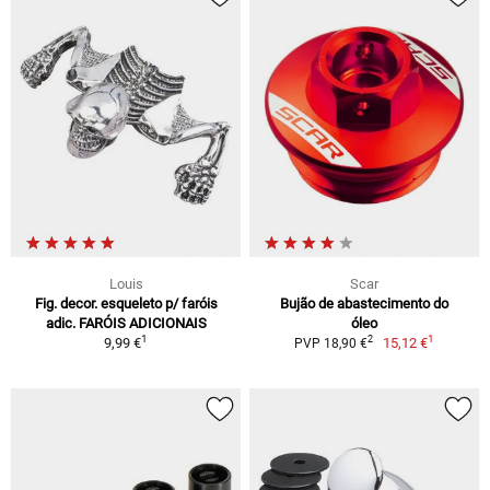
Louis
Scar
Fig. decor. esqueleto p/ faróis
Bujão de abastecimento do
adic. FARÓIS ADICIONAIS
óleo
1
1
2
9,99 €
15,12 €
PVP 18,90 €