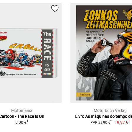
Motomania
Motorbuch Verlag
Cartoon - The Race Is On
Livro As máquinas do tempo d
1
1
8,00 €
19,97 €
2
PVP 29,90 €