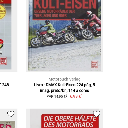
Motorbuch Verlag
o" 248
Livro - DMAX Kult-Eisen 224 pág, 5
imag. preto/br., 114 a cores
1
6,99 €
2
PVP 14,95 €