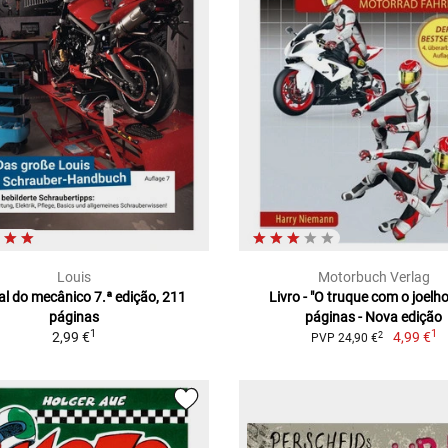
Louis
Motorbuch Verlag
l do mecânico 7.ª edição, 211
Livro - "O truque com o joelh
páginas
páginas - Nova edição
1
1
2,99 €
4,99 €
2
PVP 24,90 €