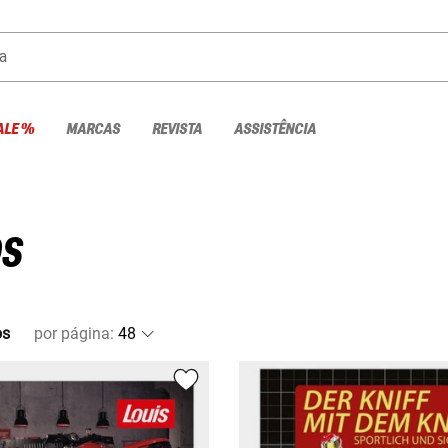
a
ALE %
MARCAS
REVISTA
ASSISTÊNCIA
OS
os
por página
: