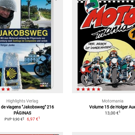
Highlights Verlag
Motomania
o de viagens "Jakobsweg" 216
Volume 15 de Holger Au
1
PÁGINAS
13,00 €
1
6,97 €
2
PVP 9,90 €