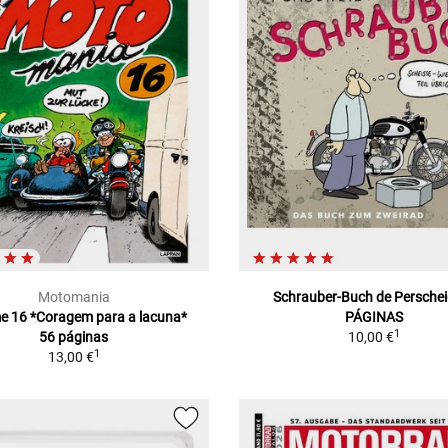
Motomania
Schrauber-Buch de Perschei
e 16 *Coragem para a lacuna*
PÁGINAS
1
56 páginas
10,00 €
1
13,00 €