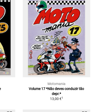
Motomania
e
Volume 17 *Não deves conduzir tão
depr.*
1
13,00 €