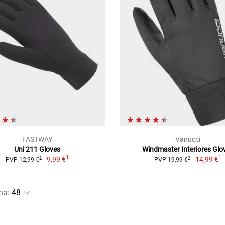
FASTWAY
Vanucci
Uni 211 Gloves
Windmaster Interiores Glo
1
1
9,99 €
14,99 €
2
2
PVP 12,99 €
PVP 19,99 €
na
: