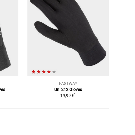
FASTWAY
ves
Uni 212 Gloves
1
19,99 €