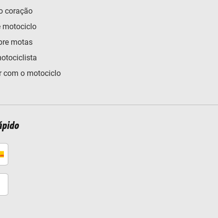
o coração
e motociclo
bre motas
otociclista
 com o motociclo
ápido