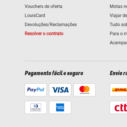
Vouchers de oferta
Motas n
LouisCard
Viajar d
Devoluções/Reclamações
Tudo so
Resolver o contrato
Para o m
Acampar
Pagamento fácil e seguro
Envio r