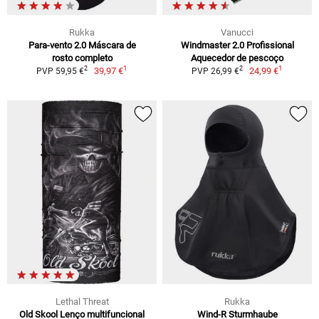
Rukka
Vanucci
Para-vento 2.0 Máscara de
Windmaster 2.0 Profissional
rosto completo
Aquecedor de pescoço
1
1
2
2
39,97 €
24,99 €
PVP 59,95 €
PVP 26,99 €
Lethal Threat
Rukka
Old Skool Lenço multifuncional
Wind-R Sturmhaube