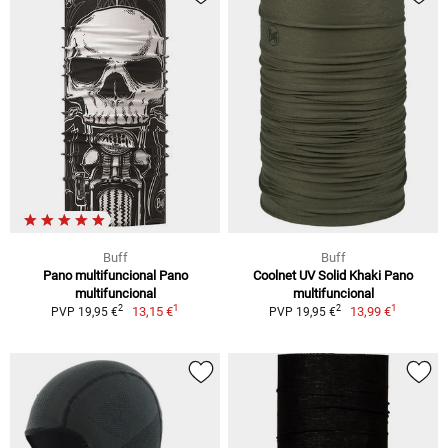
Buff
Buff
Pano multifuncional Pano
Coolnet UV Solid Khaki Pano
multifuncional
multifuncional
1
1
2
2
13,15 €
13,99 €
PVP 19,95 €
PVP 19,95 €