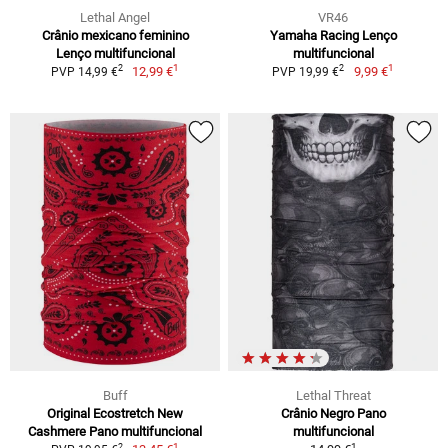
Lethal Angel
VR46
Crânio mexicano feminino
Yamaha Racing Lenço
Lenço multifuncional
multifuncional
1
1
2
2
12,99 €
9,99 €
PVP 14,99 €
PVP 19,99 €
Buff
Lethal Threat
Original Ecostretch New
Crânio Negro Pano
Cashmere Pano multifuncional
multifuncional
1
1
2