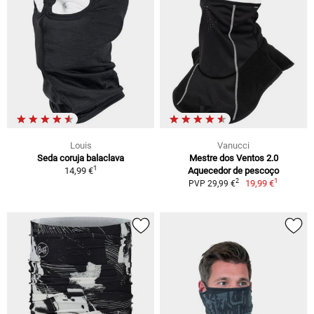
Louis
Vanucci
Seda coruja balaclava
Mestre dos Ventos 2.0
1
14,99 €
Aquecedor de pescoço
1
2
19,99 €
PVP 29,99 €