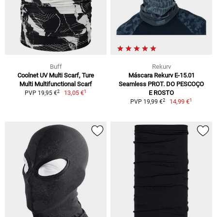
Buff
Rekurv
Coolnet UV Multi Scarf, Ture
Máscara Rekurv E-15.01
Multi Multifunctional Scarf
Seamless PROT. DO PESCOÇO
1
2
13,05 €
E ROSTO
PVP 19,95 €
1
2
14,99 €
PVP 19,99 €