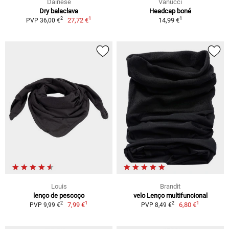
Dainese
Vanucci
Dry balaclava
Headcap boné
1
1
2
27,72 €
14,99 €
PVP 36,00 €
Louis
Brandit
lenço de pescoço
velo Lenço multifuncional
1
1
2
2
7,99 €
6,80 €
PVP 9,99 €
PVP 8,49 €