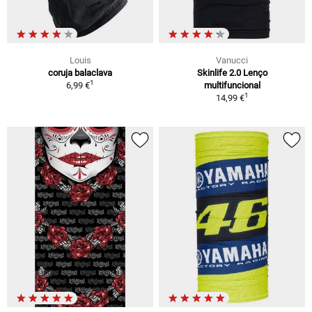
Louis
Vanucci
coruja balaclava
Skinlife 2.0 Lenço
1
6,99 €
multifuncional
1
14,99 €