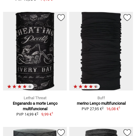
Lethal Threat
Buff
Enganando a morte Lenço
merino Lenço multifuncional
1
2
multifuncional
16,08 €
PVP 27,95 €
1
2
9,99 €
PVP 14,99 €