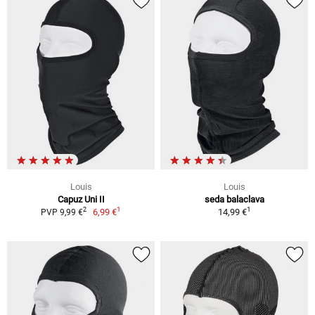
Louis
Louis
Capuz Uni II
seda balaclava
1
1
2
6,99 €
14,99 €
PVP 9,99 €