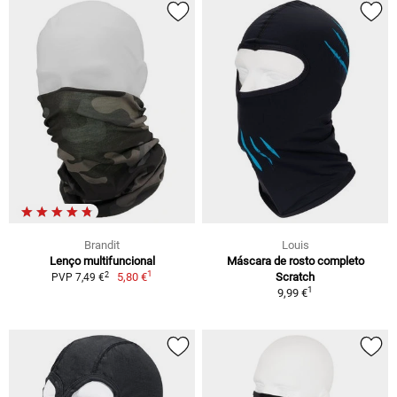
Brandit
Louis
Lenço multifuncional
Máscara de rosto completo
1
2
5,80 €
Scratch
PVP 7,49 €
1
9,99 €