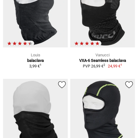
Louis
Vanucci
balaclava
VXA-6 Seamless balaclava
1
1
2
3,99 €
24,99 €
PVP 26,99 €