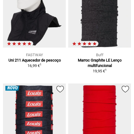
FASTWAY
Buff
Uni 211 Aquecedor de pescoço
Marroc Graphite LE Lenço
1
16,99 €
multifuncional
1
19,95 €
NOVO