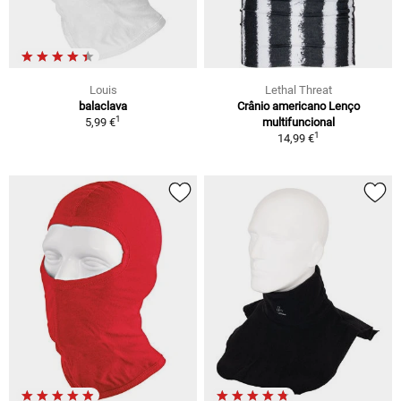
Louis
Lethal Threat
balaclava
Crânio americano Lenço
1
5,99 €
multifuncional
1
14,99 €