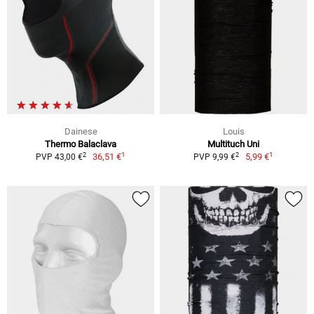
Dainese
Louis
Thermo Balaclava
Multituch Uni
1
1
2
2
36,51 €
5,99 €
PVP 43,00 €
PVP 9,99 €