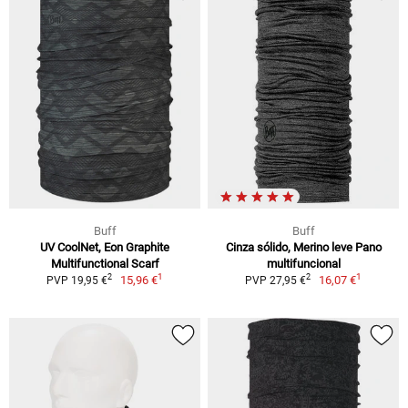
Buff
Buff
UV CoolNet, Eon Graphite
Cinza sólido, Merino leve Pano
Multifunctional Scarf
multifuncional
1
1
2
2
15,96 €
16,07 €
PVP 19,95 €
PVP 27,95 €