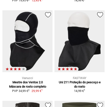
13,45 €
14,99 €
PVP 19,95 €
Vanucci
FASTWAY
Mestre dos Ventos 2.0
Uni 211 Proteção do pescoço e
Máscara de rosto completo
do rosto
1
1
2
29,99 €
14,99 €
PVP 34,99 €