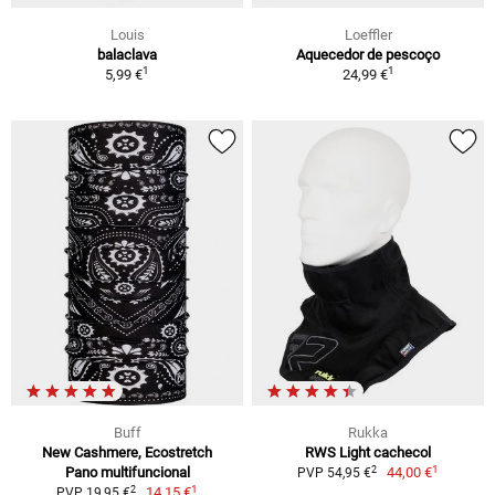
Louis
Loeffler
balaclava
Aquecedor de pescoço
1
1
5,99 €
24,99 €
Buff
Rukka
New Cashmere, Ecostretch
RWS Light cachecol
1
2
Pano multifuncional
44,00 €
PVP 54,95 €
1
2
14,15 €
PVP 19,95 €