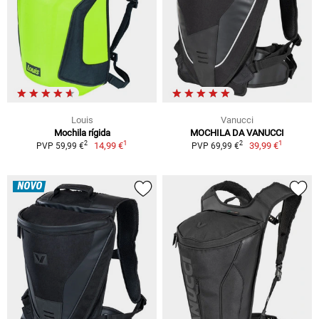
Louis
Vanucci
Mochila rígida
MOCHILA DA VANUCCI
1
1
2
2
14,99 €
39,99 €
PVP 59,99 €
PVP 69,99 €
NOVO