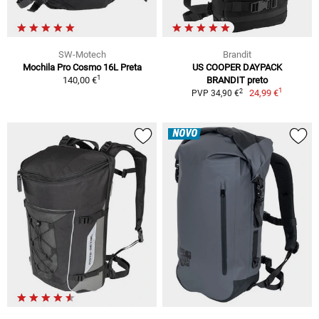
SW-Motech
Brandit
Mochila Pro Cosmo 16L Preta
US COOPER DAYPACK
1
140,00 €
BRANDIT preto
1
2
24,99 €
PVP 34,90 €
NOVO