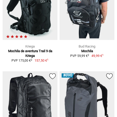
Kriega
Bud Racing
Mochila de aventura Trail 9 da
Mochila
1
2
Kriega
49,99 €
PVP 59,99 €
1
2
157,50 €
PVP 175,00 €
NOVO