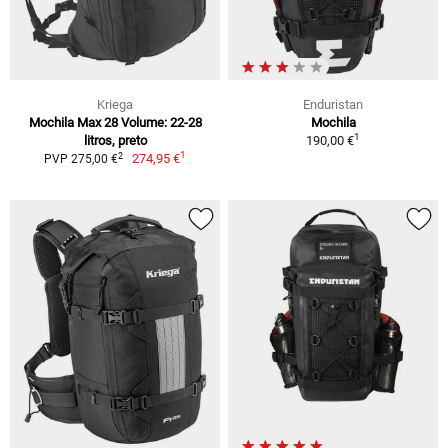
Kriega
Enduristan
Mochila Max 28 Volume: 22-28
Mochila
1
litros, preto
190,00 €
1
2
274,95 €
PVP 275,00 €