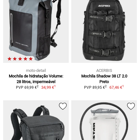
moto-detail
ACERBIS
Mochila de hidratação Volume:
Mochila Shadow 38 LT 2.0
28 litros, impermeável
Preto
1
1
2
2
34,99 €
67,46 €
PVP 69,99 €
PVP 89,95 €