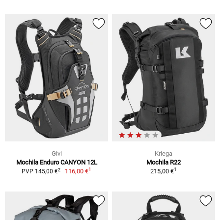
Givi
Kriega
Mochila Enduro CANYON 12L
Mochila R22
1
1
2
116,00 €
215,00 €
PVP 145,00 €