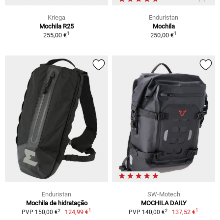
Kriega
Enduristan
Mochila R25
Mochila
1
1
255,00 €
250,00 €
Enduristan
SW-Motech
Mochila de hidratação
MOCHILA DAILY
1
1
2
2
124,99 €
137,52 €
PVP 150,00 €
PVP 140,00 €