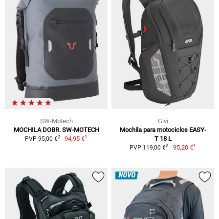
SW-Motech
Givi
MOCHILA DOBR. SW-MOTECH
Mochila para motociclos EASY-
1
2
94,95 €
T 18 L
PVP 95,00 €
1
2
95,20 €
PVP 119,00 €
NOVO