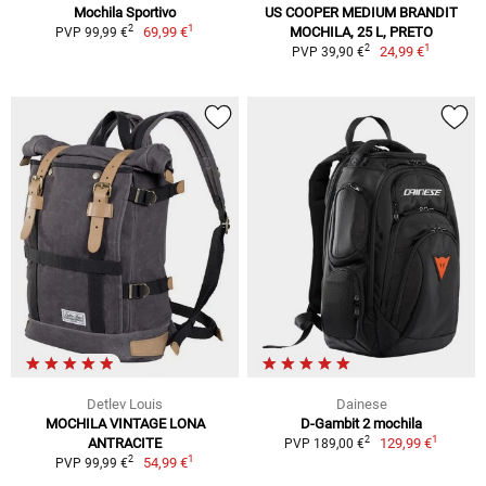
Mochila Sportivo
US COOPER MEDIUM BRANDIT
1
2
69,99 €
MOCHILA, 25 L, PRETO
PVP 99,99 €
1
2
24,99 €
PVP 39,90 €
Detlev Louis
Dainese
MOCHILA VINTAGE LONA
D-Gambit 2 mochila
1
2
ANTRACITE
129,99 €
PVP 189,00 €
1
2
54,99 €
PVP 99,99 €