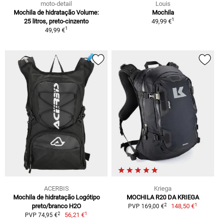
moto-detail
Louis
Mochila de hidratação Volume:
Mochila
1
25 litros, preto-cinzento
49,99 €
1
49,99 €
ACERBIS
Kriega
Mochila de hidratação Logótipo
MOCHILA R20 DA KRIEGA
1
2
preto/branco H2O
148,50 €
PVP 169,00 €
1
2
56,21 €
PVP 74,95 €