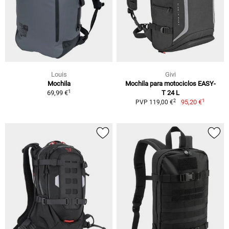
Louis
Givi
Mochila
Mochila para motociclos EASY-
1
69,99 €
T 24 L
1
2
95,20 €
PVP 119,00 €