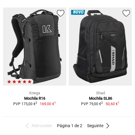
NOVO
Kriega
Shad
Mochila R16
Mochila SL86
1
1
2
2
169,00 €
50,60 €
PVP 175,00 €
PVP 79,00 €
Retroceder
Página 1 de 2
Seguinte