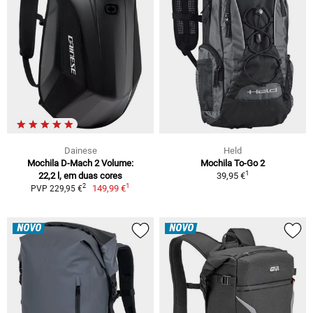
Dainese
Held
Mochila D-Mach 2 Volume:
Mochila To-Go 2
1
22,2 l, em duas cores
39,95 €
1
2
149,99 €
PVP 229,95 €
NOVO
NOVO