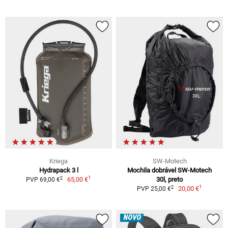
Kriega
SW-Motech
Hydrapack 3 l
Mochila dobrável SW-Motech
1
2
65,00 €
30l, preto
PVP 69,00 €
1
2
20,00 €
PVP 25,00 €
NOVO