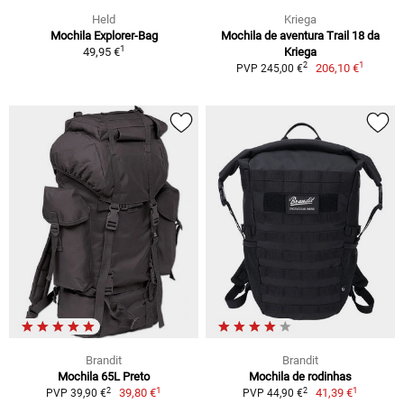
Held
Kriega
Mochila Explorer-Bag
Mochila de aventura Trail 18 da
1
49,95 €
Kriega
1
2
206,10 €
PVP 245,00 €
Brandit
Brandit
Mochila 65L Preto
Mochila de rodinhas
1
1
2
2
39,80 €
41,39 €
PVP 39,90 €
PVP 44,90 €