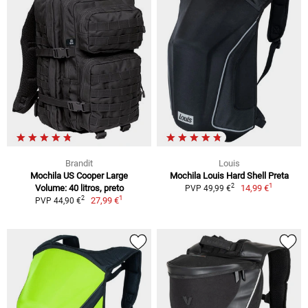
Brandit
Louis
Mochila US Cooper Large
Mochila Louis Hard Shell Preta
1
2
Volume: 40 litros, preto
14,99 €
PVP 49,99 €
1
2
27,99 €
PVP 44,90 €