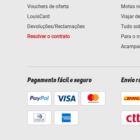
Vouchers de oferta
Motas n
LouisCard
Viajar d
Devoluções/Reclamações
Tudo so
Resolver o contrato
Para o m
Acampar
Pagamento fácil e seguro
Envio r