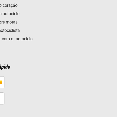
o coração
e motociclo
bre motas
otociclista
 com o motociclo
ápido