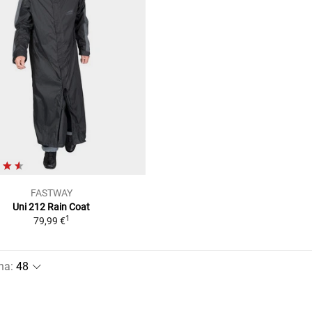
FASTWAY
Uni 212 Rain Coat
1
79,99 €
na
: