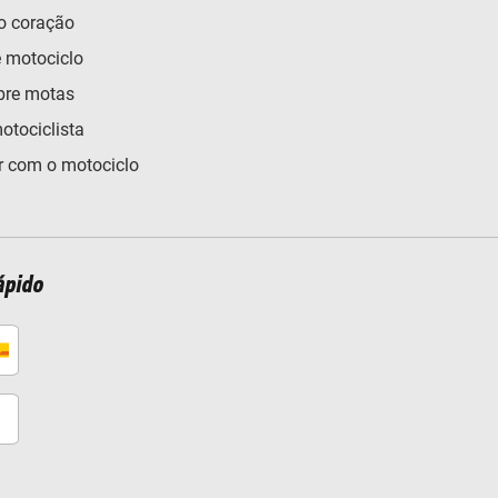
o coração
e motociclo
bre motas
otociclista
 com o motociclo
ápido