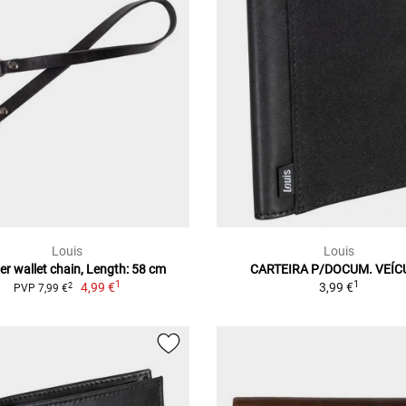
Louis
Louis
er wallet chain, Length: 58 cm
CARTEIRA P/DOCUM. VEÍ
1
1
4,99 €
3,99 €
2
PVP 7,99 €