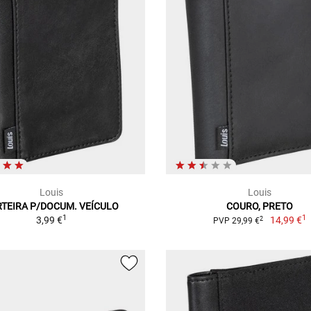
Louis
Louis
TEIRA P/DOCUM. VEÍCULO
COURO, PRETO
1
1
3,99 €
14,99 €
2
PVP 29,99 €