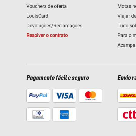
Vouchers de oferta
Motas n
LouisCard
Viajar d
Devoluções/Reclamações
Tudo so
Resolver o contrato
Para o m
Acampar
Pagamento fácil e seguro
Envio r