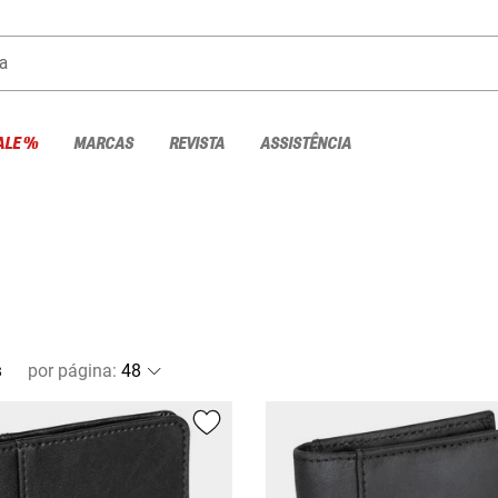
a
ALE %
MARCAS
REVISTA
ASSISTÊNCIA
s
por página
: