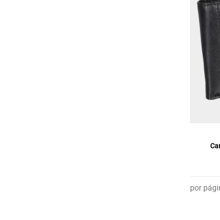
Car
por pági