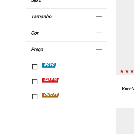
Sexo
Tamanho
Cor
Preço
NOVO
SALE %
Knee V
OUTLET