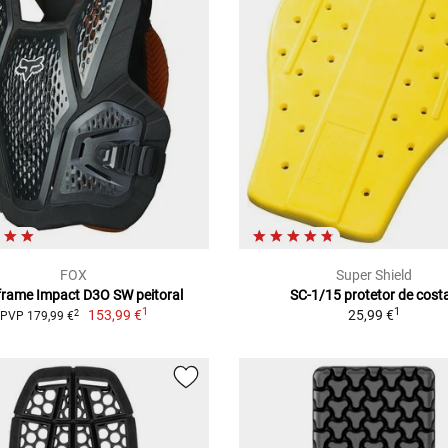
FOX
Super Shield
rame Impact D3O SW peitoral
SC-1/15 protetor de cost
1
1
153,99 €
25,99 €
2
PVP 179,99 €