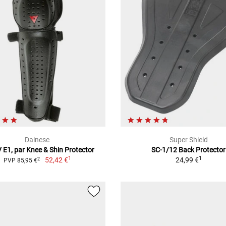
Dainese
Super Shield
 E1, par Knee & Shin Protector
SC-1/12 Back Protector
1
1
52,42 €
24,99 €
2
PVP 85,95 €