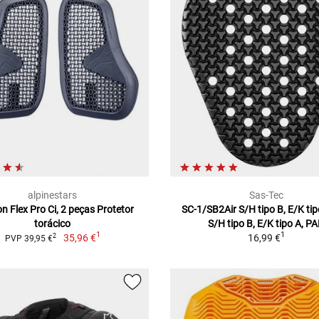
alpinestars
Sas-Tec
n Flex Pro Ci, 2 peças Protetor
SC-1/SB2Air S/H tipo B, E/K tip
torácico
S/H tipo B, E/K tipo A, P
1
1
35,96 €
16,99 €
2
PVP 39,95 €