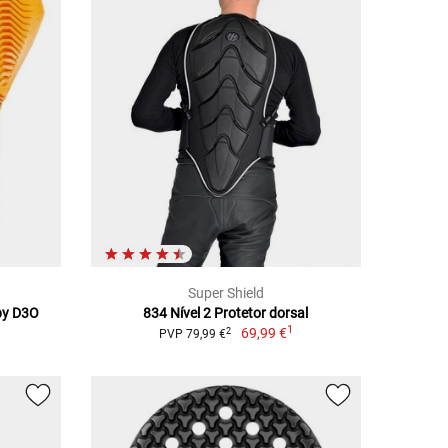
Super Shield
 by D3O
834 Nível 2 Protetor dorsal
1
69,99 €
2
PVP 79,99 €