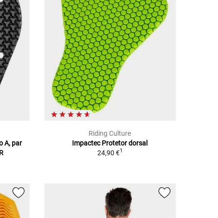
Riding Culture
o A, par
Impactec Protetor dorsal
1
AR
24,90 €