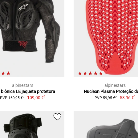
alpinestars
alpinestars
 biônica LE jaqueta protetora
Nucleon Plasma Proteção d
1
1
109,00 €
53,96 €
2
2
PVP 169,95 €
PVP 59,95 €