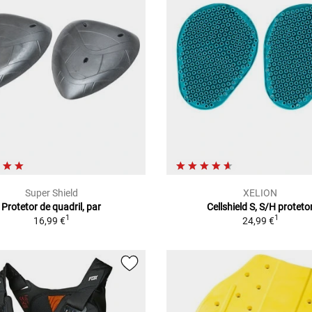
Super Shield
XELION
Protetor de quadril, par
Cellshield S, S/H proteto
1
1
16,99 €
24,99 €