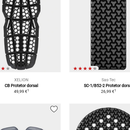
XELION
Sas-Tec
CB Protetor dorsal
SC-1/B52-2 Protetor dors
1
1
49,99 €
26,99 €