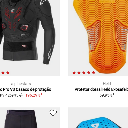
alpinestars
Held
ic Pro V3 Casaco de proteção
Protetor dorsal Held Exosafe
1
1
196,29 €
59,95 €
2
PVP 259,95 €