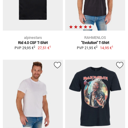
alpinestars
RAHMENLOS
Rid 4.0 CSF T-Shirt
"Evolution" T-Shirt
1
1
2
2
27,51 €
14,95 €
PVP 29,95 €
PVP 21,95 €