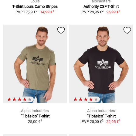
Louis
alpinestars
T-Shirt Louis Camo Stripes
Authority CSF T-Shirt
1
1
2
2
14,99 €
26,99 €
PVP 17,99 €
PVP 29,95 €
Alpha Industries
Alpha Industries
"T básico" T-shirt
"T básico" T-shirt
1
1
2
25,00 €
22,95 €
PVP 25,00 €