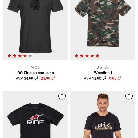
WCC
Brandit
OG Classic camiseta
Woodland
1
1
2
2
24,99 €
9,90 €
PVP 34,99 €
PVP 12,90 €