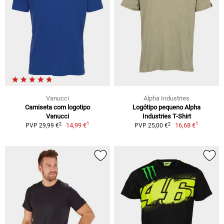
Vanucci
Alpha Industries
Camiseta com logotipo
Logótipo pequeno Alpha
Vanucci
Industries T-Shirt
1
1
2
2
14,99 €
16,68 €
PVP 29,99 €
PVP 25,00 €