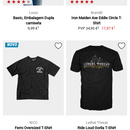
Louis
Brandit
Basic, Embalagem Dupla
Iron Maiden Axe Eddie Circle T-
camiseta
Shirt
1
1
2
9,99 €
17,97 €
PVP 34,90 €
NOVO
WCC
Lethal Threat
Ferro Oversized T-Shirt
Ride Loud Gorila T-Shirt