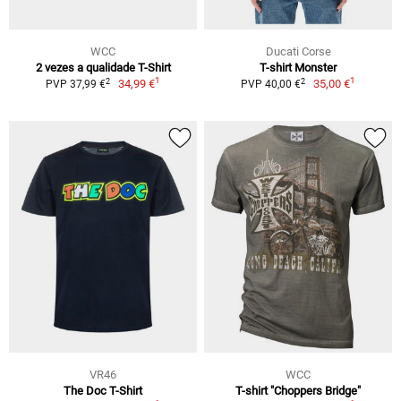
WCC
Ducati Corse
2 vezes a qualidade T-Shirt
T-shirt Monster
1
1
2
2
34,99 €
35,00 €
PVP 37,99 €
PVP 40,00 €
VR46
WCC
The Doc T-Shirt
T-shirt "Choppers Bridge"