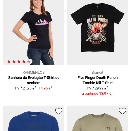
RAHMENLOS
Brandit
Senhora da Evolução T-Shirt de
Five Finger Death Punch
senhora
Zombie Kill T-Shirt
1
2
2
14,95 €
PVP 21,95 €
PVP 29,99 €
1
a partir de
13,97 €