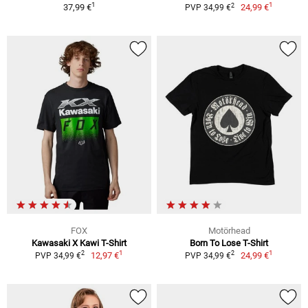
1
1
2
37,99 €
24,99 €
PVP 34,99 €
FOX
Motörhead
Kawasaki X Kawi T-Shirt
Born To Lose T-Shirt
1
1
2
2
12,97 €
24,99 €
PVP 34,99 €
PVP 34,99 €