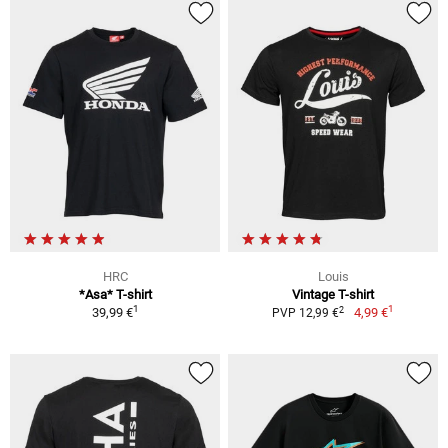
HRC
Louis
*Asa* T-shirt
Vintage T-shirt
1
1
2
39,99 €
4,99 €
PVP 12,99 €