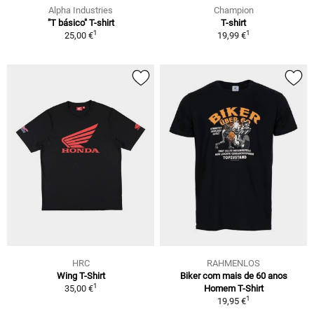
Alpha Industries
Champion
"T básico" T-shirt
T-shirt
1
1
25,00 €
19,99 €
HRC
RAHMENLOS
Wing T-Shirt
Biker com mais de 60 anos
1
35,00 €
Homem T-Shirt
1
19,95 €