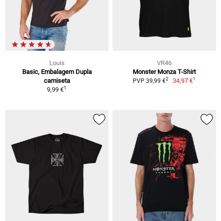
Louis
VR46
Basic, Embalagem Dupla
Monster Monza T-Shirt
1
2
camiseta
34,97 €
PVP 39,99 €
1
9,99 €