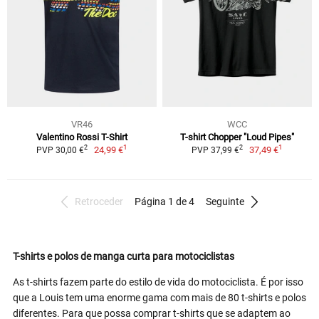
VR46
WCC
Valentino Rossi T-Shirt
T-shirt Chopper "Loud Pipes"
1
1
2
2
24,99 €
37,49 €
PVP 30,00 €
PVP 37,99 €
Retroceder
Página 1 de 4
Seguinte
T-shirts e polos de manga curta para motociclistas
As t-shirts fazem parte do estilo de vida do motociclista. É por isso
que a Louis tem uma enorme gama com mais de 80 t-shirts e polos
diferentes. Para que possa comprar t-shirts que se adaptem ao