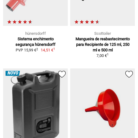
hünersdorff
Scottoiler
Sistema enchimento
Mangueira de reabastecimento
segurança hünersdorff
para Recipiente de 125 ml, 250
1
2
14,51 €
ml e 500 ml
PVP 15,99 €
1
7,00 €
NOVO