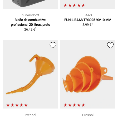
hünersdorff
BAAS
Bidão de combustível
FUNIL BAAS TR3025 90/10 MM
1
profissional 20 litros, preto
3,99 €
1
26,42 €
Pressol
Pressol