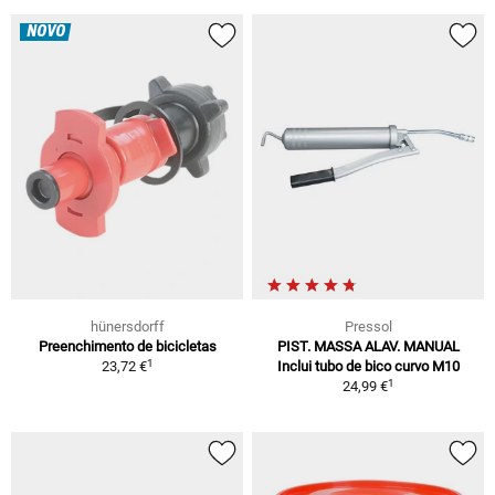
NOVO
hünersdorff
Pressol
Preenchimento de bicicletas
PIST. MASSA ALAV. MANUAL
1
23,72 €
Inclui tubo de bico curvo M10
1
24,99 €