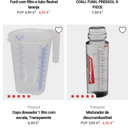
Funil com filtro e tubo flexível
CONJ. FUNIL PRESSOL 5-
laranja
PIECE
1
1
2
4,85 €
7,99 €
PVP 9,99 €
Pressol
Polisport
Copo doseador 1 litro com
Misturador de
escala, Transparente
óleo/combustível
1
1
2
6,99 €
4,50 €
PVP 5,99 €