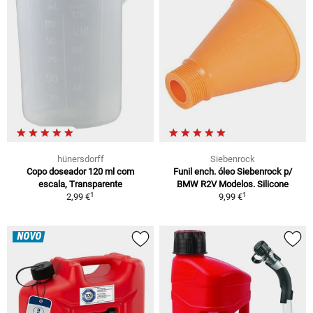
hünersdorff
Siebenrock
Copo doseador 120 ml com
Funil ench. óleo Siebenrock p/
escala, Transparente
BMW R2V Modelos. Silicone
1
1
2,99 €
9,99 €
NOVO