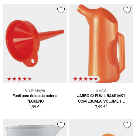
Craft-Meyer
BAAS
Funil para ácido da bateria
JARRO C/ FUNIL BAAS MK1
PEQUENO
COM ESCALA, VOLUME 1 L
1
1
1,99 €
7,99 €