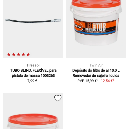
Pressol
Twin Air
TUBO BLIND. FLEXÍVEL para
Depósito do filtro de ar 10,0 L
pistola de massa 1003263
Removedor de sujeira líquida
1
1
2
7,99 €
12,54 €
PVP 15,99 €