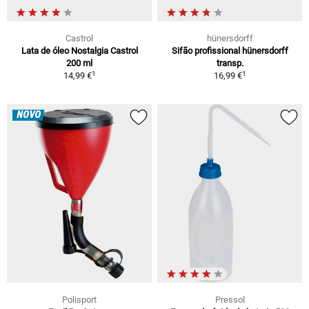
Castrol
hünersdorff
Lata de óleo Nostalgia Castrol
Sifão profissional hünersdorff
200 ml
transp.
1
1
14,99 €
16,99 €
NOVO
Polisport
Pressol