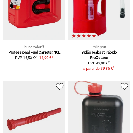
hünersdorff
Polisport
Professional Fuel Canister, 10L
Bidão reabast. rápido
1
2
14,99 €
ProOctane
PVP 16,53 €
2
PVP 49,90 €
1
a partir de
39,85 €