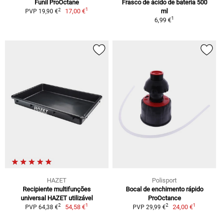
Funil ProOctane
Frasco de ácido de bateria 500
1
2
17,00 €
ml
PVP 19,90 €
1
6,99 €
HAZET
Polisport
Recipiente multifunções
Bocal de enchimento rápido
universal HAZET utilizável
ProOctance
1
1
2
2
54,58 €
24,00 €
PVP 64,38 €
PVP 29,99 €