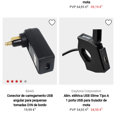
mota
1
2
39,19 €
PVP 64,95 €
BAAS
Daytona Corporation
Conector de carregamento USB
Alim. elétrica USB Slime Tipo A
angular para pequenas
1 porta USB para Guiador de
tomadas DIN de bordo
mota
1
1
2
19,99 €
34,55 €
PVP 54,95 €