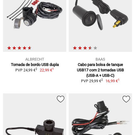
ALBRECHT
BAAS
Tomada de bordo USB dupla
Cabo para bolsa de tanque
1
2
22,99 €
USB17 com 2 tomadas USB
PVP 24,99 €
(USB-A + USB-C)
1
2
16,99 €
PVP 29,99 €