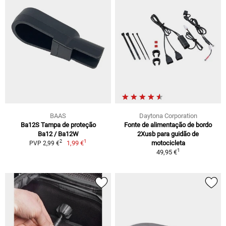
BAAS
Daytona Corporation
Ba12S Tampa de proteção
Fonte de alimentação de bordo
Ba12 / Ba12W
2Xusb para guidão de
1
2
1,99 €
motocicleta
PVP 2,99 €
1
49,95 €