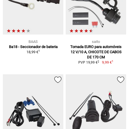
BAAS
saito
Ba18 - Seccionador de bateria
Tomada EURO para automóveis
1
18,99 €
12 V/10 A, CHICOTE DE CABOS
DE 170 CM
1
2
9,99 €
PVP 19,99 €