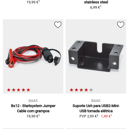
1
19,99 €
stainless steel
1
6,99 €
BAAS
BAAS
Bs12 - Startsystem Jumper
Suporte Ush para USB2-Mini-
Cable com grampos
USB tomada elétrica
1
1
2
19,99 €
1,49 €
PVP 2,99 €