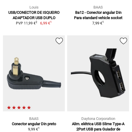
Louis
BAAS
USB/CONECTOR DE ISQUEIRO
Ba12 - Conector angular Din
ADAPTADOR USB DUPLO
Para standard vehicle socket
1
1
2
6,99 €
7,99 €
PVP 11,99 €
BAAS
Daytona Corporation
Conector angular Din preto
Alim. elétrica USB Slime Type-A
1
9,99 €
2Port USB para Guiador de