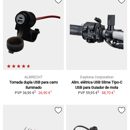
ALBRECHT
Daytona Corporation
Tomada dupla USB para carro
Alim. elétrica USB Slime Tipo-C
iluminado
USB para Guiador de mota
1
1
2
2
26,90 €
58,70 €
PVP 36,90 €
PVP 59,95 €