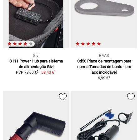
Givi
BAAS
S111 Power Hub para sistema
Sd50 Placa de montagem para
de alimentação Givi
norma Tomadas de bordo - em
1
2
58,40 €
aço inoxidável
PVP 73,00 €
1
6,99 €