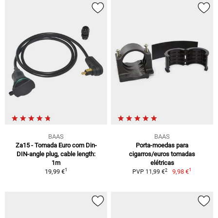
BAAS
BAAS
Za15 - Tomada Euro com Din-
Porta-moedas para
DIN-angle plug, cable length:
cigarros/euros tomadas
1m
elétricas
1
1
2
19,99 €
9,98 €
PVP 11,99 €