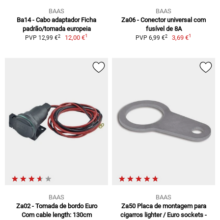
BAAS
BAAS
Ba14 - Cabo adaptador Ficha
Za06 - Conector universal com
padrão/tomada europeia
fusível de 8A
1
1
2
2
12,00 €
3,69 €
PVP 12,99 €
PVP 6,99 €
BAAS
BAAS
Za02 - Tomada de bordo Euro
Za50 Placa de montagem para
Com cable length: 130cm
cigarros lighter / Euro sockets -