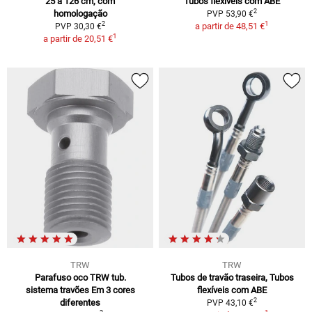
25 a 126 cm, com
Tubos flexíveis com ABE
2
homologação
PVP 53,90 €
1
2
a partir de
48,51 €
PVP 30,30 €
1
a partir de
20,51 €
TRW
TRW
Parafuso oco TRW tub.
Tubos de travão traseira, Tubos
sistema travões Em 3 cores
flexíveis com ABE
2
diferentes
PVP 43,10 €