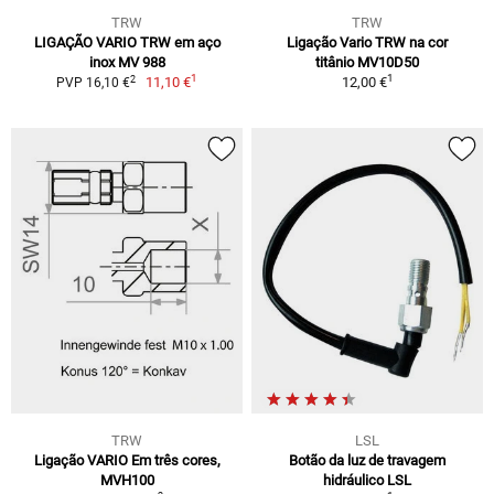
TRW
TRW
LIGAÇÃO VARIO TRW em aço
Ligação Vario TRW na cor
inox MV 988
titânio MV10D50
1
1
2
11,10 €
12,00 €
PVP 16,10 €
TRW
LSL
Ligação VARIO Em três cores,
Botão da luz de travagem
MVH100
hidráulico LSL