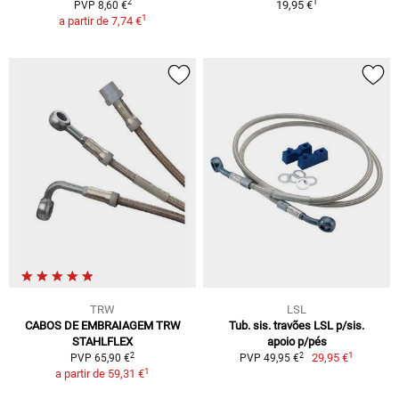
1
2
19,95 €
PVP 8,60 €
1
a partir de
7,74 €
TRW
LSL
CABOS DE EMBRAIAGEM TRW
Tub. sis. travões LSL p/sis.
STAHLFLEX
apoio p/pés
1
2
2
29,95 €
PVP 65,90 €
PVP 49,95 €
1
a partir de
59,31 €