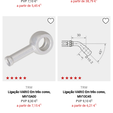
1
2
a partir de
38,79 €
PVP 7,10 €
1
a partir de
5,45 €
TRW
TRW
Ligação VARIO Em três cores,
Ligação VARIO Em três cores,
MV10A00
MV10C45
2
2
PVP 8,30 €
PVP 9,10 €
1
1
a partir de
7,15 €
a partir de
6,21 €