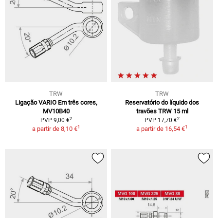
TRW
TRW
Ligação VARIO Em três cores,
Reservatório do líquido dos
MV10B40
travões TRW 15 ml
2
2
PVP 9,00 €
PVP 17,70 €
1
1
a partir de
8,10 €
a partir de
16,54 €