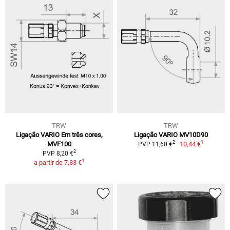
TRW
TRW
Ligação VARIO Em três cores,
Ligação VARIO MV10D90
1
2
MVF100
10,44 €
PVP 11,60 €
2
PVP 8,20 €
1
a partir de
7,83 €