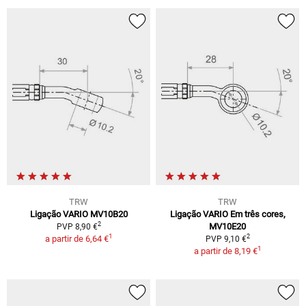
TRW
TRW
Ligação VARIO MV10B20
Ligação VARIO Em três cores,
2
MV10E20
PVP 8,90 €
1
2
a partir de
6,64 €
PVP 9,10 €
1
a partir de
8,19 €