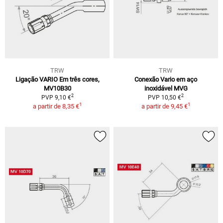
TRW
TRW
Ligação VARIO Em três cores,
Conexão Vario em aço
MV10B30
inoxidável MVG
2
2
PVP 9,10 €
PVP 10,50 €
1
1
a partir de
8,35 €
a partir de
9,45 €