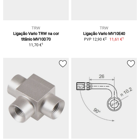
TRW
TRW
Ligação Vario TRW na cor
Ligação Vario MV10E40
1
2
titânio MV10D70
11,61 €
PVP 12,90 €
1
11,70 €