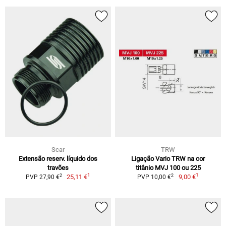
Scar
TRW
Extensão reserv. líquido dos
Ligação Vario TRW na cor
travões
titânio MVJ 100 ou 225
1
1
2
2
25,11 €
9,00 €
PVP 27,90 €
PVP 10,00 €