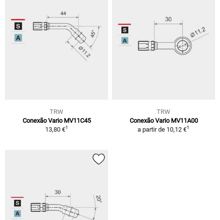
TRW
TRW
Conexão Vario MV11C45
Conexão Vario MV11A00
1
1
13,80 €
a partir de
10,12 €