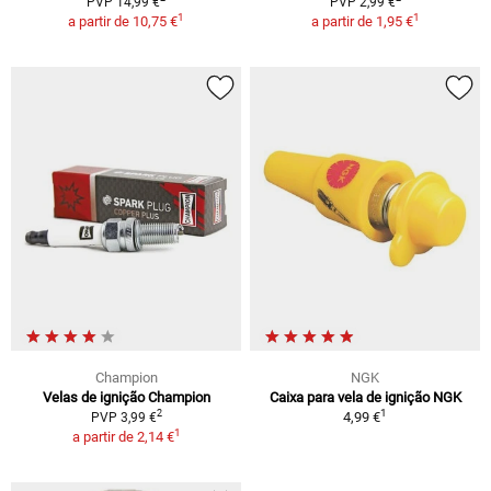
PVP 14,99 €
PVP 2,99 €
1
1
a partir de
10,75 €
a partir de
1,95 €
Champion
NGK
Velas de ignição Champion
Caixa para vela de ignição NGK
1
2
4,99 €
PVP 3,99 €
1
a partir de
2,14 €