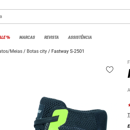
a
ALE %
MARCAS
REVISTA
ASSISTÊNCIA
atos/Meias
Botas city
Fastway S-2501
A
T
E