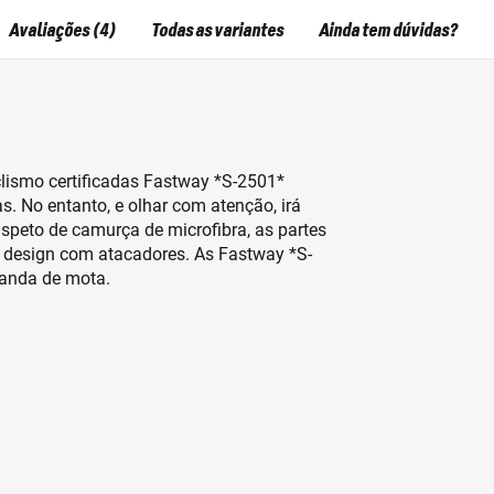
Avaliações (4)
Todas as variantes
Ainda tem dúvidas?
clismo certificadas Fastway *S-2501*
s. No entanto, e olhar com atenção, irá
aspeto de camurça de microfibra, as partes
 o design com atacadores. As Fastway *S-
 anda de mota.