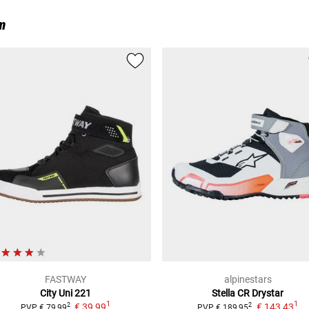
m
FASTWAY
alpinestars
City Uni 221
Stella CR Drystar
1
1
€ 39,99
€ 143,43
2
2
PVP
€ 79,99
PVP
€ 189,95