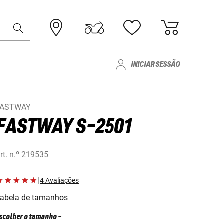
INICIAR SESSÃO
FASTWAY
FASTWAY S-2501
rt. n.º
219535
|
4 Avaliações
abela de tamanhos
scolher o tamanho
-