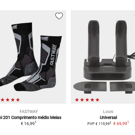
FASTWAY
Louis
ni 201 Comprimento médio
Meias
Universal
1
1
€ 16,99
€ 69,99
2
PVP
€ 119,99