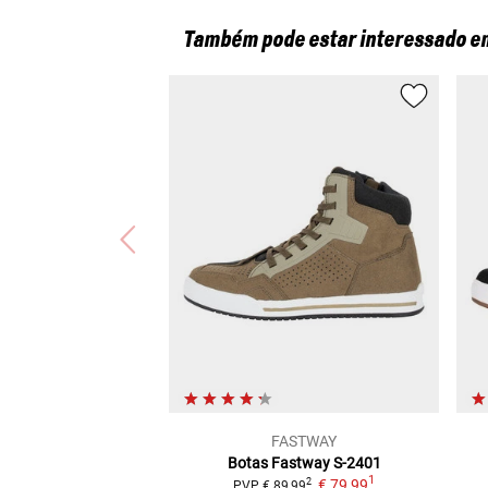
Também pode estar interessado e
FASTWAY
Botas Fastway S-2401
1
€ 79,99
2
PVP
€ 89,99