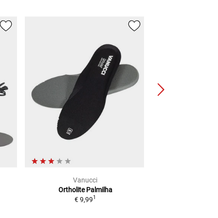
Vanucci
Vanu
Ortholite
Palmilha
VXA-5, Lon
1
€ 9,99
2
PVP
€ 24,99