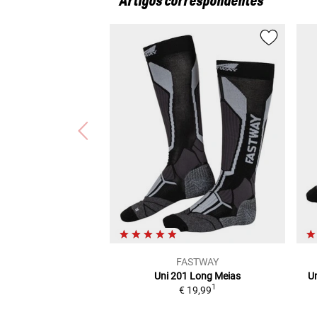
Artigos correspondentes
FASTWAY
Uni 201 Long
Meias
U
1
€ 19,99