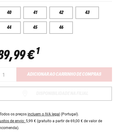
40
41
42
43
44
45
46
1
89,99 €
ADICIONAR AO CARRINHO DE COMPRAS
DISPONIBILIDADE NA FILIAL
Todos os preços
incluem o IVA legal
(Portugal).
ustos de envio:
5,99 € (gratuito a partir de 69,00 € de valor de
ncomenda).