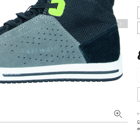
1
C
e