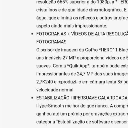
resolução 665% superior à do 1080p, a *HER
cristalinos e de qualidade cinematográfica. E
água, que elimina os reflexos e outros artefa
aspeto ainda mais impressionante.
FOTOGRAFIAS + VÍDEOS DE ALTA RESOLUÇÃ
FOTOGRAMAS
O sensor de imagem da GoPro *HERO11 Black
uns incríveis 27 MP e proporciona vídeos de
suaves. Com a *Quik App*, também pode extra
impressionantes de 24,7 MP das suas image
2,7K240 e reproduzi-lo em câmara lenta 8x par
velocidade normal.
ESTABILIZAÇÃO HIPERSUAVE GALARDOAD
HyperSmooth melhor do que nunca. A compro
ganhou até um prémio por gravações extrao
categoria "Estabilização de software e senso