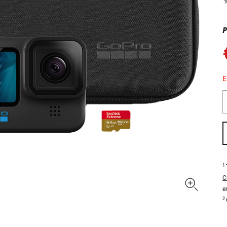
P
E
1
C
e
2