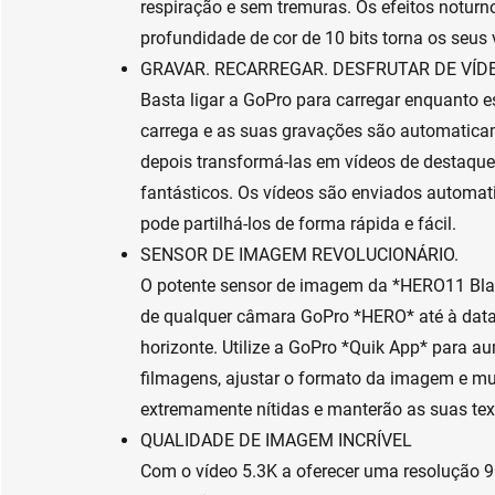
respiração e sem tremuras. Os efeitos noturno
profundidade de cor de 10 bits torna os seus
GRAVAR. RECARREGAR. DESFRUTAR DE V
Basta ligar a GoPro para carregar enquanto e
carrega e as suas gravações são automatica
depois transformá-las em vídeos de destaque
fantásticos. Os vídeos são enviados automa
pode partilhá-los de forma rápida e fácil.
SENSOR DE IMAGEM REVOLUCIONÁRIO.
O potente sensor de imagem da *HERO11 Bla
de qualquer câmara GoPro *HERO* até à data. 
horizonte. Utilize a GoPro *Quik App* para a
filmagens, ajustar o formato da imagem e mu
extremamente nítidas e manterão as suas text
QUALIDADE DE IMAGEM INCRÍVEL
Com o vídeo 5.3K a oferecer uma resolução 9