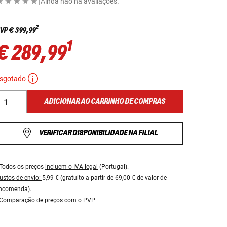
|
Ainda não há avaliações.
2
VP
€ 399,99
1
€ 289,99
sgotado
ADICIONAR AO CARRINHO DE COMPRAS
VERIFICAR DISPONIBILIDADE NA FILIAL
Todos os preços
incluem o IVA legal
(Portugal).
ustos de envio:
5,99 € (gratuito a partir de 69,00 € de valor de
ncomenda).
Comparação de preços com o PVP.