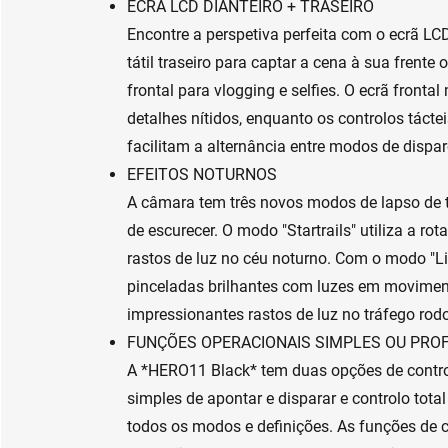
ECRÃ LCD DIANTEIRO + TRASEIRO
Encontre a perspetiva perfeita com o ecrã LCD 
tátil traseiro para captar a cena à sua frente 
frontal para vlogging e selfies. O ecrã front
detalhes nítidos, enquanto os controlos táctei
facilitam a alternância entre modos de dispar
EFEITOS NOTURNOS
A câmara tem três novos modos de lapso de t
de escurecer. O modo "Startrails" utiliza a rot
rastos de luz no céu noturno. Com o modo "Lig
pinceladas brilhantes com luzes em movimento
impressionantes rastos de luz no tráfego rodo
FUNÇÕES OPERACIONAIS SIMPLES OU PROF
A *HERO11 Black* tem duas opções de control
simples de apontar e disparar e controlo tota
todos os modos e definições. As funções de 