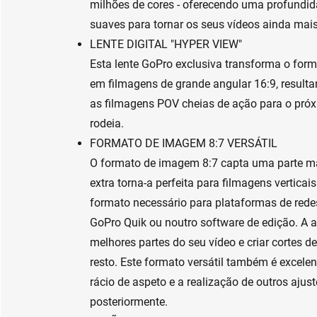
milhões de cores - oferecendo uma profundi
suaves para tornar os seus vídeos ainda mais 
LENTE DIGITAL "HYPER VIEW"
Esta lente GoPro exclusiva transforma o for
em filmagens de grande angular 16:9, result
as filmagens POV cheias de ação para o próxi
rodeia.
FORMATO DE IMAGEM 8:7 VERSÁTIL
O formato de imagem 8:7 capta uma parte mai
extra torna-a perfeita para filmagens verticai
formato necessário para plataformas de rede
GoPro Quik ou noutro software de edição. A 
melhores partes do seu vídeo e criar cortes d
resto. Este formato versátil também é excelent
rácio de aspeto e a realização de outros ajus
posteriormente.