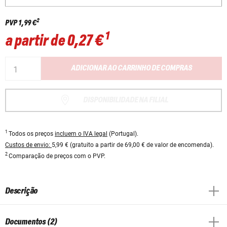
2
PVP
1,99 €
1
a partir de
0,27 €
ADICIONAR AO CARRINHO DE COMPRAS
DISPONIBILIDADE NA FILIAL
1
Todos os preços
incluem o IVA legal
(Portugal).
Custos de envio:
5,99 € (gratuito a partir de 69,00 € de valor de encomenda).
2
Comparação de preços com o PVP.
Descrição
Documentos (2)