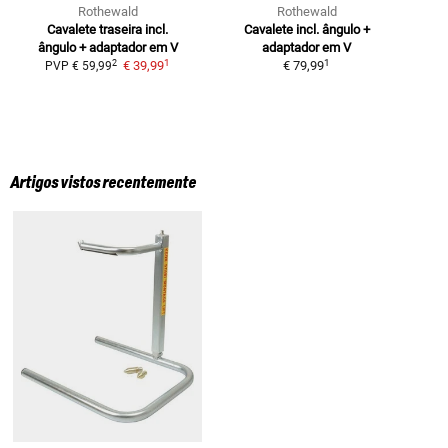
Rothewald
Rothewald
Cavalete traseira
incl.
Cavalete incl. ângulo +
M
ângulo + adaptador em V
adaptador em V
1
1
2
€ 39,99
€ 79,99
PVP
€ 59,99
P
Artigos vistos recentemente