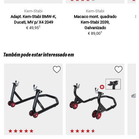
Kern-Stabi
Kern-Stabi
Adapt. Kern-Stabi BMW-K,
Macaco mont. quadrado
Su
Ducati, MV p/
X4 2049
Kern-Stabi 2039,
1
€ 49,95
Galvanizado
1
€ 89,00
Também pode estar interessado em