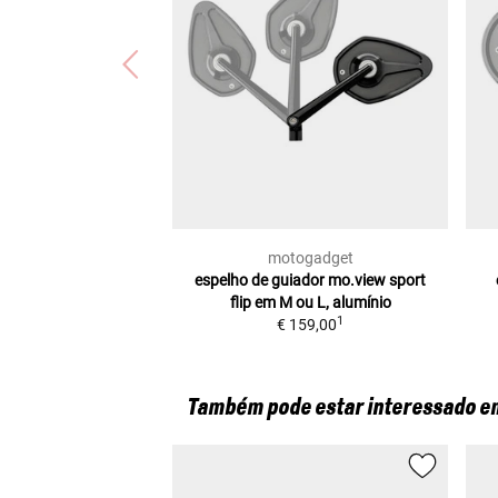
motogadget
espelho de guiador mo.view sport
flip
em M ou L, alumínio
1
€ 159,00
Também pode estar interessado e