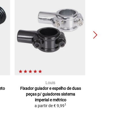
Louis
motoga
eto
Fixador guiador e espelho de duas
Conjunto de adap
peças
p/ guiadores sistema
bar para
ESPEL
imperial e métrico
GUIA
1
a partir de
€ 9,99
€ 59,