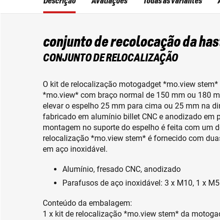
Descrição
Avaliações
Todas as variantes
conjunto de recolocação da ha
CONJUNTO DE RELOCALIZAÇÃO
O kit de relocalização motogadget *mo.view stem* 
*mo.view* com braço normal de 150 mm ou 180 mm 
elevar o espelho 25 mm para cima ou 25 mm na di
fabricado em alumínio billet CNC e anodizado em p
montagem no suporte do espelho é feita com um do
relocalização *mo.view stem* é fornecido com dua
em aço inoxidável.
Alumínio, fresado CNC, anodizado
Parafusos de aço inoxidável: 3 x M10, 1 x M5
Conteúdo da embalagem:
1 x kit de relocalização *mo.view stem* da motog