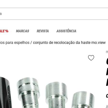
a
ALE %
MARCAS
REVISTA
ASSISTÊNCIA
ios para espelhos
conjunto de recolocação da haste mo.view
m
A