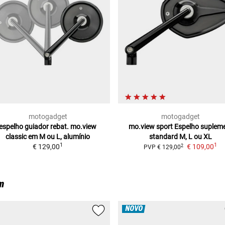
motogadget
motogadget
espelho guiador rebat. mo.view
mo.view sport Espelho suplem
classic
em M ou L, alumínio
standard
M, L ou XL
1
1
€ 129,00
€ 109,00
2
PVP
€ 129,00
m
NOVO