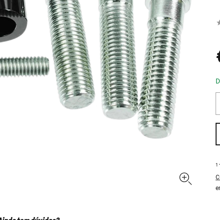
D
1
C
e