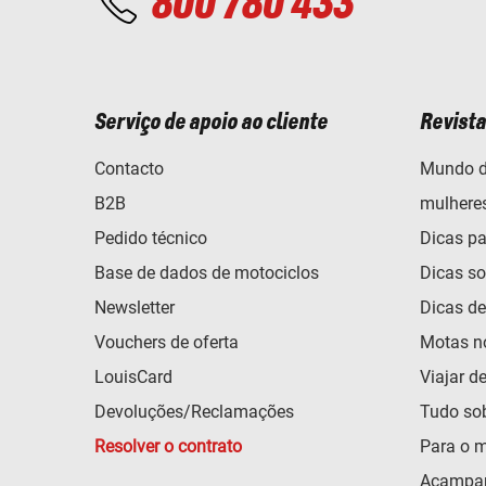
800 780 433
Serviço de apoio ao cliente
Revista
Contacto
Mundo d
B2B
mulhere
Pedido técnico
Dicas pa
Base de dados de motociclos
Dicas so
Newsletter
Dicas d
Vouchers de oferta
Motas n
LouisCard
Viajar d
Devoluções/Reclamações
Tudo so
Resolver o contrato
Para o m
Acampar