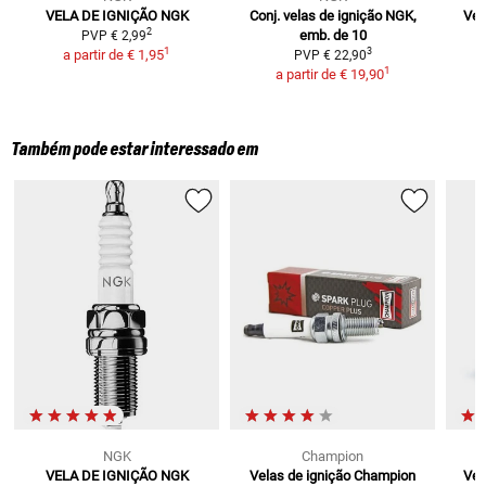
VELA DE IGNIÇÃO NGK
Conj. velas de ignição NGK,
Vel
2
emb. de 10
PVP
€ 2,99
1
3
a partir de
€ 1,95
PVP
€ 22,90
1
a partir de
€ 19,90
Também pode estar interessado em
NGK
Champion
VELA DE IGNIÇÃO NGK
Velas de ignição Champion
Vel