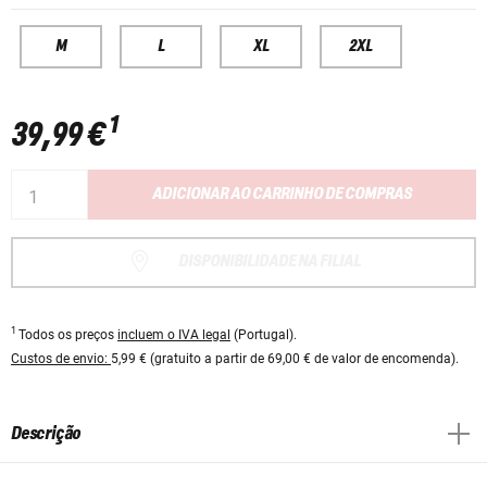
M
L
XL
2XL
1
39,99 €
ADICIONAR AO CARRINHO DE COMPRAS
DISPONIBILIDADE NA FILIAL
1
Todos os preços
incluem o IVA legal
(Portugal).
Custos de envio:
5,99 € (gratuito a partir de 69,00 € de valor de encomenda).
Descrição