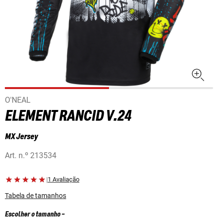
O'NEAL
ELEMENT RANCID V.24
MX Jersey
Art. n.º
213534
|
1 Avaliação
Tabela de tamanhos
Escolher o tamanho
-