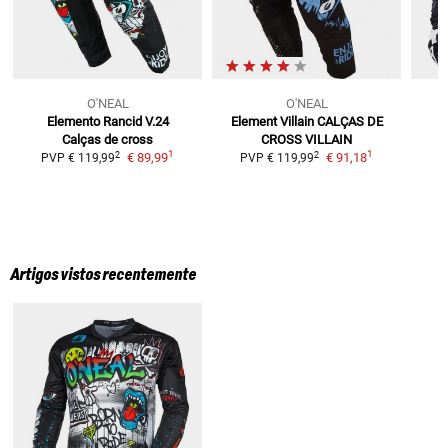
O'NEAL
O'NEAL
Elemento Rancid V.24
Element Villain
CALÇAS DE
Calças de cross
CROSS VILLAIN
1
1
2
2
€ 89,99
€ 91,18
PVP
€ 119,99
PVP
€ 119,99
Artigos vistos recentemente