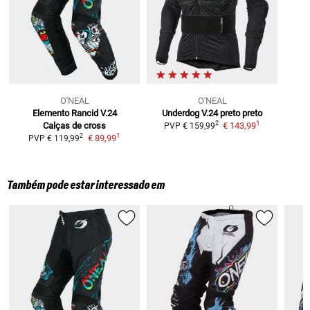
O'NEAL
O'NEAL
Elemento Rancid V.24
Underdog V.24 preto
preto
1
2
Calças de cross
€ 143,99
PVP
€ 159,99
1
2
€ 89,99
PVP
€ 119,99
Também pode estar interessado em