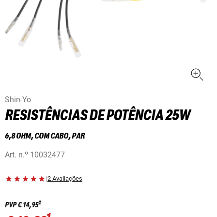
Shin-Yo
RESISTÊNCIAS DE POTÊNCIA 25W
6,8 OHM, COM CABO, PAR
Art. n.º
10032477
|
2 Avaliações
2
PVP
€ 14,95