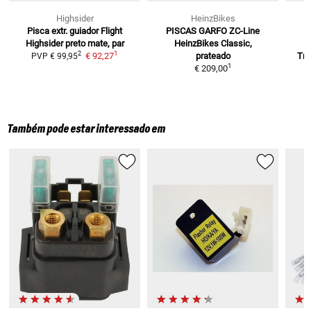
Highsider
HeinzBikes
Pisca extr. guiador Flight
PISCAS GARFO ZC-Line
Highsider
preto mate, par
HeinzBikes
Classic,
1
2
€ 92,27
prateado
Tra
PVP
€ 99,95
1
€ 209,00
Também pode estar interessado em