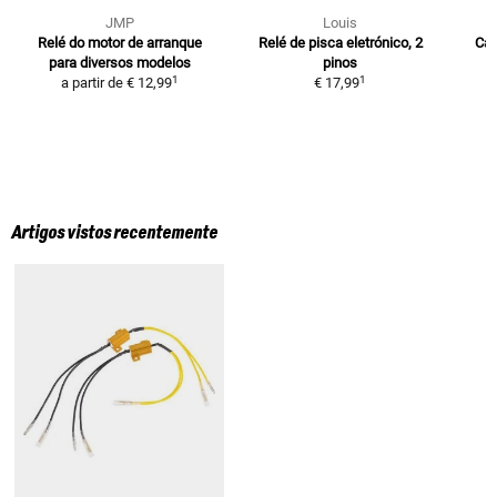
JMP
Louis
Relé do motor de arranque
Relé de pisca eletrónico, 2
Cab
para diversos modelos
pinos
1
1
a partir de
€ 12,99
€ 17,99
Artigos vistos recentemente