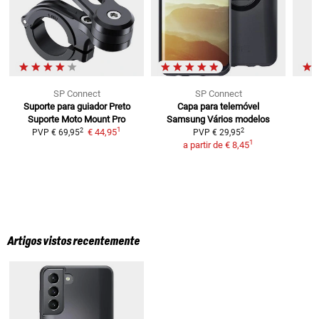
SP Connect
SP Connect
Suporte para guiador Preto
Capa para telemóvel
Suporte Moto Mount Pro
Samsung
Vários modelos
1
2
2
€ 44,95
PVP
€ 69,95
PVP
€ 29,95
1
a partir de
€ 8,45
Artigos vistos recentemente