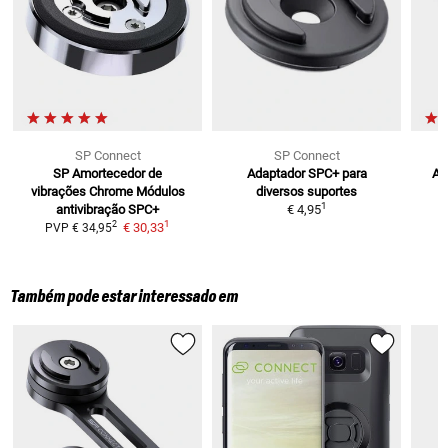
SP Connect
SP Connect
SP Amortecedor de
Adaptador SPC+ para
Am
vibrações Chrome
Módulos
diversos suportes
1
antivibração SPC+
€ 4,95
1
2
€ 30,33
PVP
€ 34,95
Também pode estar interessado em