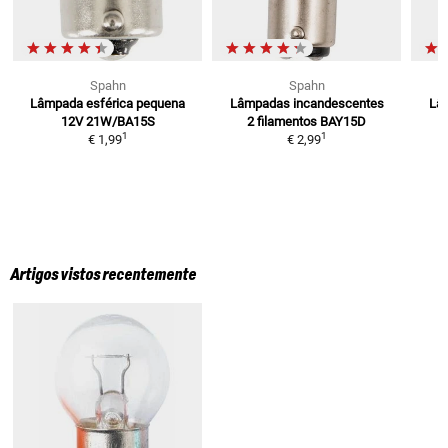
Spahn
Spahn
Lâmpada esférica pequena
Lâmpadas incandescentes
Lâ
12V 21W/BA15S
2 filamentos
BAY15D
1
1
€ 1,99
€ 2,99
Artigos vistos recentemente