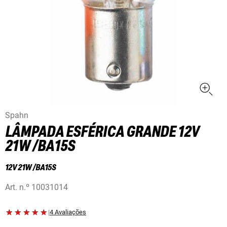
Spahn
LÂMPADA ESFÉRICA GRANDE 12V
21W /BA15S
12V 21W /BA15S
Art. n.º
10031014
|
4 Avaliações