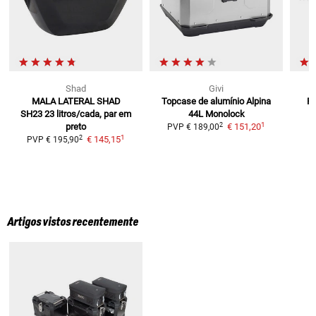
Shad
Givi
MALA LATERAL SHAD
Topcase de alumínio Alpina
Re
SH23
23 litros/cada, par em
44L Monolock
1
2
preto
€ 151,20
PVP
€ 189,00
1
2
€ 145,15
PVP
€ 195,90
Artigos vistos recentemente