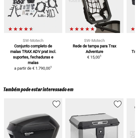
SW-Motech
SW-Motech
Conjunto completo de
Rede de tampa para Trax
S
malas TRAX ADV prat
incl.
Adventure
Tra
1
suportes, fechaduras e
€ 15,00
malas
1
a partir de
€ 1.790,00
Também pode estar interessado em