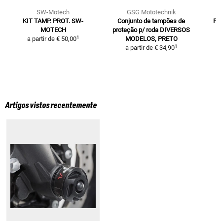
SW-Motech
GSG Mototechnik
KIT TAMP. PROT. SW-
Conjunto de tampões de
Pr
MOTECH
proteção p/ roda
DIVERSOS
1
a partir de
€ 50,00
MODELOS, PRETO
1
a partir de
€ 34,90
Artigos vistos recentemente