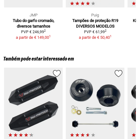
JMP
Puig
Tubo do garfo
cromado,
Tampões de proteção R19
Kit
diversos tamanhos
DIVERSOS MODELOS
2
2
PVP
€ 246,99
PVP
€ 61,99
1
1
a partir de
€ 149,00
a partir de
€ 50,40
Também pode estar interessado em